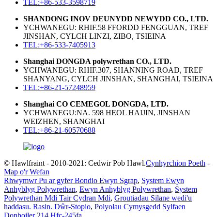
TEL:+86-533-3598719
SHANDONG INOV DEUNYDD NEWYDD CO., LTD.
YCHWANEGU: RHIF.58 FFORDD FENGGUAN, TREF
JINSHAN, CYLCH LINZI, ZIBO, TSIEINA
TEL:+86-533-7405913
Shanghai DONGDA polywrethan CO., LTD.
YCHWANEGU: RHIF.307, SHANNING ROAD, TREF
SHANYANG, CYLCH JINSHAN, SHANGHAI, TSIEINA
TEL:+86-21-57248959
Shanghai CO CEMEGOL DONGDA, LTD.
YCHWANEGU:NA. 598 HEOL HAIJIN, JINSHAN
WEIZHEN, SHANGHAI
TEL:+86-21-60570688
© Hawlfraint - 2010-2021: Cedwir Pob Hawl.
Cynhyrchion Poeth
-
Map o'r Wefan
Rhwymwr Pu ar gyfer Bondio Ewyn Sgrap
,
System Ewyn
Anhyblyg Polywrethan
,
Ewyn Anhyblyg Polywrethan
,
System
Polywrethan Mdi Tair Cydran Mdi
,
Groutiadau Silane wedi'u
haddasu. Rasin. Dŵr-Stopio
,
Polyolau Cymysgedd Sylfaen
Donboiler 214 Hfc-245fa
,