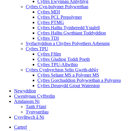
Cyfres Ewynnau Anhyblyg
Cyfres Cyn-bolymer Polywrethan
Cyfres MDI
Cyfres PCL Prepolymer
Cyfres PTMG
Cyfres Halltu Tymheredd Ystafell
Cyfres Halltu Gwrthiant Toddyddion
Cyfres TDI
Syrfactyddion a Chyfres Polyethers Arbennig
Cyfres TPU
Cyfres Ffilm
Cyfres Gludiog Toddi Poeth
Cyfres TPU-Allwthio
Cyfres Cynhyrchion Selio Gwrth-ddŵr
Cyfres Seliant MS a Polymer MS
Cyfres Gorchuddion Polywrethan a Polyurea
Cyfres Deunydd Grout Waterstop
Newyddion
Cwestiynau Cyffredin
Amdanom Ni
Taith Ffatri
Tystysgrifau
Cysylltwch â Ni
Cartref