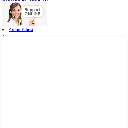
Anfon E-bost
x