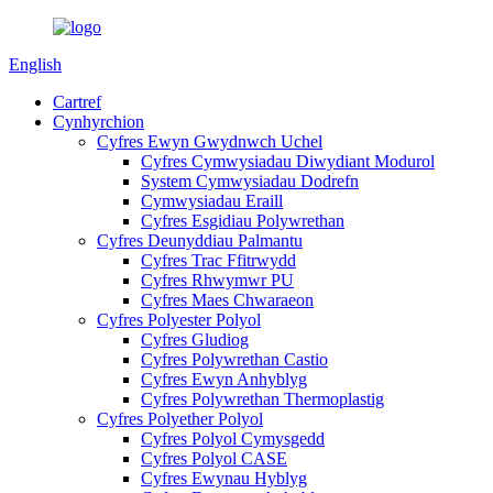
English
Cartref
Cynhyrchion
Cyfres Ewyn Gwydnwch Uchel
Cyfres Cymwysiadau Diwydiant Modurol
System Cymwysiadau Dodrefn
Cymwysiadau Eraill
Cyfres Esgidiau Polywrethan
Cyfres Deunyddiau Palmantu
Cyfres Trac Ffitrwydd
Cyfres Rhwymwr PU
Cyfres Maes Chwaraeon
Cyfres Polyester Polyol
Cyfres Gludiog
Cyfres Polywrethan Castio
Cyfres Ewyn Anhyblyg
Cyfres Polywrethan Thermoplastig
Cyfres Polyether Polyol
Cyfres Polyol Cymysgedd
Cyfres Polyol CASE
Cyfres Ewynau Hyblyg