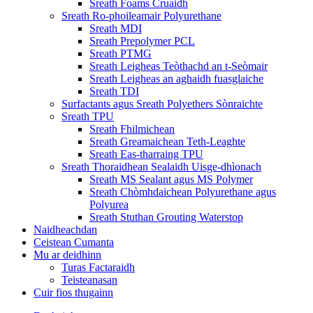
Sreath Foams Cruaidh
Sreath Ro-phoileamair Polyurethane
Sreath MDI
Sreath Prepolymer PCL
Sreath PTMG
Sreath Leigheas Teòthachd an t-Seòmair
Sreath Leigheas an aghaidh fuasglaiche
Sreath TDI
Surfactants agus Sreath Polyethers Sònraichte
Sreath TPU
Sreath Fhilmichean
Sreath Greamaichean Teth-Leaghte
Sreath Eas-tharraing TPU
Sreath Thoraidhean Sealaidh Uisge-dhìonach
Sreath MS Sealant agus MS Polymer
Sreath Chòmhdaichean Polyurethane agus
Polyurea
Sreath Stuthan Grouting Waterstop
Naidheachdan
Ceistean Cumanta
Mu ar deidhinn
Turas Factaraidh
Teisteanasan
Cuir fios thugainn