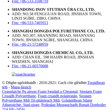
Fòn: +86-533-3598719
SHANDONG INOV STUTHAN ÙRA CO., LTD.
ADD: NO.58 FENGGUAN ROAD, JINSHAN TOWN,
LINZI SGÌRE, ZIBO, CHINA
Fòn: +86-533-7405913
SHANGHAI DONGDA POLYURETHANE CO., LTD.
ADD: NO.307, SHANNING ROAD, SHANYANG
TOWN, JINSHAN SGÌRE, SHANGHAI, CHINA
Fòn: +86-21-57248959
SHANGHAI DONGDA CHEMICAL CO., LTD.
ADD: CHAN EIL. 598 HAIJIN ROAD, JINSHAN
WEIZHEN, SHANGHAI
Fòn: +86-21-60570688
© Dlighe-sgrìobhaidh - 2010-2021: Gach còir glèidhte.
Toraidhean
teth
-
Mapa-làraich
Ceanglaiche Pu airson Foam Sgudail a Cheangal
,
Siostam Foam
Cruaidh Polyurethane
,
Foam cruaidh polaireatán
,
Siostam
Polyurethane Mdi Trì-phàirteach Mdi
,
Grùdaidhean Silane
Atharraichte. Stad-uisge
,
Poilealan Measgachadh Bunait Donboiler
214 Hfc-245fa
,