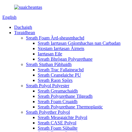
English
Dachaigh
Toraidhean
Sreath Foam Àrd-sheasmhachd
Sreath Iarrtasan Gnìomhachas nan Carbadan
Siostam Iarrtasan Àirneis
Iarrtasan Eile
Sreath Bhrògan Polyurethane
Sreath Stuthan Pàbhaidh
Sreath Trac Fallaineachd
Sreath Ceanglaiche PU
Sreath Raon Spòrs
Sreath Polyol Polyester
Sreath Greamachaidh
Sreath Polyurethane Tilgeadh
Sreath Foam Cruaidh
Sreath Polyurethane Thermoplastic
Sreath Polyether Polyol
Sreath Measgaichte Polyol
Sreath CASE Polyol
Sreath Foam Sùbailte