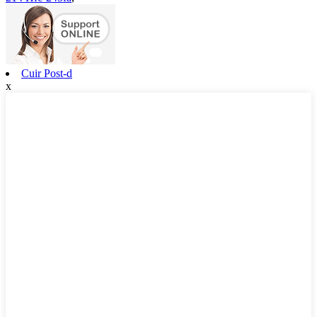
Cuir Post-d
x