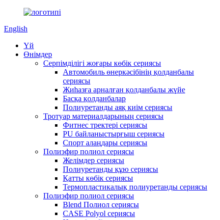
English
Үй
Өнімдер
Серпімділігі жоғары көбік сериясы
Автомобиль өнеркәсібінің қолданбалы
сериясы
Жиһазға арналған қолданбалы жүйе
Басқа қолданбалар
Полиуретанды аяқ киім сериясы
Тротуар материалдарының сериясы
Фитнес тректері сериясы
PU байланыстырғыш сериясы
Спорт алаңдары сериясы
Полиэфир полиол сериясы
Желімдер сериясы
Полиуретанды құю сериясы
Қатты көбік сериясы
Термопластикалық полиуретанды сериясы
Полиэфир полиол сериясы
Blend Полиол сериясы
CASE Polyol сериясы