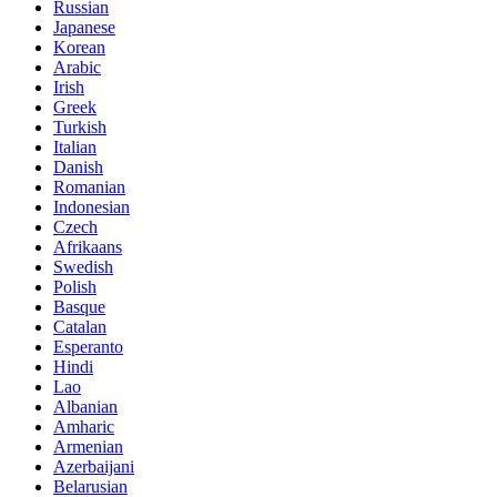
Russian
Japanese
Korean
Arabic
Irish
Greek
Turkish
Italian
Danish
Romanian
Indonesian
Czech
Afrikaans
Swedish
Polish
Basque
Catalan
Esperanto
Hindi
Lao
Albanian
Amharic
Armenian
Azerbaijani
Belarusian