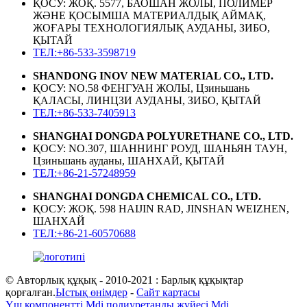
ҚОСУ: ЖОҚ. 5577, БАОШАН ЖОЛЫ, ПОЛИМЕР
ЖӘНЕ ҚОСЫМША МАТЕРИАЛДЫҚ АЙМАҚ,
ЖОҒАРЫ ТЕХНОЛОГИЯЛЫҚ АУДАНЫ, ЗИБО,
ҚЫТАЙ
ТЕЛ:+86-533-3598719
SHANDONG INOV NEW MATERIAL CO., LTD.
ҚОСУ: NO.58 ФЕНГУАН ЖОЛЫ, Цзиньшань
ҚАЛАСЫ, ЛИНЦЗИ АУДАНЫ, ЗИБО, ҚЫТАЙ
ТЕЛ:+86-533-7405913
SHANGHAI DONGDA POLYURETHANE CO., LTD.
ҚОСУ: NO.307, ШАННИНГ РОУД, ШАНЬЯН ТАУН,
Цзиньшань ауданы, ШАНХАЙ, ҚЫТАЙ
ТЕЛ:+86-21-57248959
SHANGHAI DONGDA CHEMICAL CO., LTD.
ҚОСУ: ЖОҚ. 598 HAIJIN RAD, JINSHAN WEIZHEN,
ШАНХАЙ
ТЕЛ:+86-21-60570688
© Авторлық құқық - 2010-2021 : Барлық құқықтар
қорғалған.
Ыстық өнімдер
-
Сайт картасы
Үш компонентті Mdi полиуретанды жүйесі Mdi
,