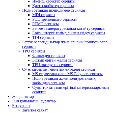
Икемді көбіктер сериясы
Қатты көбіктер сериясы
Полиуретанды преполимер сериясы
MDI сериясы
PCL преполимер сериясы
PTMG сериясы
Бөлме температурасында қатайту сериясы
Еріткіштерге төзімділікпен емдеу сериясы
TDI сериясы
Беттік белсенді заттар және арнайы полиэфирлер
сериясы
TPU сериясы
Фильмдер сериясы
Ыстық еріген желім сериясы
TPU-экструзия сериясы
Су өткізбейтін герметик өнімдері сериясы
MS герметика және MS Polymer сериясы
Полиуретанды және полиуретандық
жабындар сериясы
Суды тоқтататын ерітінді материалдарының
сериясы
Жаңалықтар
Жиі қойылатын сұрақтар
Біз туралы
Зауытқа саяхат