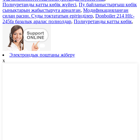
Полиуретанды қатты көбік жүйесі
,
Пу байланыстырғыш көбік
сынықтарын жабыстыруға арналған
,
Модификацияланған
силан расин. Суды тоқтататын ерітінділер
,
Donboiler 214 Hfc-
245fa базалық аралас полиолдар
,
Полиуретанды қатты көбік
,
Электрондық поштаны жіберу
x