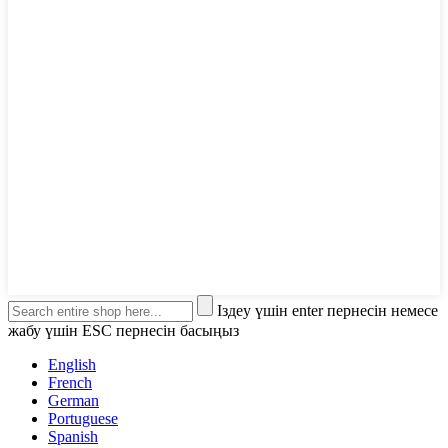
Іздеу үшін enter пернесін немесе
жабу үшін ESC пернесін басыңыз
English
French
German
Portuguese
Spanish