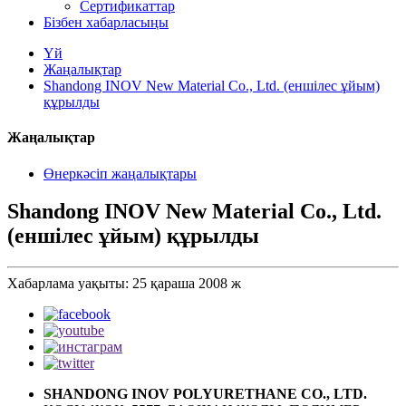
Сертификаттар
Бізбен хабарласыңы
Үй
Жаңалықтар
Shandong INOV New Material Co., Ltd. (еншілес ұйым)
құрылды
Жаңалықтар
Өнеркәсіп жаңалықтары
Shandong INOV New Material Co., Ltd.
(еншілес ұйым) құрылды
Хабарлама уақыты: 25 қараша 2008 ж
SHANDONG INOV POLYURETHANE CO., LTD.