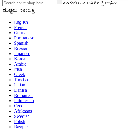
ಹುಡುಕಲು ಎಂಟರ್ ಒತ್ತಿ ಅಥವಾ
ಮುಚ್ಚಲು ESC ಒತ್ತಿ
English
French
German
Portuguese
Spanish
Russian
Japanese
Korean
Arabic
Irish
Greek
Turkish
Italian
Danish
Romanian
Indonesian
Czech
Afrikaans
Swedish
Polish
Basque