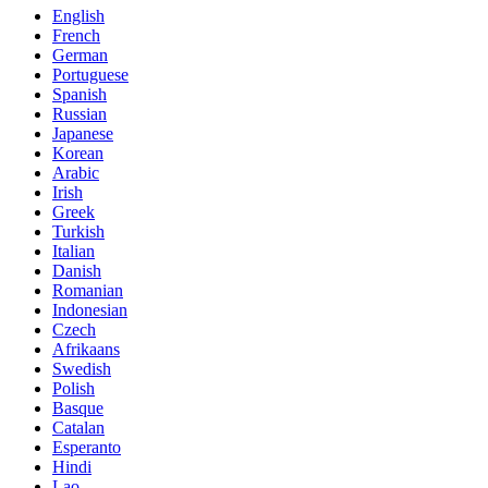
English
French
German
Portuguese
Spanish
Russian
Japanese
Korean
Arabic
Irish
Greek
Turkish
Italian
Danish
Romanian
Indonesian
Czech
Afrikaans
Swedish
Polish
Basque
Catalan
Esperanto
Hindi
Lao