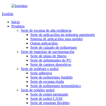
English
Inicio
Produtos
Serie de escuma de alta resiliencia
Serie de aplicacións da industria automotriz
Sistema de aplicacións para mobles
Outras aplicacións
Serie de calzado de poliuretano
Serie de materiais de pavimentación
Serie de pistas de fitness
Serie de aglutinantes de PU
Serie de campos deportivos
Serie de poliéster e poliol
Serie adhesiva
Serie de poliuretano fundido
Serie de escuma ríxida
Serie de poliuretano termoplástico
Serie de poliéter poliol
Serie de poliol mesturado
Serie de poliol CASE
Serie de espumas flexibles