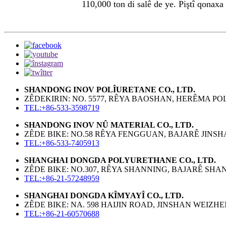
110,000 ton di salê de ye. Piştî qonaxa
SHANDONG INOV POLÎURETANE CO., LTD.
ZÊDEKIRIN: NO. 5577, RÊYA BAOSHAN, HERÊMA PO
TEL:+86-533-3598719
SHANDONG INOV NÛ MATERIAL CO., LTD.
ZÊDE BIKE: NO.58 RÊYA FENGGUAN, BAJARÊ JINSHAN
TEL:+86-533-7405913
SHANGHAI DONGDA POLYURETHANE CO., LTD.
ZÊDE BIKE: NO.307, RÊYA SHANNING, BAJARÊ SHAN
TEL:+86-21-57248959
SHANGHAI DONGDA KÎMYAYÎ CO., LTD.
ZÊDE BIKE: NA. 598 HAIJIN ROAD, JINSHAN WEIZH
TEL:+86-21-60570688