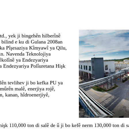
., yek ji bingehên hilberînê
 bilind e ku di Gulana 2008an
rka Pîşesaziya Kîmyawî ya Qilu,
in. Navenda Teknolojiya
êkolînê ya Endezyariya
a Endezyariya Polîuretana Hişk
lên tevlihev ji bo kefka PU ya
amûrên malê, enerjiya rojê,
n, kanan, hîdroenerjiyê,
 hişk 110,000 ton di salê de û ji bo kefê nerm 130,000 ton di 