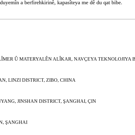
 duyemîn a berfirehkirinê, kapasîteya me dê du qat bibe.
LÎMER Û MATERYALÊN ALÎKAR, NAVÇEYA TEKNOLOJIYA BI
, LINZI DISTRICT, ZIBO, CHINA
YANG, JINSHAN DISTRICT, ŞANGHAI, ÇIN
EN, ŞANGHAI