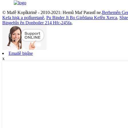
© Mafê Kopîkirinê - 2010-2021: Hemû Maf Parastî ne.
Berhemên Ge
Kefa hişk a polîuretanê
,
Pu Binder Ji Bo Girêdana Kefên Xerca
,
Sîst
Bingehîn ên Donboiler 214 Hfc-245fa
,
Emailê bişîne
x