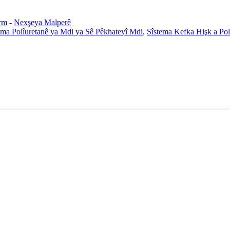
rm
-
Nexşeya Malperê
ema Polîuretanê ya Mdi ya Sê Pêkhateyî Mdi
,
Sîstema Kefka Hişk a Pol