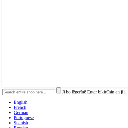
Ji bo lêgerînê Enter bikirtînin an jî j
English
French
German
Portuguese
Spanish
Russian