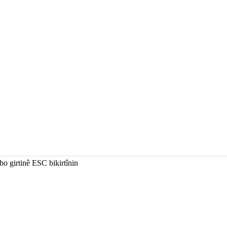
i bo girtinê ESC bikirtînin