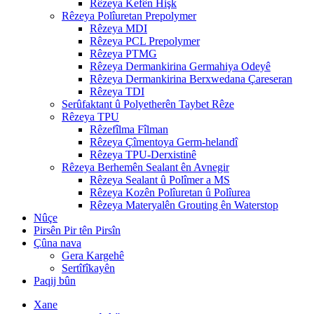
Rêzeya Kefên Hişk
Rêzeya Polîuretan Prepolymer
Rêzeya MDI
Rêzeya PCL Prepolymer
Rêzeya PTMG
Rêzeya Dermankirina Germahiya Odeyê
Rêzeya Dermankirina Berxwedana Çareseran
Rêzeya TDI
Serûfaktant û Polyetherên Taybet Rêze
Rêzeya TPU
Rêzefîlma Fîlman
Rêzeya Çîmentoya Germ-helandî
Rêzeya TPU-Derxistinê
Rêzeya Berhemên Sealant ên Avnegir
Rêzeya Sealant û Polîmer a MS
Rêzeya Kozên Polîuretan û Polîurea
Rêzeya Materyalên Grouting ên Waterstop
Nûçe
Pirsên Pir tên Pirsîn
Çûna nava
Gera Kargehê
Sertîfîkayên
Paqij bûn
Xane