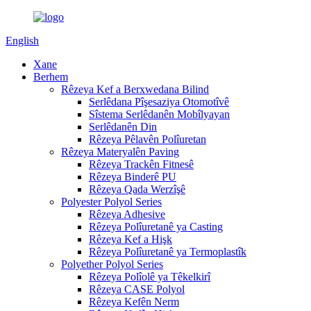
English
Xane
Berhem
Rêzeya Kef a Berxwedana Bilind
Serlêdana Pîşesaziya Otomotîvê
Sîstema Serlêdanên Mobîlyayan
Serlêdanên Din
Rêzeya Pêlavên Polîuretan
Rêzeya Materyalên Paving
Rêzeya Trackên Fitnesê
Rêzeya Binderê PU
Rêzeya Qada Werzîşê
Polyester Polyol Series
Rêzeya Adhesive
Rêzeya Polîuretanê ya Casting
Rêzeya Kef a Hişk
Rêzeya Polîuretanê ya Termoplastîk
Polyether Polyol Series
Rêzeya Polîolê ya Têkelkirî
Rêzeya CASE Polyol
Rêzeya Kefên Nerm