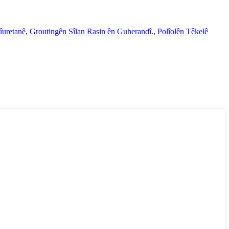
îuretanê
,
Groutingên Sîlan Rasin ên Guherandî.
,
Polîolên Têkelê