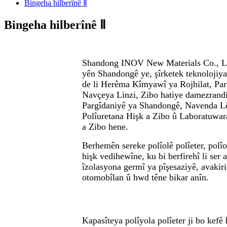
Bingeha hilberînê Ⅱ
Bingeha hilberînê Ⅱ
Shandong INOV New Materials Co., Ltd
yên Shandongê ye, şîrketek teknolojiya
de li Herêma Kîmyawî ya Rojhilat, Pa
Navçeya Linzi, Zibo hatiye damezrand
Pargîdaniyê ya Shandongê, Navenda L
Polîuretana Hişk a Zibo û Laboratuwar
a Zibo hene.
Berhemên sereke polîolê polîeter, polîo
hişk vedihewîne, ku bi berfirehî li ser 
îzolasyona germî ya pîşesaziyê, avakiri
otomobîlan û hwd têne bikar anîn.
Kapasîteya polîyola polîeter ji bo kefê