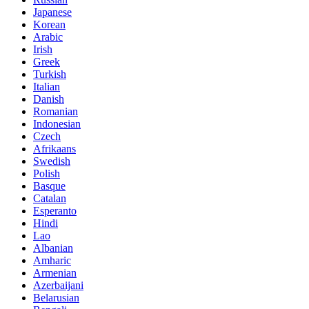
Japanese
Korean
Arabic
Irish
Greek
Turkish
Italian
Danish
Romanian
Indonesian
Czech
Afrikaans
Swedish
Polish
Basque
Catalan
Esperanto
Hindi
Lao
Albanian
Amharic
Armenian
Azerbaijani
Belarusian