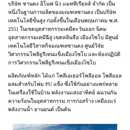
บริษัท ชานตง อิโนฟ นิว แมททีเรียลส์ จำกัด เป็น
หนึ่งในฐานการผลิตของมณฑลซานตง เป็นบริษัท
เทคโนโลยีขั้นสูง ก่อตั้งขึ้นในเดือนพฤษภาคม พ.ศ.
2551 ในเขตอุตสาหกรรมเคมีตะวันออก นิคม
อุตสาหกรรมเคมีฉีลู่ เขตหลินจือ เมืองไซโบ มีศูนย์
เทคโนโลยีวิสาหกิจมณฑลซานตง ศูนย์วิจัย
วิศวกรรมโพลียูรีเทนแข็งเมืองไซโบ และห้องปฏิบัติ
การวิศวกรรมโพลียูรีเทนแข็งเมืองไซโบ
ผลิตภัณฑ์หลัก ได้แก่ โพลีเอเธอร์โพลีออล โพลีออล
ผสมสำหรับโฟม PU แข็ง ซึ่งใช้กันอย่างแพร่หลาย
ในเครื่องใช้ในบ้าน พลังงานแสงอาทิตย์ ฉนวนกัน
ความร้อนในอุตสาหกรรม การก่อสร้าง เหมืองแร่
พลังงานน้ำ ยานยนต์ เป็นต้น