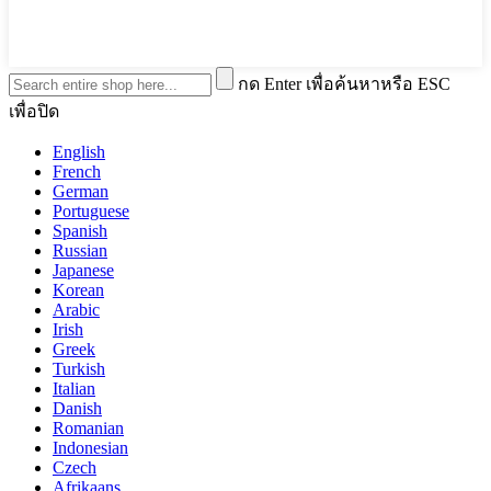
กด Enter เพื่อค้นหาหรือ ESC
เพื่อปิด
English
French
German
Portuguese
Spanish
Russian
Japanese
Korean
Arabic
Irish
Greek
Turkish
Italian
Danish
Romanian
Indonesian
Czech
Afrikaans