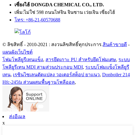
เซี่ยงไฮ้ DONGDA CHEMICAL CO., LTD.
เพิ่ม:ไม่ใช่ 598 ถนนไห่จิน จินซาน เว่ยเจิน เซี่ยงไฮ้
โทร: +86-21-60570688
© ลิขสิทธิ์ - 2010-2021 : สงวนลิขสิทธิ์ทุกประการ.
สินค้าขายดี
-
แผนผังเว็บไซต์
โฟมโพลียูรีเทนแข็ง
,
สารยึดเกาะ PU สำหรับยึดโฟมเศษ
,
ระบบ
โพลียูรีเทน MDI สามส่วนประกอบ MDI
,
ระบบโฟมแข็งโพลียูรี
เทน
,
เรซินไซเลนดัดแปลง วอเตอร์สต็อป ยาแนว
,
Donboiler 214
Hfc-245fa ส่วนผสมพื้นฐานโพลีออล
,
ส่งอีเมล
x