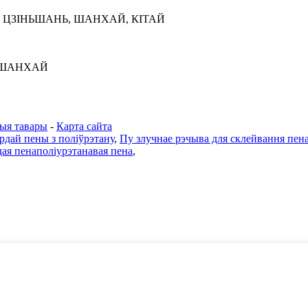
Н ЦЗІНЬШАНЬ, ШАНХАЙ, КІТАЙ
, ШАНХАЙ
ыя тавары
-
Карта сайта
рдай пены з поліўрэтану
,
Пу злучнае рэчыва для склейвання пен
ая пенаполіурэтанавая пена
,