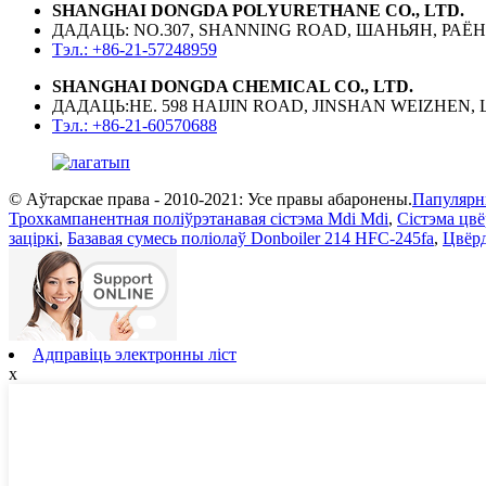
SHANGHAI DONGDA POLYURETHANE CO., LTD.
ДАДАЦЬ: NO.307, SHANNING ROAD, ШАНЬЯН, РАЁ
Тэл.: +86-21-57248959
SHANGHAI DONGDA CHEMICAL CO., LTD.
ДАДАЦЬ:НЕ. 598 HAIJIN ROAD, JINSHAN WEIZHEN
Тэл.: +86-21-60570688
© Аўтарскае права - 2010-2021: Усе правы абаронены.
Папулярн
Трохкампанентная поліўрэтанавая сістэма Mdi Mdi
,
Сістэма цвё
заціркі
,
Базавая сумесь поліолаў Donboiler 214 HFC-245fa
,
Цвёрд
Адправіць электронны ліст
x