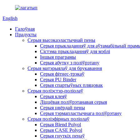
English
Галоўная
Прадукты
Серыя высокаэластычнай пены
Серыя прыкладанняў для аўтамабільнай прам
Сістэма прыкладанняў для мэблі
Іншыя праграмы
Серыя абутку з поліўрэтану
Серыя матэрыялаў для брукавання
Серыя фітнес-трэкаў
Серыя PU Binder
Серыя спартыўных пляцовак
Серыя поліэстэр-поліолаў
Серыя клеяў
Ліццёвая поліўрэтанавая серыя
Серыя цвёрдай пены
Серыя тэрмапластычнага поліўрэтану
Серыя поліэфірных поліолаў
Серыя Blend Polyol
Серыя CASE Polyol
Серыя гнуткіх пенаў