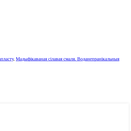
апласту
,
Мадыфікаваная сілавая смаля. Воданепранікальныя