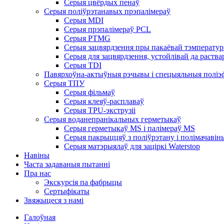
Серыя цвёрдых пенаў
Серыя поліўрэтанавых прэпалімераў
Серыя MDI
Серыя прэпалімераў PCL
Серыя PTMG
Серыя зацвярдзення пры пакаёвай тэмперату
Серыя для зацвярдзення, устойлівай да раства
Серыя TDI
Павярхоўна-актыўныя рэчывы і спецыяльныя поліэ
Серыя ТПУ
Серыя фільмаў
Серыя клеяў-расплаваў
Серыя TPU-экструзіі
Серыя воданепранікальных герметыкаў
Серыя герметыкаў MS і палімераў MS
Серыя пакрыццяў з поліўрэтану і полімачавін
Серыя матэрыялаў для заціркі Waterstop
Навіны
Часта задаваныя пытанні
Пра нас
Экскурсія па фабрыцы
Сертыфікаты
Звяжыцеся з намі
Галоўная