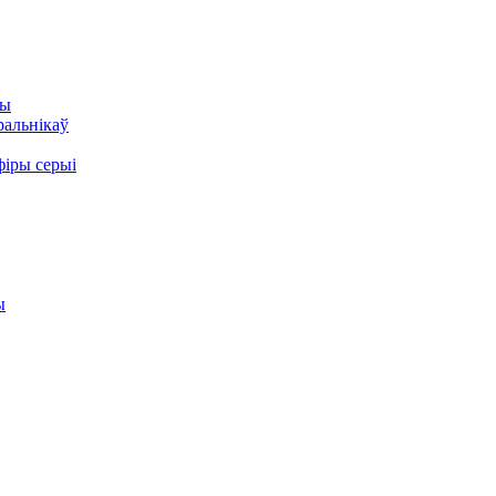
ры
ральнікаў
фіры серыі
ы