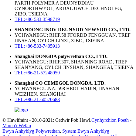
PARTH POLYMER A DEUNYDDIAU
CYNORTHWYOL, ARDAL UWCH-DECHNOLEG,
ZIBO, TSIEINA
TEL:+86-533-3598719
SHANDONG INOV DEUNYDD NEWYDD CO., LTD.
YCHWANEGU: RHIF.58 FFORDD FENGGUAN, TREF
JINSHAN, CYLCH LINZI, ZIBO, TSIEINA
TEL:+86-533-7405913
Shanghai DONGDA polywrethan CO., LTD.
YCHWANEGU: RHIF.307, SHANNING ROAD, TREF
SHANYANG, CYLCH JINSHAN, SHANGHAI, TSIEINA
TEL:+86-21-57248959
Shanghai CO CEMEGOL DONGDA, LTD.
YCHWANEGU:NA. 598 HEOL HAIJIN, JINSHAN
WEIZHEN, SHANGHAI
TEL:+86-21-60570688
© Hawlfraint - 2010-2021: Cedwir Pob Hawl.
Cynhyrchion Poeth
-
Map o'r Wefan
Ewyn Anhyblyg Polywrethan
,
System Ewyn Anhyblyg