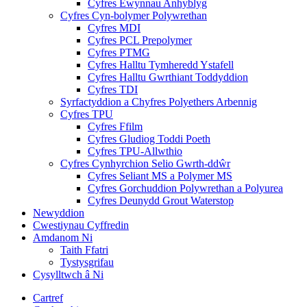
Cyfres Ewynnau Anhyblyg
Cyfres Cyn-bolymer Polywrethan
Cyfres MDI
Cyfres PCL Prepolymer
Cyfres PTMG
Cyfres Halltu Tymheredd Ystafell
Cyfres Halltu Gwrthiant Toddyddion
Cyfres TDI
Syrfactyddion a Chyfres Polyethers Arbennig
Cyfres TPU
Cyfres Ffilm
Cyfres Gludiog Toddi Poeth
Cyfres TPU-Allwthio
Cyfres Cynhyrchion Selio Gwrth-ddŵr
Cyfres Seliant MS a Polymer MS
Cyfres Gorchuddion Polywrethan a Polyurea
Cyfres Deunydd Grout Waterstop
Newyddion
Cwestiynau Cyffredin
Amdanom Ni
Taith Ffatri
Tystysgrifau
Cysylltwch â Ni
Cartref