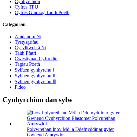
Cynhyrchion
Cyfres TPU
Cyfres Gludiog Toddi Poeth
Categorïau
Amdanom Ni
Tystysgrifau
Cysylltwch â Ni
Taith Ffatri
Cwestiynau Cyffredin
Tagiau Poeth
Sylfaen gynhyrchu Ⅰ
Sylfaen gynhyrchu Ⅱ
Sylfaen gynhyrchu Ⅲ
Fideo
Cynhyrchion dan sylw
Polywrethan Inov Mdi a Ddefnyddir ar gyfer
Gwneud Amrywiol ...