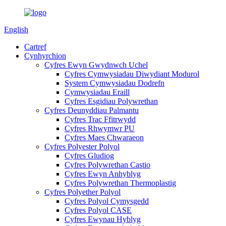
English
Cartref
Cynhyrchion
Cyfres Ewyn Gwydnwch Uchel
Cyfres Cymwysiadau Diwydiant Modurol
System Cymwysiadau Dodrefn
Cymwysiadau Eraill
Cyfres Esgidiau Polywrethan
Cyfres Deunyddiau Palmantu
Cyfres Trac Ffitrwydd
Cyfres Rhwymwr PU
Cyfres Maes Chwaraeon
Cyfres Polyester Polyol
Cyfres Gludiog
Cyfres Polywrethan Castio
Cyfres Ewyn Anhyblyg
Cyfres Polywrethan Thermoplastig
Cyfres Polyether Polyol
Cyfres Polyol Cymysgedd
Cyfres Polyol CASE
Cyfres Ewynau Hyblyg