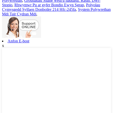
Polywrethan
,
Groutiadau Silane wedi'u haddasu. Rasin. Dŵr-
Stopio
,
Rhwymwr Pu ar gyfer Bondio Ewyn Sgrap
,
Polyolau
Cymysgedd Sylfaen Donboiler 214 Hfc-245fa
,
System Polywrethan
Mdi Tair Cydran Mdi
,
Anfon E-bost
x