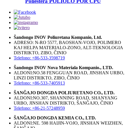
Poliestera POLIOLO POR CPU
Ŝandongo INOV Poliuretana Kompanio, Ltd.
ADRESO: N-RO 5577, BAOSHAN-VOJO, POLIMERO
KAJ HELPA MATERIALO-ZONO, ALT-TEKNOLOGIA
DISTRIKTO, ZIBO, ĈINIO
Telefono: +86-533-3598719
Ŝandongo INOV Nova Materiala Kompanio., LTD.
ALDONI:NO.58 FENGGUAN ROAD, JINSHAN URBO,
LINZI DISTRIKTO, ZIBO, ĈINIO
Telefono: +86-533-7405913
ŜANĜAJO DONGDA POLIURETANO CO., LTD.
ALDONI:NO.307, SHANNING ROAD, SHANYANG
URBO, JINSHAN DISTRIKTO, ŜANĜAJO, ĈINIO
Telefono: +86-21-57248959
ŜANĜAJO DONGDA KEMIA CO., LTD.
ALDONI:NE. 598 HAIJIN-VOJO, JINSHAN WEIZHEN,