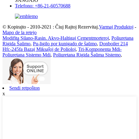
ŜANĜAJO
Telefono: +86-21-60570688
© Kopirajto - 2010-2021 : Ĉiuj Rajtoj Rezervitaj.
Varmaj Produktoj
-
Mapo de la retejo
Modifita Silano-Rasin. Akvo-Haltigaj Cementmorteroj
,
Poliuretana
Rigida Ŝaŭmo
,
Pu-ligilo por kunigado de ŝaŭmo
,
Donboiler 214
Hfc-245fa Bazaj Miksaĵoj de Polioloj
,
Tri-Komponenta Mdi-
Poliuretana Sistemo Mdi
,
Poliuretana Rigida Ŝaŭma Sistemo
,
Sendi retpoŝton
x