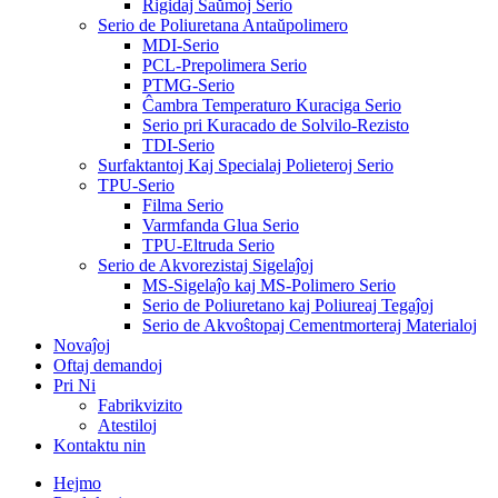
Rigidaj Ŝaŭmoj Serio
Serio de Poliuretana Antaŭpolimero
MDI-Serio
PCL-Prepolimera Serio
PTMG-Serio
Ĉambra Temperaturo Kuraciga Serio
Serio pri Kuracado de Solvilo-Rezisto
TDI-Serio
Surfaktantoj Kaj Specialaj Polieteroj Serio
TPU-Serio
Filma Serio
Varmfanda Glua Serio
TPU-Eltruda Serio
Serio de Akvorezistaj Sigelaĵoj
MS-Sigelaĵo kaj MS-Polimero Serio
Serio de Poliuretano kaj Poliureaj Tegaĵoj
Serio de Akvoŝtopaj Cementmorteraj Materialoj
Novaĵoj
Oftaj demandoj
Pri Ni
Fabrikvizito
Atestiloj
Kontaktu nin
Hejmo