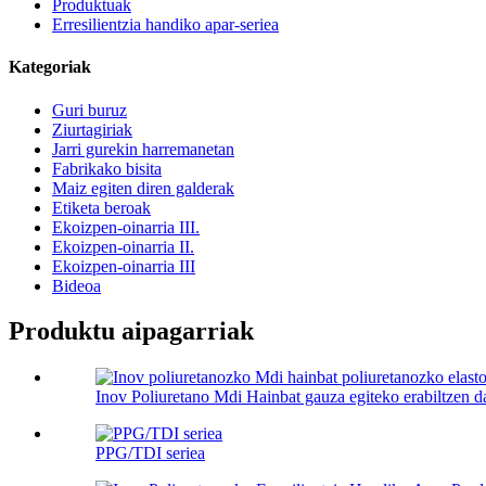
Produktuak
Erresilientzia handiko apar-seriea
Kategoriak
Guri buruz
Ziurtagiriak
Jarri gurekin harremanetan
Fabrikako bisita
Maiz egiten diren galderak
Etiketa beroak
Ekoizpen-oinarria III.
Ekoizpen-oinarria II.
Ekoizpen-oinarria III
Bideoa
Produktu aipagarriak
Inov Poliuretano Mdi Hainbat gauza egiteko erabiltzen da
PPG/TDI seriea