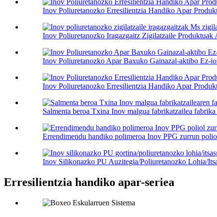
Inov Poliuretanozko Erresilientzia Handiko Apar Produkt
Inov Poliuretanozko Iragazgaitz Zigilatzaile Produktuak 
Inov Poliuretanozko Apar Baxuko Gainazal-aktibo Ez-ion
Inov Poliuretanozko Erresilientzia Handiko Apar Produkt
Salmenta beroa Txina Inov malgua fabrikatzailea fabrika 
Errendimendu handiko polimeroa Inov PPG zurrun poliol 
Inov Silikonazko PU Auzitegia/Poliuretanozko Lohia/Itsas
Erresilientzia handiko apar-seriea