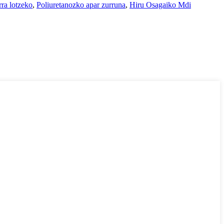
rra lotzeko
,
Poliuretanozko apar zurruna
,
Hiru Osagaiko Mdi