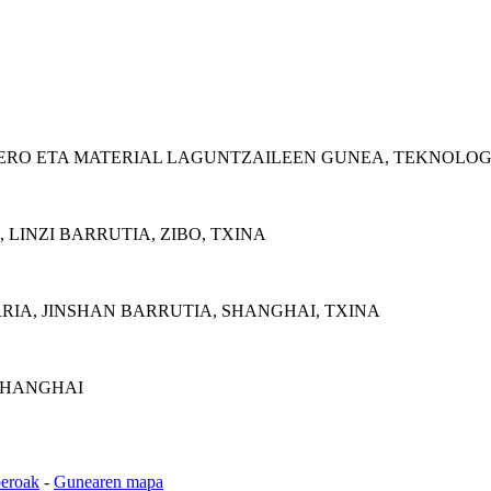
IMERO ETA MATERIAL LAGUNTZAILEEN GUNEA, TEKNOLOG
 LINZI BARRUTIA, ZIBO, TXINA
RIA, JINSHAN BARRUTIA, SHANGHAI, TXINA
 SHANGHAI
beroak
-
Gunearen mapa