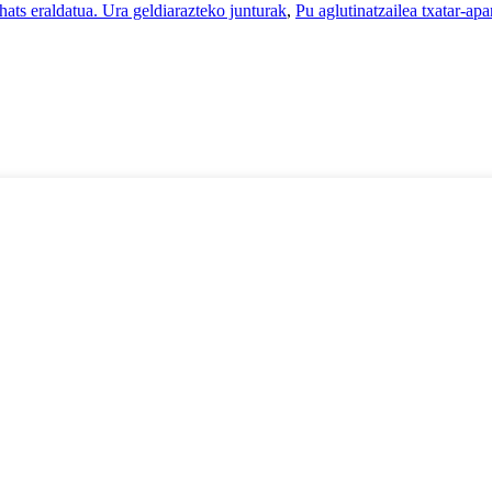
ats eraldatua. Ura geldiarazteko junturak
,
Pu aglutinatzailea txatar-apa