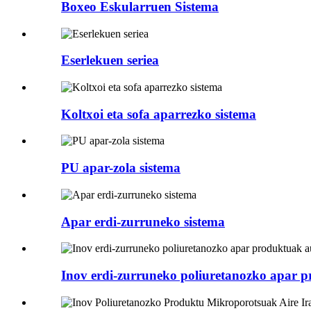
Boxeo Eskularruen Sistema
Eserlekuen seriea
Koltxoi eta sofa aparrezko sistema
PU apar-zola sistema
Apar erdi-zurruneko sistema
Inov erdi-zurruneko poliuretanozko apar p