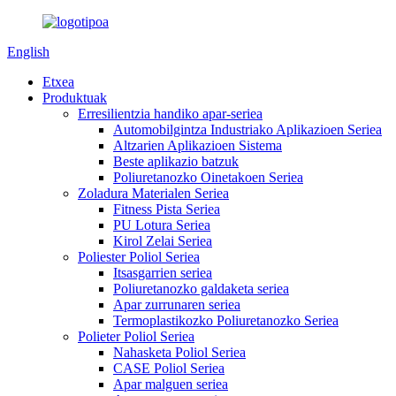
English
Etxea
Produktuak
Erresilientzia handiko apar-seriea
Automobilgintza Industriako Aplikazioen Seriea
Altzarien Aplikazioen Sistema
Beste aplikazio batzuk
Poliuretanozko Oinetakoen Seriea
Zoladura Materialen Seriea
Fitness Pista Seriea
PU Lotura Seriea
Kirol Zelai Seriea
Poliester Poliol Seriea
Itsasgarrien seriea
Poliuretanozko galdaketa seriea
Apar zurrunaren seriea
Termoplastikozko Poliuretanozko Seriea
Polieter Poliol Seriea
Nahasketa Poliol Seriea
CASE Poliol Seriea
Apar malguen seriea