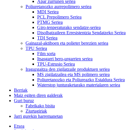
Apar zurrunen seriea
Poliuretanozko aurrepolimero seriea
MDI Seriea
PCL Prepolimero Seriea
PTMG Seriea
Giro-tenperaturako sendatze-seriea
Disolbatzaileen Erresistentzia Sendatzeko Seriea
TDI Seriea
Gainazal-aktiboen eta polieter berezien seriea
TPU Seriea
Film sorta
Itsasgarri bero-urgarrien seriea
TPU-Estrusio Seriea
Iragazgaitza den zigilatzaile produktuen seriea
MS zigilatzailea eta MS polimero seriea
Poliuretanozko eta Poliureazko Estaldura Seriea
Waterstop junturaketarako materialaren seriea
Berriak
Maiz egiten diren galderak
Guri buruz
Fabrikako bisita
Ziurtagiriak
Jarri gurekin harremanetan
Etxea