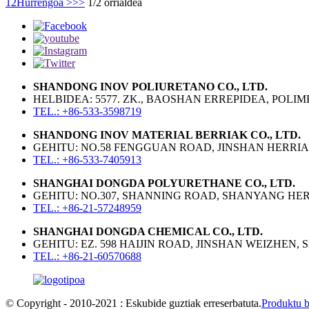
1
2
Hurrengoa >
>>
1/2 orrialdea
SHANDONG INOV POLIURETANO CO., LTD.
HELBIDEA: 5577. ZK., BAOSHAN ERREPIDEA, POL
TEL.: +86-533-3598719
SHANDONG INOV MATERIAL BERRIAK CO., LTD.
GEHITU: NO.58 FENGGUAN ROAD, JINSHAN HERRIA,
TEL.: +86-533-7405913
SHANGHAI DONGDA POLYURETHANE CO., LTD.
GEHITU: NO.307, SHANNING ROAD, SHANYANG HER
TEL.: +86-21-57248959
SHANGHAI DONGDA CHEMICAL CO., LTD.
GEHITU: EZ. 598 HAIJIN ROAD, JINSHAN WEIZHEN,
TEL.: +86-21-60570688
© Copyright - 2010-2021 : Eskubide guztiak erreserbatuta.
Produktu 