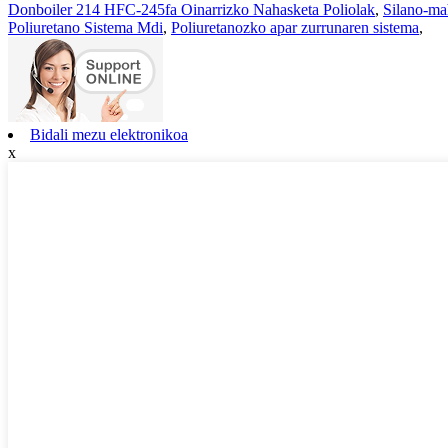
Donboiler 214 HFC-245fa Oinarrizko Nahasketa Poliolak
,
Silano-mah
Poliuretano Sistema Mdi
,
Poliuretanozko apar zurrunaren sistema
,
Bidali mezu elektronikoa
x