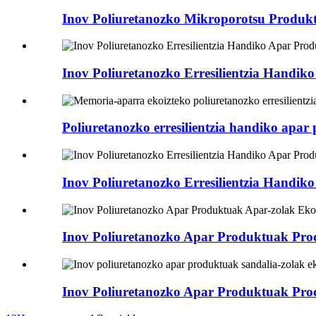
Inov Poliuretanozko Mikroporotsu Produkt
Inov Poliuretanozko Erresilientzia Handik
Poliuretanozko erresilientzia handiko apar
Inov Poliuretanozko Erresilientzia Handik
Inov Poliuretanozko Apar Produktuak Prod
Inov Poliuretanozko Apar Produktuak Prod