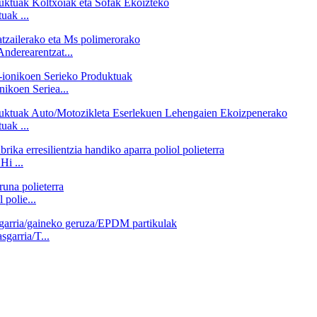
uak ...
Anderearentzat...
ikoen Seriea...
uak ...
Hi ...
polie...
garria/T...