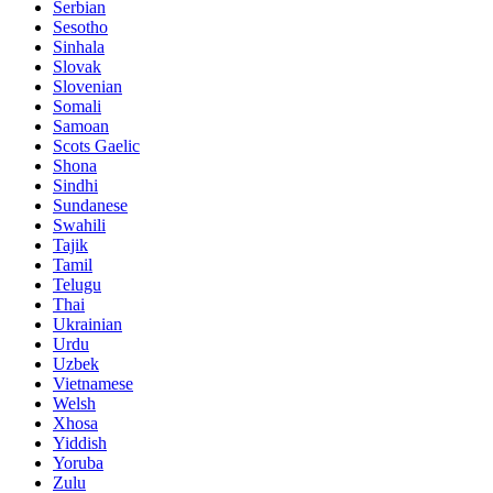
Serbian
Sesotho
Sinhala
Slovak
Slovenian
Somali
Samoan
Scots Gaelic
Shona
Sindhi
Sundanese
Swahili
Tajik
Tamil
Telugu
Thai
Ukrainian
Urdu
Uzbek
Vietnamese
Welsh
Xhosa
Yiddish
Yoruba
Zulu