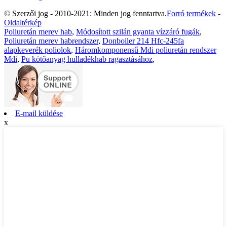
© Szerzői jog - 2010-2021: Minden jog fenntartva.
Forró termékek
-
Oldaltérkép
Poliuretán merev hab
,
Módosított szilán gyanta vízzáró fugák
,
Poliuretán merev habrendszer
,
Donboiler 214 Hfc-245fa
alapkeverék poliolok
,
Háromkomponensű Mdi poliuretán rendszer
Mdi
,
Pu kötőanyag hulladékhab ragasztásához
,
E-mail küldése
x