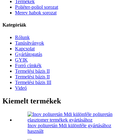
Termékek
Poliéter-poliol sorozat
Merev habok sorozat
Kategóriák
Rólunk
Tanúsítványok
Kapcsolat
Gyárlátogatás
GYIK
Forró címkék
Termelési bázis II
Termelési bázis II
Termelési bázis III
Videó
Kiemelt termékek
Inov poliuretán Mdi különféle gyártásához
használt