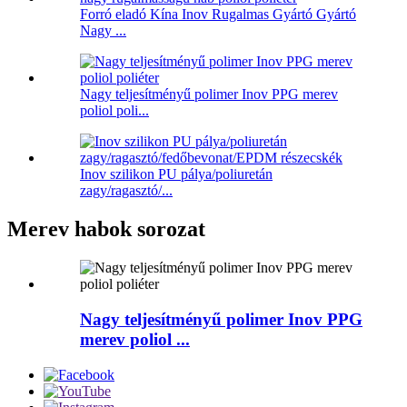
Forró eladó Kína Inov Rugalmas Gyártó Gyártó
Nagy ...
Nagy teljesítményű polimer Inov PPG merev
poliol poli...
Inov szilikon PU pálya/poliuretán
zagy/ragasztó/...
Merev habok sorozat
Nagy teljesítményű polimer Inov PPG
merev poliol ...