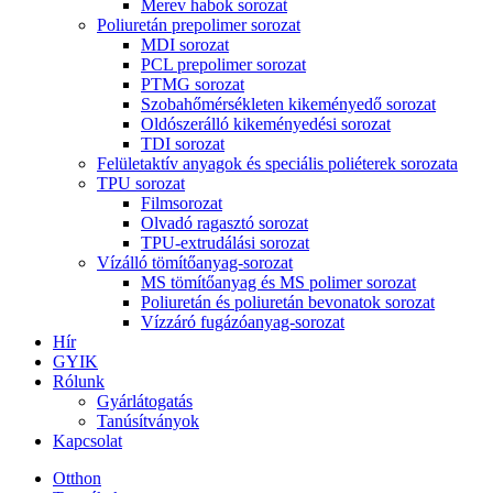
Merev habok sorozat
Poliuretán prepolimer sorozat
MDI sorozat
PCL prepolimer sorozat
PTMG sorozat
Szobahőmérsékleten kikeményedő sorozat
Oldószerálló kikeményedési sorozat
TDI sorozat
Felületaktív anyagok és speciális poliéterek sorozata
TPU sorozat
Filmsorozat
Olvadó ragasztó sorozat
TPU-extrudálási sorozat
Vízálló tömítőanyag-sorozat
MS tömítőanyag és MS polimer sorozat
Poliuretán és poliuretán bevonatok sorozat
Vízzáró fugázóanyag-sorozat
Hír
GYIK
Rólunk
Gyárlátogatás
Tanúsítványok
Kapcsolat
Otthon