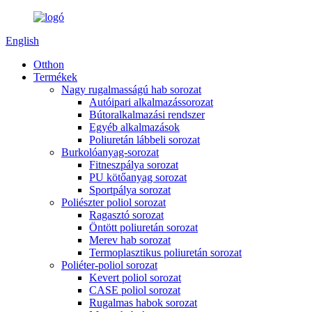
English
Otthon
Termékek
Nagy rugalmasságú hab sorozat
Autóipari alkalmazássorozat
Bútoralkalmazási rendszer
Egyéb alkalmazások
Poliuretán lábbeli sorozat
Burkolóanyag-sorozat
Fitneszpálya sorozat
PU kötőanyag sorozat
Sportpálya sorozat
Poliészter poliol sorozat
Ragasztó sorozat
Öntött poliuretán sorozat
Merev hab sorozat
Termoplasztikus poliuretán sorozat
Poliéter-poliol sorozat
Kevert poliol sorozat
CASE poliol sorozat
Rugalmas habok sorozat