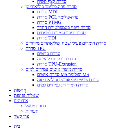
סדרת קצף קשיח
סדרת פרה-פולימר פוליאוריטן
סדרת MDI
סדרת PCL פרה-פולימר
סדרת PTMG
סדרת ריפוי בטמפרטורת החדר
סדרת ריפוי עמידות לממסים
סדרת TDI
סדרת חומרים פעילי שטח ופוליאתרים מיוחדים
סדרת TPU
סדרת סרטים
סדרת דבק חם להמסה
סדרת TPU-Extrusion
סדרת מוצרי איטום עמידים למים
סדרת איטום MS ופולימר MS
סדרת ציפויי פוליאוריטן ופוליאוריאה
סדרת חומרי דיג עמידים למים
חֲדָשׁוֹת
שאלות נפוצות
אודותינו
סיור במפעל
תעודות
צרו קשר
בַּיִת