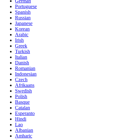
German
Portuguese
Spanish
Russian
Japanese
Korean
Arabic
Irish
Greek
Turkish
Italian
Danish
Romanian
Indonesian
Czech
Afrikaans
Swedish
Polish
Basque
Catalan
Esperanto
Hindi
Lao
Albanian
Amharic