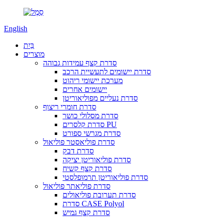
English
בַּיִת
מוצרים
סדרת קצף עמידות גבוהה
סדרת יישומים לתעשיית הרכב
מערכת יישומי ריהוט
יישומים אחרים
סדרת נעליים מפוליאוריטן
סדרת חומרי ריצוף
סדרת מסלולי כושר
סדרת קלסרים PU
סדרת מגרשי ספורט
סדרת פוליאסטר פוליאול
סדרת דבק
סדרת פוליאוריטן יציקה
סדרת קצף קשיח
סדרת פוליאוריטן תרמופלסטי
סדרת פוליאתר פוליאול
סדרת תערובת פוליאולים
סדרת CASE Polyol
סדרת קצף גמיש