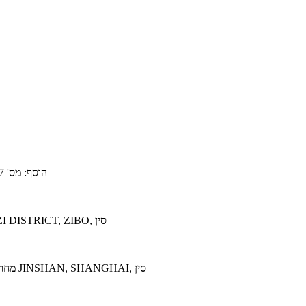
הוסף: מס' 5577, דרך באושאן, אזור פולימרים וחומרי עזר, מחוז היי-טק, זיבו, סין
ADD:NO.58 FENGGUAN ROAD, JINSHAN TOWN, LINZI DISTRICT, ZIBO, סין
ADD:NO.307, SHANNING ROAD, SHANYANG TOWN, מחוז JINSHAN, SHANGHAI, סין