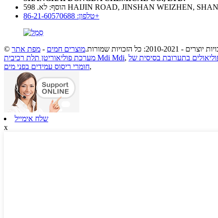
א. 598 HAIJIN ROAD, JINSHAN WEIZHEN, SHANGHAI
טלפון: 86-21-60570688+
יות יוצרים - 2010-2021: כל הזכויות שמורות.
מוצרים חמים
-
מפת אתר
,
מערכת פוליאוריטן תלת רכיבית Mdi Mdi
,
חומרי ריסוס עמידים בפני מים
שלח אימייל
x