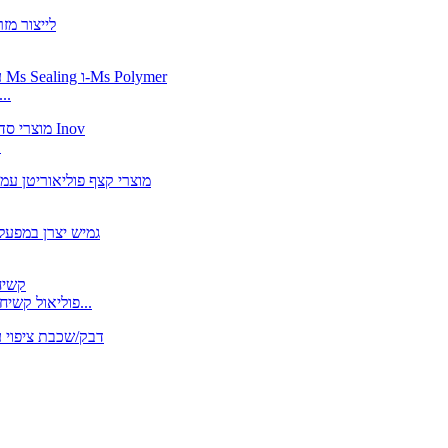
מוצרי איטום אטומים למים מפוליאוריתן של Inov עבור גבר
חומר 
פולימר בעל ביצועים גבוהים Inov PPG פוליאול קשיח פולימר פולימר קשיח...