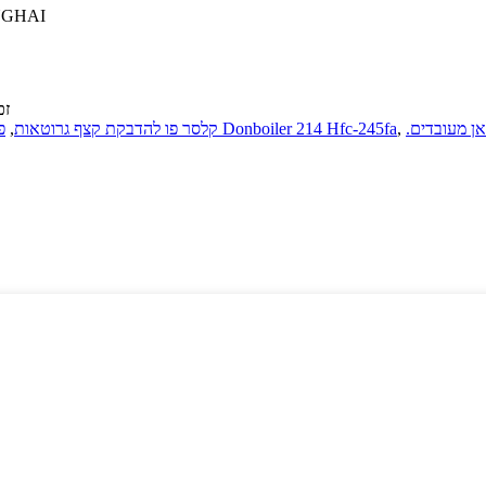
הוסף: ל
© זכו
אן מעובדים.
,
פוליאולים בתערובת בסיסית של Donboiler 214 Hfc-245fa
קלסר פו להדבקת קצף גרוטאות
,