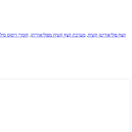
קצף פוליאוריטן קשיח
,
מערכת קצף קשיח מפוליאוריתן
,
חומרי ריסוס סיל