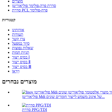
מוצרים
סדרת פרה-פולימר פוליאוריטן
סדרת PCL פרה-פולימר
קטגוריות
אודותינו
תעודות
צרו קשר
סיור במפעל
שאלות נפוצות
תגיות חמות
בסיס ייצור Ⅰ
בסיס ייצור Ⅱ
בסיס ייצור Ⅲ
וִידֵאוֹ
מוצרים נבחרים
פוליאוריטן Mdi של אינוב משמש לייצור חומרים שונים...
סדרת PPG/TDI