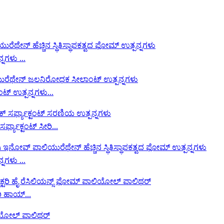
ನಗಳು ...
 ಉತ್ಪನ್ನಗಳು...
ಯಾಕ್ಟಂಟ್ ಸೀರಿ...
ನಗಳು ...
ರಿ ಹಾಯ್...