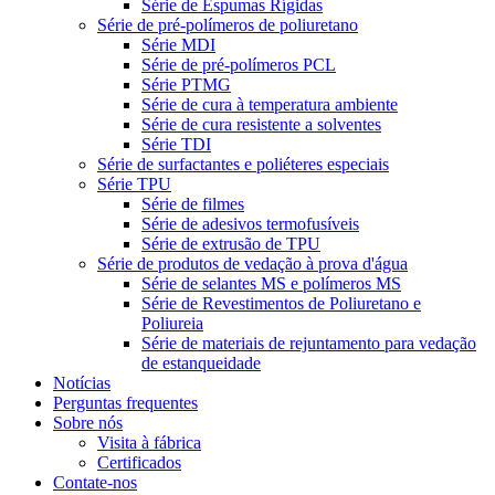
Série de Espumas Rígidas
Série de pré-polímeros de poliuretano
Série MDI
Série de pré-polímeros PCL
Série PTMG
Série de cura à temperatura ambiente
Série de cura resistente a solventes
Série TDI
Série de surfactantes e poliéteres especiais
Série TPU
Série de filmes
Série de adesivos termofusíveis
Série de extrusão de TPU
Série de produtos de vedação à prova d'água
Série de selantes MS e polímeros MS
Série de Revestimentos de Poliuretano e
Poliureia
Série de materiais de rejuntamento para vedação
de estanqueidade
Notícias
Perguntas frequentes
Sobre nós
Visita à fábrica
Certificados
Contate-nos