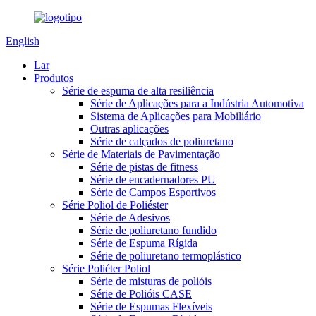
English
Lar
Produtos
Série de espuma de alta resiliência
Série de Aplicações para a Indústria Automotiva
Sistema de Aplicações para Mobiliário
Outras aplicações
Série de calçados de poliuretano
Série de Materiais de Pavimentação
Série de pistas de fitness
Série de encadernadores PU
Série de Campos Esportivos
Série Poliol de Poliéster
Série de Adesivos
Série de poliuretano fundido
Série de Espuma Rígida
Série de poliuretano termoplástico
Série Poliéter Poliol
Série de misturas de polióis
Série de Polióis CASE
Série de Espumas Flexíveis