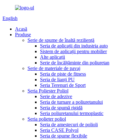
English
Acasă
Produse
Serie de spume de înaltă reziliență
Seria de aplicații din industria auto
Sistem de aplicații pentru mobilier
Alte aplicații
Serie de încălțăminte din poliuretan
Serie de materiale de pavaj
Seria de piste de fitness
Seria de lianți PU
Seria Terenuri de Sport
Seria Poliester Poliol
Serie de adezive
Seria de turnare a poliuretanului
Seria de spumă rigidă
Seria poliuretanului termoplastic
Seria polieter poliol
Seria de amestecuri de polioli
Seria CASE Polyol
Seria de spume flexibile