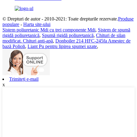
© Drepturi de autor - 2010-2021: Toate drepturile rezervate.
Produse
populare
-
Harta site-ului
Sistem poliuretanic Mdi cu trei componente Mdi
,
Sistem de spumă
rigidă poliuretanică
,
Spumă rigidă poliuretanică
,
Chituri de silan
modificat. Chituri anti-apă
,
Donboiler 214 HFC-245fa Amestec de
bază Polioli
,
Liant Pu pentru lipirea spumei uzate
,
Trimiteți e-mail
x