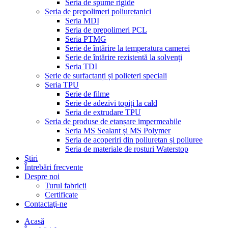
Seria de spume rigide
Seria de prepolimeri poliuretanici
Seria MDI
Seria de prepolimeri PCL
Seria PTMG
Serie de întărire la temperatura camerei
Serie de întărire rezistentă la solvenți
Seria TDI
Serie de surfactanți și polieteri speciali
Seria TPU
Serie de filme
Serie de adezivi topiți la cald
Seria de extrudare TPU
Seria de produse de etanșare impermeabile
Seria MS Sealant și MS Polymer
Seria de acoperiri din poliuretan și poliuree
Seria de materiale de rosturi Waterstop
Ştiri
Întrebări frecvente
Despre noi
Turul fabricii
Certificate
Contactaţi-ne
Acasă