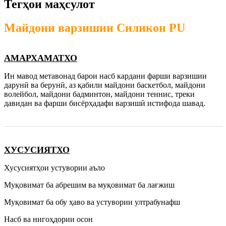
Тегҳои маҳсулот
Майдони варзишии Силикон PU
A
МАРХАМАТХО
Ин мавод метавонад барои насб кардани фарши варзишии
дарунӣ ва берунӣ, аз қабили майдони баскетбол, майдони
волейбол, майдони бадминтон, майдони теннис, треки
давидан ва фарши бисёрҳадафи варзишӣ истифода шавад.
ХУСУСИЯТХО
Хусусиятҳои устувории аъло
Муқовимат ба абрешим ва муқовимат ба лағжиш
Муқовимат ба обу ҳаво ва устувории ултрабунафш
Насб ва нигоҳдории осон