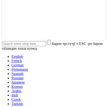
Барои ҷустуҷӯ ё ESC -ро барои
пӯшидан пахш кунед
English
French
German
Portuguese
Spanish
Russian
Japanese
Korean
Arabic
Irish
Greek
Turkish