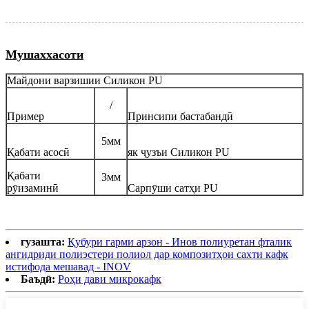
Мушаххасоти
Майдони варзишии Силикон PU
/
Пример
Принсипи бастабандӣ
5мм
Қабати асосӣ
як ҷузъи Силикон PU
Қабати
3мм
рӯизаминӣ
Сарпӯши сатҳи PU
гузашта:
Қубури гарми арзон - Инов полиуретан фталик
ангидриди полиэстери полиол дар композитҳои сахти кафк
истифода мешавад - INOV
Баъдӣ:
Роҳи дави микрокафк