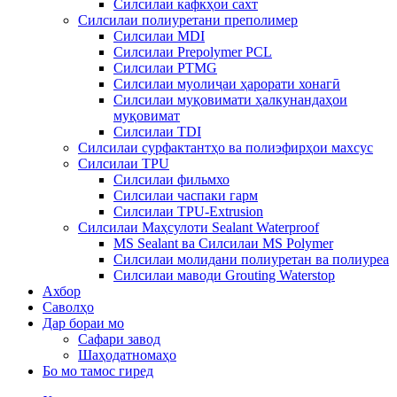
Силсилаи кафкҳои сахт
Силсилаи полиуретани преполимер
Силсилаи MDI
Силсилаи Prepolymer PCL
Силсилаи PTMG
Силсилаи муолиҷаи ҳарорати хонагӣ
Силсилаи муқовимати ҳалкунандаҳои
муқовимат
Силсилаи TDI
Силсилаи сурфактантҳо ва полиэфирҳои махсус
Силсилаи TPU
Силсилаи фильмхо
Силсилаи часпаки гарм
Силсилаи TPU-Extrusion
Силсилаи Маҳсулоти Sealant Waterproof
MS Sealant ва Силсилаи MS Polymer
Силсилаи молидани полиуретан ва полиуреа
Силсилаи маводи Grouting Waterstop
Ахбор
Саволҳо
Дар бораи мо
Сафари завод
Шаҳодатномаҳо
Бо мо тамос гиред