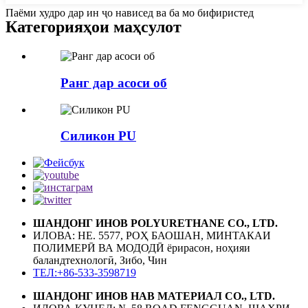
Паёми худро дар ин ҷо нависед ва ба мо бифиристед
Категорияҳои маҳсулот
Ранг дар асоси об
Силикон PU
ШАНДОНГ ИНОВ POLYURETHANE CO., LTD.
ИЛОВА: НЕ. 5577, РОҲ БАОШАН, МИНТАКАИ
ПОЛИМЕРӢ ВА МОДОДӢ ёрирасон, ноҳияи
баландтехнологӣ, Зибо, Чин
ТЕЛ:+86-533-3598719
ШАНДОНГ ИНОВ НАВ МАТЕРИАЛ CO., LTD.