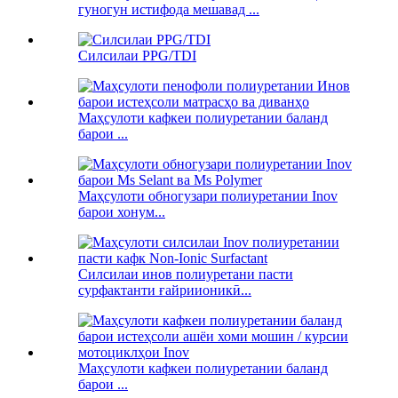
гуногун истифода мешавад ...
Силсилаи PPG/TDI
Маҳсулоти кафкеи полиуретании баланд
барои ...
Маҳсулоти обногузари полиуретании Inov
барои хонум...
Силсилаи инов полиуретани пасти
сурфактанти ғайриионикӣ...
Маҳсулоти кафкеи полиуретании баланд
барои ...