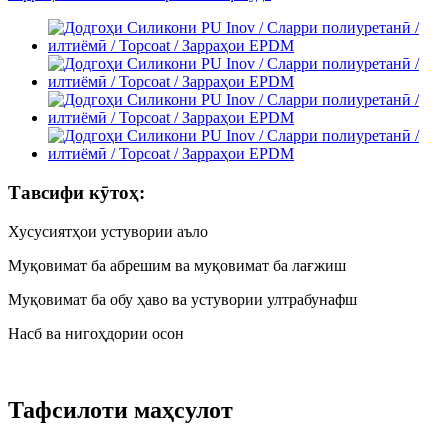
Тавсифи кӯтоҳ:
Хусусиятҳои устувории аъло
Муқовимат ба абрешим ва муқовимат ба лағжиш
Муқовимат ба обу ҳаво ва устувории ултрабунафш
Насб ва нигоҳдории осон
Тафсилоти маҳсулот