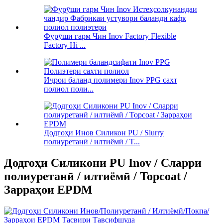
Фурӯши гарм Чин Inov Factory Flexible
Factory Hi ...
Иҷрои баланд полимери Inov PPG сахт
полиол поли...
Додгоҳи Инов Силикон PU / Slurry
полиуретанӣ / илтиёмӣ / T...
Додгоҳи Силикони PU Inov / Сларри
полиуретанӣ / илтиёмӣ / Topcoat /
Зарраҳои EPDM