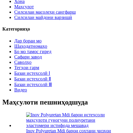
Хона
Маҳсулот
Силсилаи масолеҳи сангфарш
Силсилаи майдони варзишӣ
Категорияҳо
Дар бораи мо
Шаҳодатномаҳо
Бо мо тамос гиред
Сафари завод
Саволҳо
Тегҳои гарм
Базаи истехсолй Ⅰ
Базаи истехсолй Ⅱ
Базаи истехсолй Ⅲ
Видео
Маҳсулоти пешниҳодшуда
Inov Polyuretan Mdi барои сохтани чизҳои