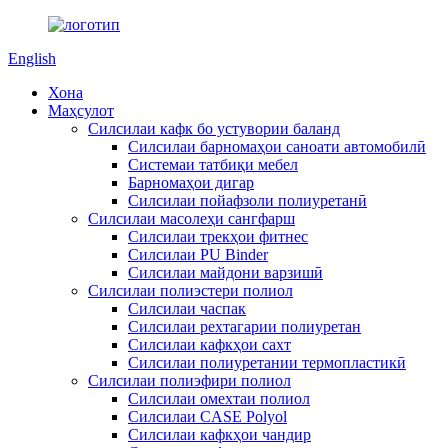
English
Хона
Маҳсулот
Силсилаи кафк бо устувории баланд
Силсилаи барномаҳои саноати автомобилӣ
Системаи татбиқи мебел
Барномаҳои дигар
Силсилаи пойафзоли полиуретанӣ
Силсилаи масолеҳи сангфарш
Силсилаи трекҳои фитнес
Силсилаи PU Binder
Силсилаи майдони варзишӣ
Силсилаи полиэстери полиол
Силсилаи часпак
Силсилаи рехтагарии полиуретан
Силсилаи кафкҳои сахт
Силсилаи полиуретании термопластикӣ
Силсилаи полиэфири полиол
Силсилаи омехтаи полиол
Силсилаи CASE Polyol
Силсилаи кафкҳои чандир