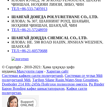
ИЛОВА КУНЕД: № 58 ROAD FENGGUAN, ШАХРИ
ҶИНШАН, НОҲИЯИ ЛИНЗИ, ЗИБО, ЧИН
ТЕЛ:+86-533-7405913
ШАНГАЙ ДОНГДА POLYURETHANE CO., LTD.
ИЛОВА: № 307, ШАННИНГ РОУД, ШАНЬЯН,
НОҲИЯИ ҶИНШАН, ШАНҲАЙ, ЧИН
ТЕЛ:+86-21-57248959
ШАНГАЙ ДОНДДА CHEMICAL CO., LTD.
ИЛОВА: НЕ. 598 ROAD HAIJIN, JINSHAN WEIZHEN,
ШАНХАЙ
ТЕЛ:+86-21-60570688
© Copyright - 2010-2021: Ҳама ҳуқуқҳо ҳифз
шудаанд.
Маҳсулоти гарм
-
Харитаи сайт
Системаи кафкеи сахти полиуретанӣ
,
Системаи се ҷузъи Mdi
полиуретанӣ Mdi
,
Тағйир Silane Rasin.Water-Stop Groutings
,
Donboiler 214 Hfc-245fa Пойгоҳи полиолҳои омехта
,
Pu Binder
Барои Bonding кафке шикастапораҳои
,
Кафки сахти
полиуретан
,