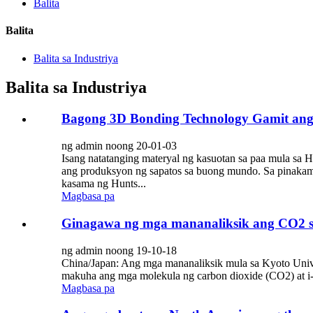
Balita
Balita
Balita sa Industriya
Balita sa Industriya
Bagong 3D Bonding Technology Gamit ang 
ng admin noong 20-01-03
Isang natatanging materyal ng kasuotan sa paa mula sa
ang produksyon ng sapatos sa buong mundo. Sa pinakama
kasama ng Hunts...
Magbasa pa
Ginagawa ng mga mananaliksik ang CO2 sa
ng admin noong 19-10-18
China/Japan: Ang mga mananaliksik mula sa Kyoto Univer
makuha ang mga molekula ng carbon dioxide (CO2) at i-c
Magbasa pa