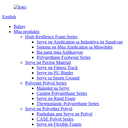
English
Bahay
Mga produkto
High Resilience Foam Series
Serye ng Application sa Industriya ng Sasakyan
Sistema ng Mga Application sa Muwebles
Iba pang mga Aplikasyon
Polyurethane Footwear Series
Serye ng Paving Material
Serye ng Fitness Track
Serye ng PU Binder
Serye sa Sports Ground
Polyester Polyol Series
Malagkit na Serye
Casting Polyurethane Series
Serye ng Rigid Foam
Thermoplastic Polyurethane Series
Serye ng Polyether Polyol
Paghaluin ang Serye ng Polyol
CASE Polyol Series
Serye ng Flexible Foams