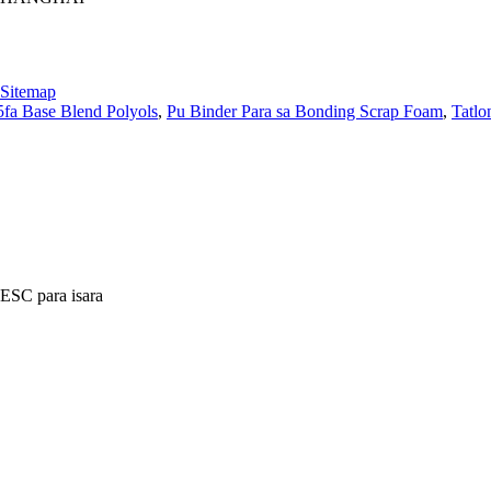
Sitemap
fa Base Blend Polyols
,
Pu Binder Para sa Bonding Scrap Foam
,
Tatlo
 ESC para isara