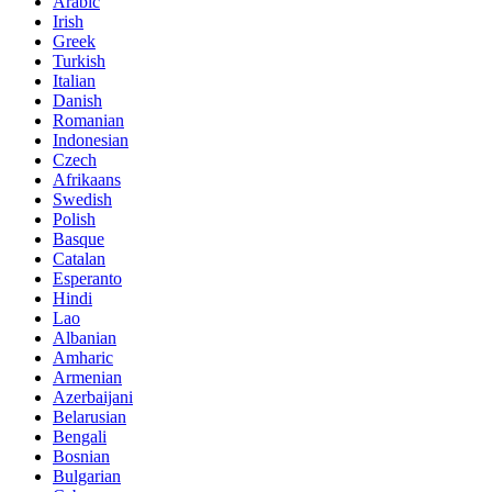
Arabic
Irish
Greek
Turkish
Italian
Danish
Romanian
Indonesian
Czech
Afrikaans
Swedish
Polish
Basque
Catalan
Esperanto
Hindi
Lao
Albanian
Amharic
Armenian
Azerbaijani
Belarusian
Bengali
Bosnian
Bulgarian