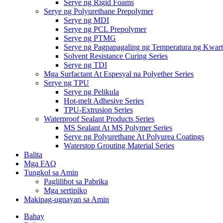
Serye ng Rigid Foams
Serye ng Polyurethane Prepolymer
Serye ng MDI
Serye ng PCL Prepolymer
Serye ng PTMG
Serye ng Pagpapagaling ng Temperatura ng Kwar
Solvent Resistance Curing Series
Serye ng TDI
Mga Surfactant At Espesyal na Polyether Series
Serye ng TPU
Serye ng Pelikula
Hot-melt Adhesive Series
TPU-Extrusion Series
Waterproof Sealant Products Series
MS Sealant At MS Polymer Series
Serye ng Polyurethane At Polyurea Coatings
Waterstop Grouting Material Series
Balita
Mga FAQ
Tungkol sa Amin
Paglilibot sa Pabrika
Mga sertipiko
Makipag-ugnayan sa Amin
Bahay