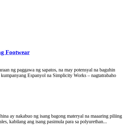
ng Footwear
araan ng paggawa ng sapatos, na may potensyal na baguhin
g kumpanyang Espanyol na Simplicity Works – nagtatrabaho
hina ay nakabuo ng isang bagong materyal na maaaring piliing
s, kabilang ang isang pasimula para sa polyurethan...