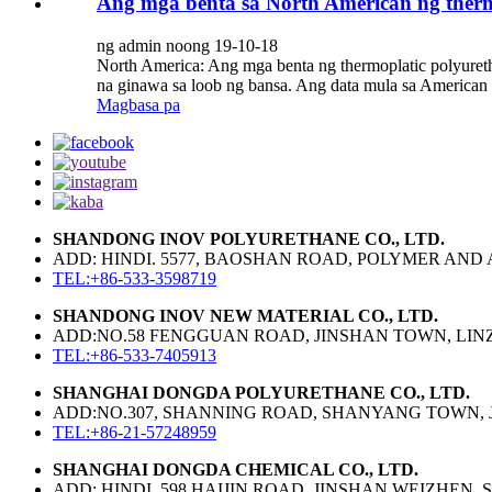
Ang mga benta sa North American ng therm
ng admin noong 19-10-18
North America: Ang mga benta ng thermoplatic polyur
na ginawa sa loob ng bansa. Ang data mula sa American
Magbasa pa
SHANDONG INOV POLYURETHANE CO., LTD.
ADD: HINDI. 5577, BAOSHAN ROAD, POLYMER AND 
TEL:+86-533-3598719
SHANDONG INOV NEW MATERIAL CO., LTD.
ADD:NO.58 FENGGUAN ROAD, JINSHAN TOWN, LINZI
TEL:+86-533-7405913
SHANGHAI DONGDA POLYURETHANE CO., LTD.
ADD:NO.307, SHANNING ROAD, SHANYANG TOWN, J
TEL:+86-21-57248959
SHANGHAI DONGDA CHEMICAL CO., LTD.
ADD: HINDI. 598 HAIJIN ROAD, JINSHAN WEIZHEN,