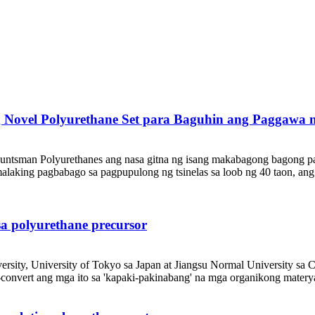
Novel Polyurethane Set para Baguhin ang Paggawa 
 Huntsman Polyurethanes ang nasa gitna ng isang makabagong bagong p
laking pagbabago sa pagpupulong ng tsinelas sa loob ng 40 taon, an
 polyurethane precursor
sity, University of Tokyo sa Japan at Jiangsu Normal University sa C
onvert ang mga ito sa 'kapaki-pakinabang' na mga organikong materyale