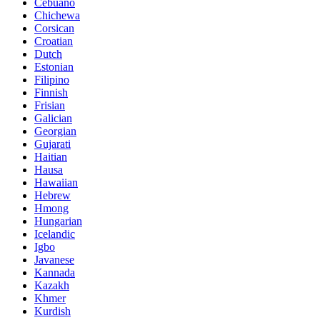
Cebuano
Chichewa
Corsican
Croatian
Dutch
Estonian
Filipino
Finnish
Frisian
Galician
Georgian
Gujarati
Haitian
Hausa
Hawaiian
Hebrew
Hmong
Hungarian
Icelandic
Igbo
Javanese
Kannada
Kazakh
Khmer
Kurdish