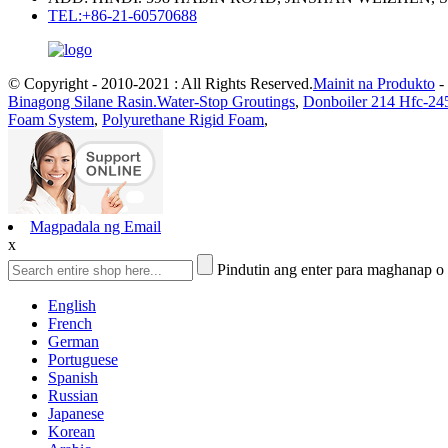
TEL:+86-21-60570688
© Copyright - 2010-2021 : All Rights Reserved.
Mainit na Produkto
-
Binagong Silane Rasin.Water-Stop Groutings
,
Donboiler 214 Hfc-245
Foam System
,
Polyurethane Rigid Foam
,
Magpadala ng Email
x
Pindutin ang enter para maghanap o
English
French
German
Portuguese
Spanish
Russian
Japanese
Korean