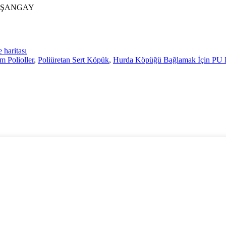
, ŞANGAY
e haritası
 Polioller
,
Poliüretan Sert Köpük
,
Hurda Köpüğü Bağlamak İçin PU B