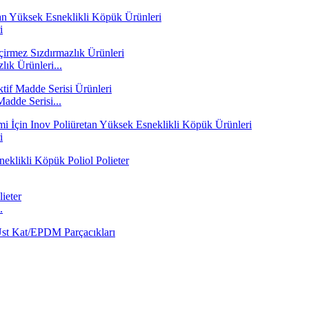
i
ık Ürünleri...
adde Serisi...
i
.