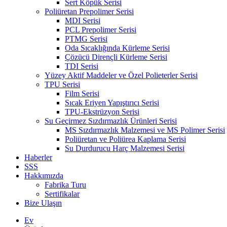
Sert Köpük Serisi
Poliüretan Prepolimer Serisi
MDI Serisi
PCL Prepolimer Serisi
PTMG Serisi
Oda Sıcaklığında Kürleme Serisi
Çözücü Dirençli Kürleme Serisi
TDI Serisi
Yüzey Aktif Maddeler ve Özel Polieterler Serisi
TPU Serisi
Film Serisi
Sıcak Eriyen Yapıştırıcı Serisi
TPU-Ekstrüzyon Serisi
Su Geçirmez Sızdırmazlık Ürünleri Serisi
MS Sızdırmazlık Malzemesi ve MS Polimer Serisi
Poliüretan ve Poliürea Kaplama Serisi
Su Durdurucu Harç Malzemesi Serisi
Haberler
SSS
Hakkımızda
Fabrika Turu
Sertifikalar
Bize Ulaşın
Ev