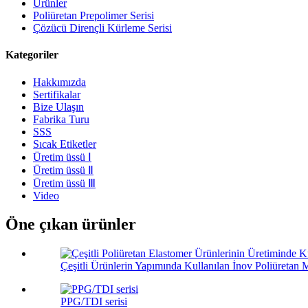
Ürünler
Poliüretan Prepolimer Serisi
Çözücü Dirençli Kürleme Serisi
Kategoriler
Hakkımızda
Sertifikalar
Bize Ulaşın
Fabrika Turu
SSS
Sıcak Etiketler
Üretim üssü Ⅰ
Üretim üssü Ⅱ
Üretim üssü Ⅲ
Video
Öne çıkan ürünler
Çeşitli Ürünlerin Yapımında Kullanılan İnov Poliüretan M
PPG/TDI serisi