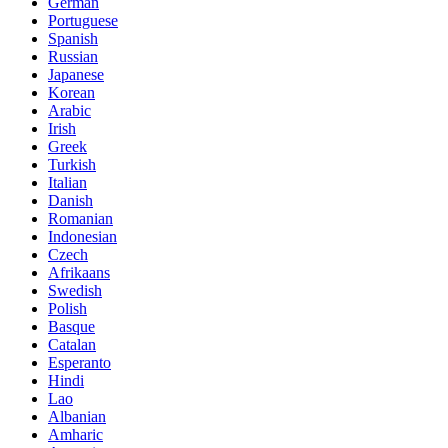
German
Portuguese
Spanish
Russian
Japanese
Korean
Arabic
Irish
Greek
Turkish
Italian
Danish
Romanian
Indonesian
Czech
Afrikaans
Swedish
Polish
Basque
Catalan
Esperanto
Hindi
Lao
Albanian
Amharic