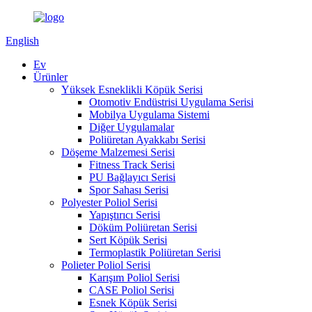
English
Ev
Ürünler
Yüksek Esneklikli Köpük Serisi
Otomotiv Endüstrisi Uygulama Serisi
Mobilya Uygulama Sistemi
Diğer Uygulamalar
Poliüretan Ayakkabı Serisi
Döşeme Malzemesi Serisi
Fitness Track Serisi
PU Bağlayıcı Serisi
Spor Sahası Serisi
Polyester Poliol Serisi
Yapıştırıcı Serisi
Döküm Poliüretan Serisi
Sert Köpük Serisi
Termoplastik Poliüretan Serisi
Polieter Poliol Serisi
Karışım Poliol Serisi
CASE Poliol Serisi
Esnek Köpük Serisi