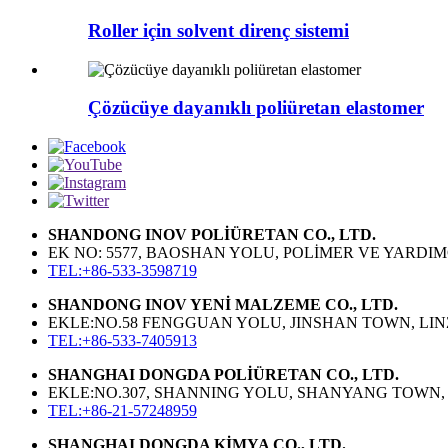
Roller için solvent direnç sistemi
Çözücüye dayanıklı poliüretan elastomer
SHANDONG INOV POLİÜRETAN CO., LTD.
EK NO: 5577, BAOSHAN YOLU, POLİMER VE YARDIM
TEL:+86-533-3598719
SHANDONG INOV YENİ MALZEME CO., LTD.
EKLE:NO.58 FENGGUAN YOLU, JINSHAN TOWN, LINZI
TEL:+86-533-7405913
SHANGHAI DONGDA POLİÜRETAN CO., LTD.
EKLE:NO.307, SHANNING YOLU, SHANYANG TOWN, 
TEL:+86-21-57248959
SHANGHAI DONGDA KİMYA CO., LTD.