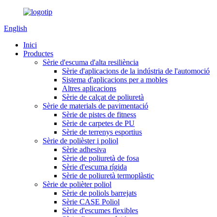
English
Inici
Productes
Sèrie d'escuma d'alta resiliència
Sèrie d'aplicacions de la indústria de l'automoció
Sistema d'aplicacions per a mobles
Altres aplicacions
Sèrie de calçat de poliuretà
Sèrie de materials de pavimentació
Sèrie de pistes de fitness
Sèrie de carpetes de PU
Sèrie de terrenys esportius
Sèrie de polièster i poliol
Sèrie adhesiva
Sèrie de poliuretà de fosa
Sèrie d'escuma rígida
Sèrie de poliuretà termoplàstic
Sèrie de polièter poliol
Sèrie de poliols barrejats
Sèrie CASE Poliol
Sèrie d'escumes flexibles