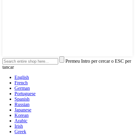
Premeu Intro per cercar o ESC per
tancar
English
French
German
Portuguese
Spanish
Russian
Japanese
Korean
Arabic
Irish
Greek