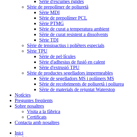
Sèrie d'escumes rígides
Sèrie de prepolímer de poliuretà
Sèrie MDI
Sèrie de prepolímer PCL
Sèrie PTMG
Sèrie de curat a temperatura ambient
Sèrie de curat resistent a dissolvents
Sèrie TDI
Sèrie de tensioactius i polièters especials
Sèrie TPU
Sèrie de pel·lícules
Sèrie d'adhesius de fusió en calent
Sèrie d'extrusió TPU
Sèrie de productes segelladors impermeables
Sèrie de segelladors MS i polímers MS
Sèrie de recobriments de poliuretà i poliurea
Sèrie de materials de rejuntat Waterstop
Notícies
Preguntes freqüents
Sobre nosaltres
Visita a la fàbrica
Certificats
Contacta amb nosaltres
Inici