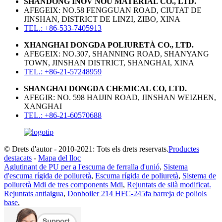
SHANDONG INOV NOU MATERIAL CO., LTD.
AFEGEIX: NO.58 FENGGUAN ROAD, CIUTAT DE
JINSHAN, DISTRICT DE LINZI, ZIBO, XINA
TEL.: +86-533-7405913
XHANGHAI DONGDA POLIURETÀ CO., LTD.
AFEGEIX: NO.307, SHANNING ROAD, SHANYANG
TOWN, JINSHAN DISTRICT, SHANGHAI, XINA
TEL.: +86-21-57248959
SHANGHAI DONGDA CHEMICAL CO, LTD.
AFEGIR: NO. 598 HAIJIN ROAD, JINSHAN WEIZHEN,
XANGHAI
TEL.: +86-21-60570688
© Drets d'autor - 2010-2021: Tots els drets reservats.
Productes
destacats
-
Mapa del lloc
Aglutinant de PU per a l'escuma de ferralla d'unió
,
Sistema
d'escuma rígida de poliuretà
,
Escuma rígida de poliuretà
,
Sistema de
poliuretà Mdi de tres components Mdi
,
Rejuntats de silà modificat.
Rejuntats antiaigua
,
Donboiler 214 HFC-245fa barreja de poliols
base
,