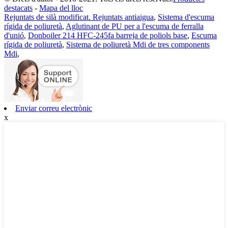
destacats
-
Mapa del lloc
Rejuntats de silà modificat. Rejuntats antiaigua
,
Sistema d'escuma
rígida de poliuretà
,
Aglutinant de PU per a l'escuma de ferralla
d'unió
,
Donboiler 214 HFC-245fa barreja de poliols base
,
Escuma
rígida de poliuretà
,
Sistema de poliuretà Mdi de tres components
Mdi
,
Enviar correu electrònic
x