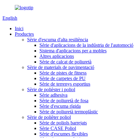
English
Inici
Productes
Sèrie d'escuma d'alta resiliència
Sèrie d'aplicacions de la indústria de l'automoció
Sistema d'aplicacions per a mobles
Altres aplicacions
Sèrie de calçat de poliuretà
Sèrie de materials de pavimentació
Sèrie de pistes de fitness
Sèrie de carpetes de PU
Sèrie de terrenys esportius
Sèrie de polièster i poliol
Sèrie adhesiva
Sèrie de poliuretà de fosa
Sèrie d'escuma rígida
Sèrie de poliuretà termoplàstic
Sèrie de polièter poliol
Sèrie de poliols barrejats
Sèrie CASE Poliol
Sèrie d'escumes flexibles