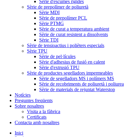
Sèrie d'escumes rígides
Sèrie de prepolímer de poliuretà
Sèrie MDI
Sèrie de prepolímer PCL
Sèrie PTMG
Sèrie de curat a temperatura ambient
Sèrie de curat resistent a dissolvents
Sèrie TDI
Sèrie de tensioactius i polièters especials
Sèrie TPU
Sèrie de pel·lícules
Sèrie d'adhesius de fusió en calent
Sèrie d'extrusió TPU
Sèrie de productes segelladors impermeables
Sèrie de segelladors MS i polímers MS
Sèrie de recobriments de poliuretà i poliurea
Sèrie de materials de rejuntat Waterstop
Notícies
Preguntes freqüents
Sobre nosaltres
Visita a la fàbrica
Certificats
Contacta amb nosaltres
Inici