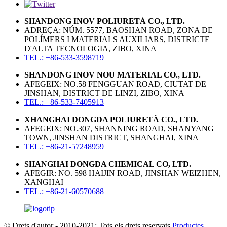
SHANDONG INOV POLIURETÀ CO., LTD.
ADREÇA: NÚM. 5577, BAOSHAN ROAD, ZONA DE
POLÍMERS I MATERIALS AUXILIARS, DISTRICTE
D'ALTA TECNOLOGIA, ZIBO, XINA
TEL.: +86-533-3598719
SHANDONG INOV NOU MATERIAL CO., LTD.
AFEGEIX: NO.58 FENGGUAN ROAD, CIUTAT DE
JINSHAN, DISTRICT DE LINZI, ZIBO, XINA
TEL.: +86-533-7405913
XHANGHAI DONGDA POLIURETÀ CO., LTD.
AFEGEIX: NO.307, SHANNING ROAD, SHANYANG
TOWN, JINSHAN DISTRICT, SHANGHAI, XINA
TEL.: +86-21-57248959
SHANGHAI DONGDA CHEMICAL CO, LTD.
AFEGIR: NO. 598 HAIJIN ROAD, JINSHAN WEIZHEN,
XANGHAI
TEL.: +86-21-60570688
© Drets d'autor - 2010-2021: Tots els drets reservats.
Productes