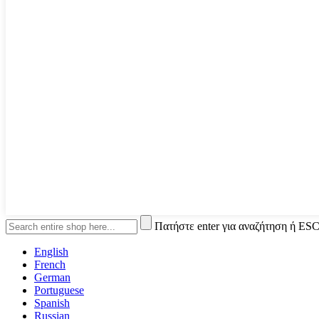
Πατήστε enter για αναζήτηση ή ESC
English
French
German
Portuguese
Spanish
Russian