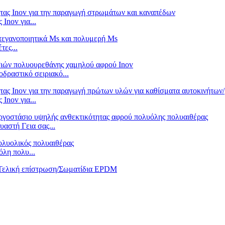
Inov για...
τες...
δραστικό σειριακό...
Inov για...
αστή Γεια σας...
λη πολυ...