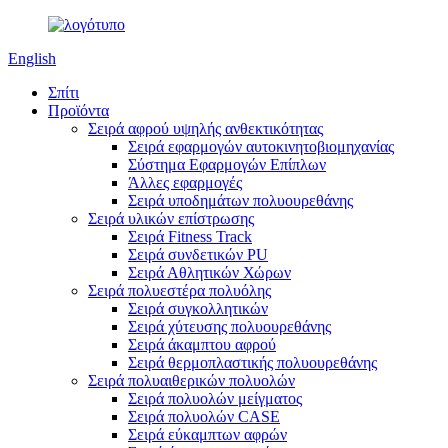
English
Σπίτι
Προϊόντα
Σειρά αφρού υψηλής ανθεκτικότητας
Σειρά εφαρμογών αυτοκινητοβιομηχανίας
Σύστημα Εφαρμογών Επίπλων
Άλλες εφαρμογές
Σειρά υποδημάτων πολυουρεθάνης
Σειρά υλικών επίστρωσης
Σειρά Fitness Track
Σειρά συνδετικών PU
Σειρά Αθλητικών Χώρων
Σειρά πολυεστέρα πολυόλης
Σειρά συγκολλητικών
Σειρά χύτευσης πολυουρεθάνης
Σειρά άκαμπτου αφρού
Σειρά θερμοπλαστικής πολυουρεθάνης
Σειρά πολυαιθερικών πολυολών
Σειρά πολυολών μείγματος
Σειρά πολυολών CASE
Σειρά εύκαμπτων αφρών