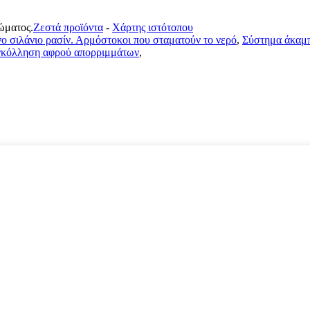
ώματος.
Ζεστά προϊόντα
-
Χάρτης ιστότοπου
ο σιλάνιο ρασίν. Αρμόστοκοι που σταματούν το νερό
,
Σύστημα άκαμ
υγκόλληση αφρού απορριμμάτων
,