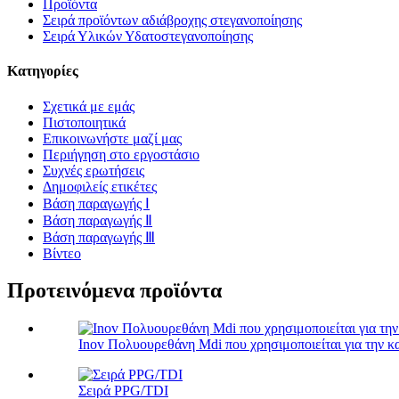
Προϊόντα
Σειρά προϊόντων αδιάβροχης στεγανοποίησης
Σειρά Υλικών Υδατοστεγανοποίησης
Κατηγορίες
Σχετικά με εμάς
Πιστοποιητικά
Επικοινωνήστε μαζί μας
Περιήγηση στο εργοστάσιο
Συχνές ερωτήσεις
Δημοφιλείς ετικέτες
Βάση παραγωγής Ⅰ
Βάση παραγωγής Ⅱ
Βάση παραγωγής Ⅲ
Βίντεο
Προτεινόμενα προϊόντα
Inov Πολυουρεθάνη Mdi που χρησιμοποιείται για την κ
Σειρά PPG/TDI