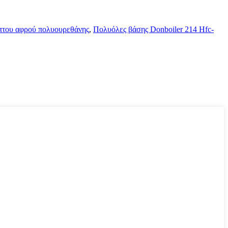
πτου αφρού πολυουρεθάνης
,
Πολυόλες βάσης Donboiler 214 Hfc-