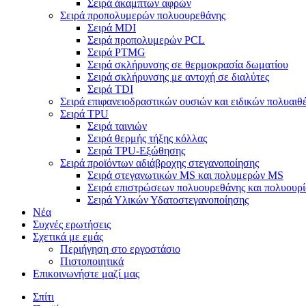
Σειρά άκαμπτων αφρών
Σειρά προπολυμερών πολυουρεθάνης
Σειρά MDI
Σειρά προπολυμερών PCL
Σειρά PTMG
Σειρά σκλήρυνσης σε θερμοκρασία δωματίου
Σειρά σκλήρυνσης με αντοχή σε διαλύτες
Σειρά TDI
Σειρά επιφανειοδραστικών ουσιών και ειδικών πολυαιθ
Σειρά TPU
Σειρά ταινιών
Σειρά θερμής τήξης κόλλας
Σειρά TPU-Εξώθησης
Σειρά προϊόντων αδιάβροχης στεγανοποίησης
Σειρά στεγανωτικών MS και πολυμερών MS
Σειρά επιστρώσεων πολυουρεθάνης και πολυουρί
Σειρά Υλικών Υδατοστεγανοποίησης
Νέα
Συχνές ερωτήσεις
Σχετικά με εμάς
Περιήγηση στο εργοστάσιο
Πιστοποιητικά
Επικοινωνήστε μαζί μας
Σπίτι