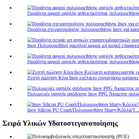
Προϊόντα αφρού υψηλής ανθεκτικότητας πολυουρεθάνης 
Προϊόντα στεγανοποίησης πολυουρεθάνης Inov για κασέ
Inov Πολυουρεθάνη χαμηλού αφρού μη ιονικό επιφανειο
Προϊόντα αφρού υψηλής ανθεκτικότητας πολυουρεθάνης 
Ζεστή πώληση Κίνα Inov ευέλικτο εργοστάσιο κατασκευ
Πολυμερές υψηλής απόδοσης Inov PPG Άκαμπτη πολυό
Inov Silicon PU Court/Πολυουρεθάνη Slurry/Κόλλα/T...
Σειρά Υλικών Υδατοστεγανοποίησης