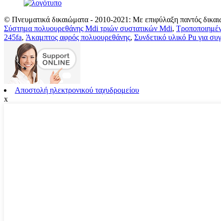
© Πνευματικά δικαιώματα - 2010-2021: Με επιφύλαξη παντός δικαι
Σύστημα πολυουρεθάνης Mdi τριών συστατικών Mdi
,
Τροποποιημέν
245fa
,
Άκαμπτος αφρός πολυουρεθάνης
,
Συνδετικό υλικό Pu για σ
Αποστολή ηλεκτρονικού ταχυδρομείου
x