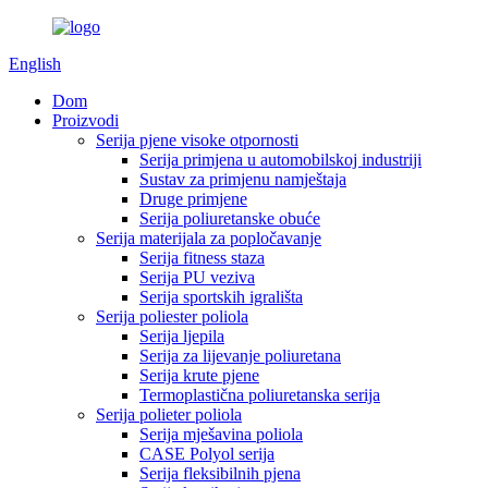
English
Dom
Proizvodi
Serija pjene visoke otpornosti
Serija primjena u automobilskoj industriji
Sustav za primjenu namještaja
Druge primjene
Serija poliuretanske obuće
Serija materijala za popločavanje
Serija fitness staza
Serija PU veziva
Serija sportskih igrališta
Serija poliester poliola
Serija ljepila
Serija za lijevanje poliuretana
Serija krute pjene
Termoplastična poliuretanska serija
Serija polieter poliola
Serija mješavina poliola
CASE Polyol serija
Serija fleksibilnih pjena