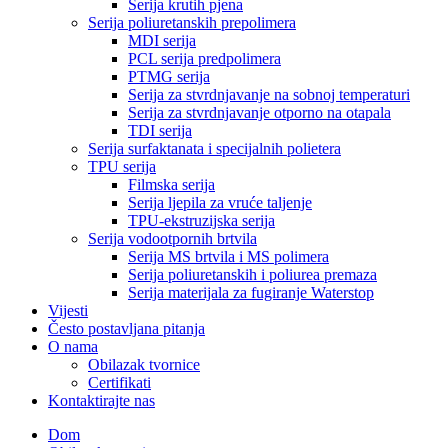
Serija krutih pjena
Serija poliuretanskih prepolimera
MDI serija
PCL serija predpolimera
PTMG serija
Serija za stvrdnjavanje na sobnoj temperaturi
Serija za stvrdnjavanje otporno na otapala
TDI serija
Serija surfaktanata i specijalnih polietera
TPU serija
Filmska serija
Serija ljepila za vruće taljenje
TPU-ekstruzijska serija
Serija vodootpornih brtvila
Serija MS brtvila i MS polimera
Serija poliuretanskih i poliurea premaza
Serija materijala za fugiranje Waterstop
Vijesti
Često postavljana pitanja
O nama
Obilazak tvornice
Certifikati
Kontaktirajte nas
Dom