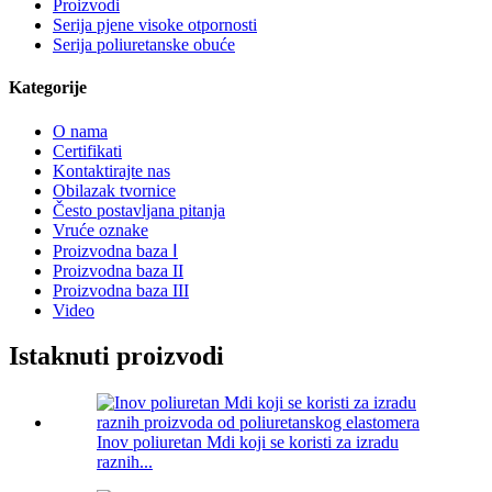
Proizvodi
Serija pjene visoke otpornosti
Serija poliuretanske obuće
Kategorije
O nama
Certifikati
Kontaktirajte nas
Obilazak tvornice
Često postavljana pitanja
Vruće oznake
Proizvodna baza Ⅰ
Proizvodna baza II
Proizvodna baza III
Video
Istaknuti proizvodi
Inov poliuretan Mdi koji se koristi za izradu
raznih...