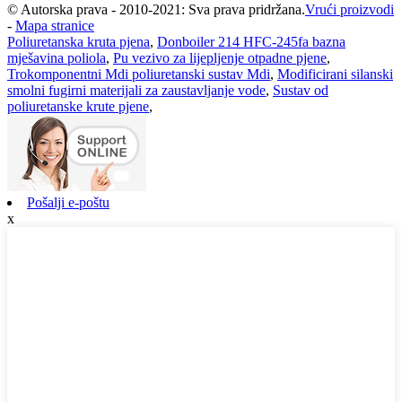
© Autorska prava - 2010-2021: Sva prava pridržana.
Vrući proizvodi
-
Mapa stranice
Poliuretanska kruta pjena
,
Donboiler 214 HFC-245fa bazna
mješavina poliola
,
Pu vezivo za lijepljenje otpadne pjene
,
Trokomponentni Mdi poliuretanski sustav Mdi
,
Modificirani silanski
smolni fugirni materijali za zaustavljanje vode
,
Sustav od
poliuretanske krute pjene
,
Pošalji e-poštu
x