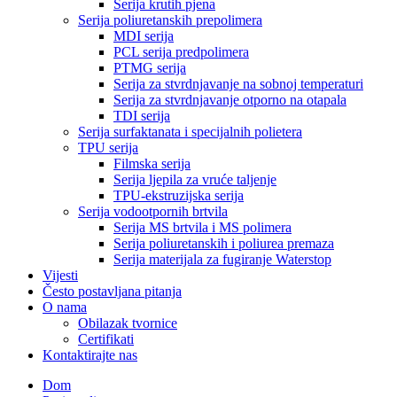
Serija krutih pjena
Serija poliuretanskih prepolimera
MDI serija
PCL serija predpolimera
PTMG serija
Serija za stvrdnjavanje na sobnoj temperaturi
Serija za stvrdnjavanje otporno na otapala
TDI serija
Serija surfaktanata i specijalnih polietera
TPU serija
Filmska serija
Serija ljepila za vruće taljenje
TPU-ekstruzijska serija
Serija vodootpornih brtvila
Serija MS brtvila i MS polimera
Serija poliuretanskih i poliurea premaza
Serija materijala za fugiranje Waterstop
Vijesti
Često postavljana pitanja
O nama
Obilazak tvornice
Certifikati
Kontaktirajte nas
Dom