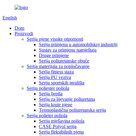
English
Dom
Proizvodi
Serija pjene visoke otpornosti
Serija primjena u automobilskoj industriji
Sustav za primjenu namještaja
Druge primjene
Serija poliuretanske obuće
Serija materijala za popločavanje
Serija fitness staza
Serija PU veziva
Serija sportskih igrališta
Serija poliester poliola
Serija ljepila
Serija za lijevanje poliuretana
Serija krute pjene
Termoplastična poliuretanska serija
Serija polieter poliola
Serija mješavina poliola
CASE Polyol serija
Serija fleksibilnih pjena