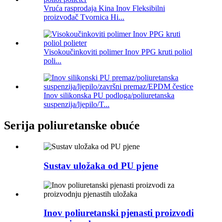
Vruća rasprodaja Kina Inov Fleksibilni
proizvođač Tvornica Hi...
Visokoučinkoviti polimer Inov PPG kruti poliol
poli...
Inov silikonska PU podloga/poliuretanska
suspenzija/ljepilo/T...
Serija poliuretanske obuće
Sustav uložaka od PU pjene
Inov poliuretanski pjenasti proizvodi