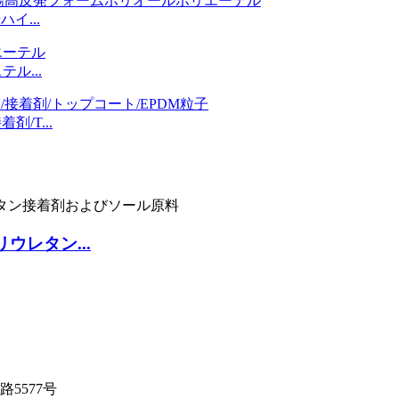
イ...
ル...
剤/T...
ウレタン...
5577号