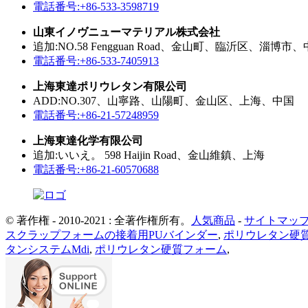
電話番号:+86-533-3598719
山東イノヴニューマテリアル株式会社
追加:NO.58 Fengguan Road、金山町、臨沂区、淄博市
電話番号:+86-533-7405913
上海東達ポリウレタン有限公司
ADD:NO.307、山寧路、山陽町、金山区、上海、中国
電話番号:+86-21-57248959
上海東達化学有限公司
追加:いいえ。 598 Haijin Road、金山維鎮、上海
電話番号:+86-21-60570688
© 著作権 - 2010-2021 : 全著作権所有。
人気商品
-
サイトマッ
スクラップフォームの接着用PUバインダー
,
ポリウレタン硬
タンシステムMdi
,
ポリウレタン硬質フォーム
,