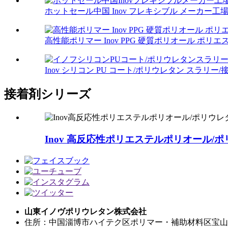
ホットセール中国 Inov フレキシブル メーカー工場ハ
高性能ポリマー Inov PPG 硬質ポリオール ポリエステ
Inov シリコン PU コート/ポリウレタン スラリー/接着
接着剤シリーズ
Inov 高反応性ポリエステルポリオール/ポリ
山東イノヴポリウレタン株式会社
住所：中国淄博市ハイテク区ポリマー・補助材料区宝山路