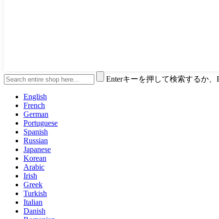
Enterキーを押して検索するか
English
French
German
Portuguese
Spanish
Russian
Japanese
Korean
Arabic
Irish
Greek
Turkish
Italian
Danish