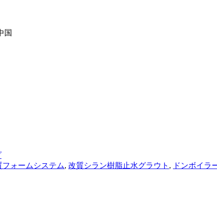
、中国
プ
質フォームシステム
,
改質シラン樹脂止水グラウト
,
ドンボイラー 