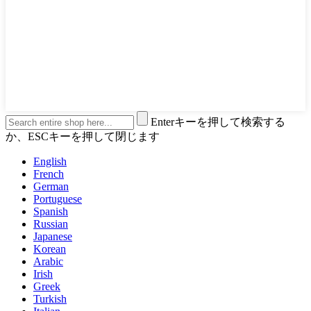
Enterキーを押して検索する
か、ESCキーを押して閉じます
English
French
German
Portuguese
Spanish
Russian
Japanese
Korean
Arabic
Irish
Greek
Turkish