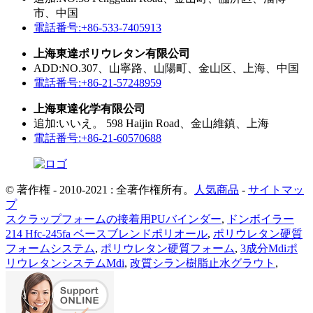
市、中国
電話番号:+86-533-7405913
上海東達ポリウレタン有限公司
ADD:NO.307、山寧路、山陽町、金山区、上海、中国
電話番号:+86-21-57248959
上海東達化学有限公司
追加:いいえ。 598 Haijin Road、金山維鎮、上海
電話番号:+86-21-60570688
© 著作権 - 2010-2021 : 全著作権所有。
人気商品
-
サイトマッ
プ
スクラップフォームの接着用PUバインダー
,
ドンボイラー
214 Hfc-245fa ベースブレンドポリオール
,
ポリウレタン硬質
フォームシステム
,
ポリウレタン硬質フォーム
,
3成分Mdiポ
リウレタンシステムMdi
,
改質シラン樹脂止水グラウト
,