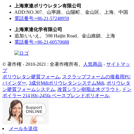
上海東達ポリウレタン有限公司
ADD:NO.307、山寧路、山陽町、金山区、上海、中国
電話番号:+86-21-57248959
上海東達化学有限公司
追加:いいえ。 598 Haijin Road、金山維鎮、上海
電話番号:+86-21-60570688
© 著作権 - 2010-2021 : 全著作権所有。
人気商品
-
サイトマッ
プ
ポリウレタン硬質フォーム
,
スクラップフォームの接着用PU
バインダー
,
3成分MdiポリウレタンシステムMdi
,
ポリウレタ
ン硬質フォームシステム
,
改質シラン樹脂止水グラウト
,
ドン
ボイラー 214 Hfc-245fa ベースブレンドポリオール
,
メールを送信