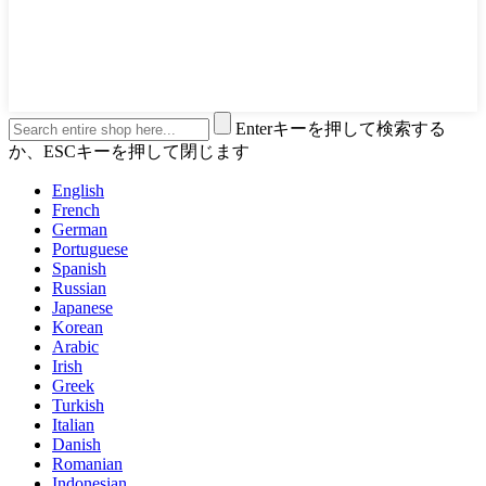
Enterキーを押して検索する
か、ESCキーを押して閉じます
English
French
German
Portuguese
Spanish
Russian
Japanese
Korean
Arabic
Irish
Greek
Turkish
Italian
Danish
Romanian
Indonesian