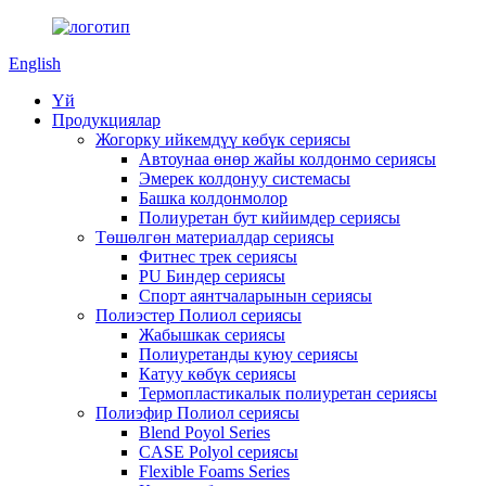
English
Үй
Продукциялар
Жогорку ийкемдүү көбүк сериясы
Автоунаа өнөр жайы колдонмо сериясы
Эмерек колдонуу системасы
Башка колдонмолор
Полиуретан бут кийимдер сериясы
Төшөлгөн материалдар сериясы
Фитнес трек сериясы
PU Биндер сериясы
Спорт аянтчаларынын сериясы
Полиэстер Полиол сериясы
Жабышкак сериясы
Полиуретанды куюу сериясы
Катуу көбүк сериясы
Термопластикалык полиуретан сериясы
Полиэфир Полиол сериясы
Blend Poyol Series
CASE Polyol сериясы
Flexible Foams Series