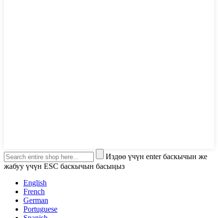
Издөө үчүн enter баскычын же
жабуу үчүн ESC баскычын басыңыз
English
French
German
Portuguese
Spanish