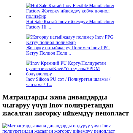
Hot Sale Кытай Inov ийкемдүү Manufacturer
Factory Hi ...
Жогорку натыйжалуу Полимер Inov PPG
Катуу Полиол Поли...
Inov Silicon PU сот / Полиуретан шламы /
чаптама / T...
Матрацтарды жана дивандарды
чыгаруу үчүн Inov полиуретандан
жасалган жогорку ийкемдүү пенопласт