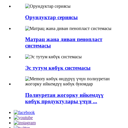
Орундуктар сериясы
Матрац жана диван пенопласт
системасы
Эс тутум көбүк системасы
Полиуретан жогорку ийкемдүү
көбүк продуктулары үчүн ...