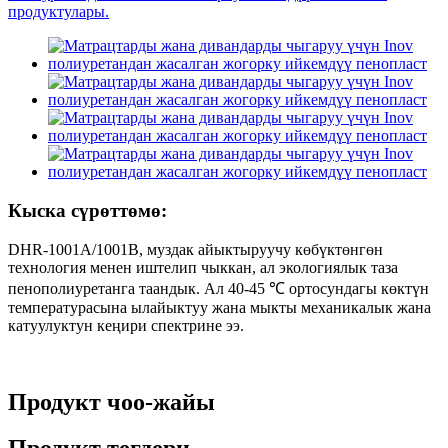
Кыска сүрөттөмө:
DHR-1001A/1001B, муздак айыктыруучу көбүктөнгөн
технология менен иштелип чыккан, ал экологиялык таза
пенополиуретанга таандык. Ал 40-45 ℃ ортосундагы көктүн
температурасына ылайыктуу жана мыкты механикалык жана
катуулуктун кеңири спектрине ээ.
Продукт чоо-жайы