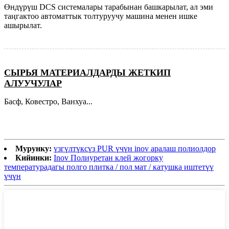
Өндүрүш DCS системалары тарабынан башкарылат, ал эми
таңгактоо автоматтык толтуруучу машина менен ишке
ашырылат.
СЫРЬЯ МАТЕРИАЛДАРДЫ ЖЕТКИП
АЛУУЧУЛАР
Басф, Ковестро, Ванхуа...
Мурунку:
үзгүлтүксүз PUR үчүн inov аралаш полиолдор
Кийинки:
Inov Полиуретан клей жогорку
температурадагы полго плитка / пол мат / катушка иштетүү
үчүн