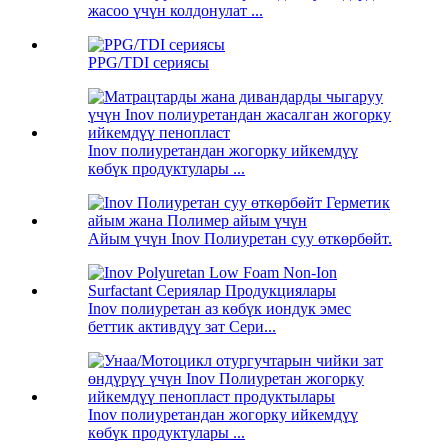
жасоо үчүн колдонулат ...
PPG/TDI сериясы
Inov полиуретандан жогорку ийкемдүү
көбүк продуктулары ...
Айым үчүн Inov Полиуретан суу өткөрбөйт.
Inov полиуретан аз көбүк иондук эмес
беттик активдүү зат Сери...
Inov полиуретандан жогорку ийкемдүү
көбүк продуктулары ...