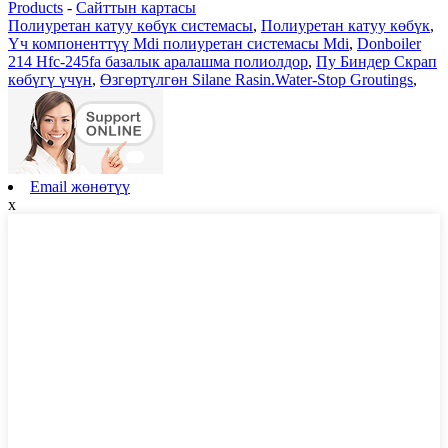
Products
-
Сайттын картасы
Полиуретан катуу көбүк системасы
,
Полиуретан катуу көбүк
,
Үч компоненттүү Mdi полиуретан системасы Mdi
,
Donboiler
214 Hfc-245fa базалык аралашма полиолдор
,
Пу Биндер Скрап
көбүгү үчүн
,
Өзгөртүлгөн Silane Rasin.Water-Stop Groutings
,
Email жөнөтүү
x