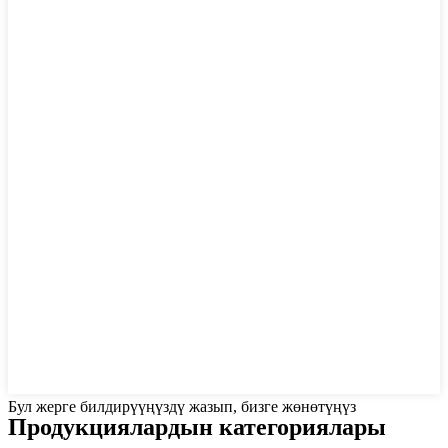
Бул жерге билдирүүңүздү жазып, бизге жөнөтүңүз
Продукциялардын категориялары