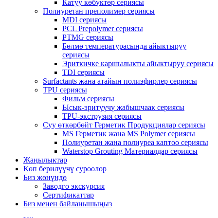
Катуу көбүктөр сериясы
Полиуретан преполимер сериясы
MDI сериясы
PCL Prepolymer сериясы
PTMG сериясы
Бөлмө температурасында айыктыруу
сериясы
Эриткичке каршылыкты айыктыруу сериясы
TDI сериясы
Surfactants жана атайын полиэфирлер сериясы
TPU сериясы
Фильм сериясы
Ысык-эритүүчү жабышчаак сериясы
TPU-экструзия сериясы
Суу өткөрбөйт Герметик Продукциялар сериясы
MS Герметик жана MS Polymer сериясы
Полиуретан жана полиуреа каптоо сериясы
Waterstop Grouting Материалдар сериясы
Жаңылыктар
Көп берилүүчү суроолор
Биз жөнүндө
Заводго экскурсия
Сертификаттар
Биз менен байланышыңыз