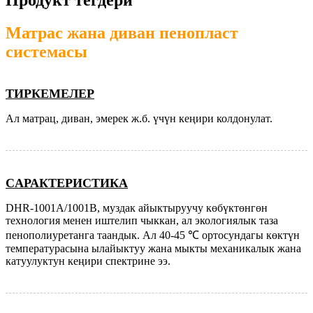
Продукт тегдери
Матрас жана диван пенопласт
системасы
ТИРКЕМЕЛЕР
Ал матрац, диван, эмерек ж.б. үчүн кеңири колдонулат.
C
АРАКТЕРИСТИКА
DHR-1001A/1001B, муздак айыктыруучу көбүктөнгөн
технология менен иштелип чыккан, ал экологиялык таза
пенополиуретанга таандык. Ал 40-45 ℃ ортосундагы көктүн
температурасына ылайыктуу жана мыкты механикалык жана
катуулуктун кеңири спектрине ээ.