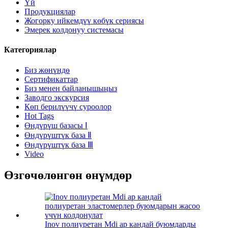
Үй
Продукциялар
Жогорку ийкемдүү көбүк сериясы
Эмерек колдонуу системасы
Категориялар
Биз жөнүндө
Сертификаттар
Биз менен байланышыңыз
Заводго экскурсия
Көп берилүүчү суроолор
Hot Tags
Өндүрүш базасы Ⅰ
Өндүрүштүк база Ⅱ
Өндүрүштүк база Ⅲ
Video
Өзгөчөлөнгөн өнүмдөр
Inov полиуретан Mdi ар кандай буюмдарды