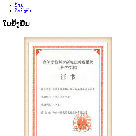
ບ້ານ
ໃບຢັ້ງຢືນ
ໃບຢັ້ງຢືນ