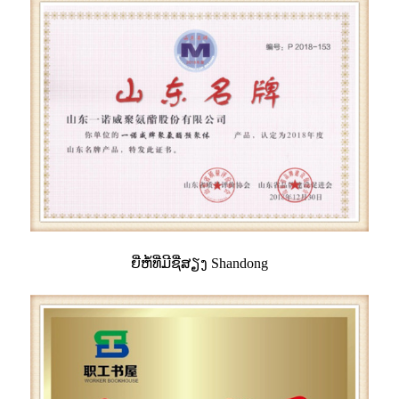
ຍີ່ຫໍ້ທີ່ມີຊື່ສຽງ Shandong