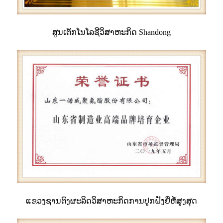
ສູນ​ເຕັກ​ໂນ​ໂລ​ຊີ​ວິ​ສາ​ຫະ​ກິດ Shandong​
ແຂວງ​ຊານ​ຕົງ​ຜະ​ລິດ​ວິ​ສາ​ຫະ​ກິດ​ການ​ປູກ​ຝັງ​ຍີ່​ຫໍ້​ສູງ​ສຸດ​