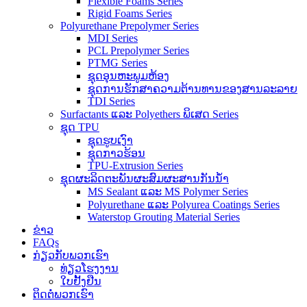
Flexible Foams Series
Rigid Foams Series
Polyurethane Prepolymer Series
MDI Series
PCL Prepolymer Series
PTMG Series
ຊຸດອຸນຫະພູມຫ້ອງ
ຊຸດການຮັກສາຄວາມຕ້ານທານຂອງສານລະລາຍ
TDI Series
Surfactants ແລະ Polyethers ພິເສດ Series
ຊຸດ TPU
ຊຸດຮູບເງົາ
ຊຸດກາວຮ້ອນ
TPU-Extrusion Series
ຊຸດຜະລິດຕະພັນຜະສົມຜະສານກັນນ້ຳ
MS Sealant ແລະ MS Polymer Series
Polyurethane ແລະ Polyurea Coatings Series
Waterstop Grouting Material Series
ຂ່າວ
FAQs
ກ່ຽວກັບພວກເຮົາ
ທ່ຽວໂຮງງານ
ໃບຢັ້ງຢືນ
ຕິດຕໍ່ພວກເຮົາ