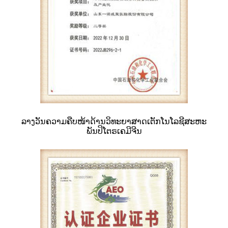
ລາງວັນ​ຄວາມ​ຄືບ​ໜ້າ​ດ້ານ​ວິ​ທະ​ຍາ​ສາດ​ເຕັກ​ໂນ​ໂລ​ຊີ​ສະ​ຫະ​
ພັນ​ປິ​ໂຕ​ຣ​ເຄ​ມີ​ຈີນ