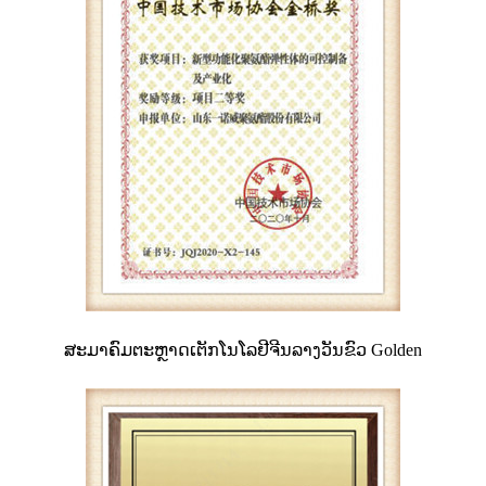
ສະມາຄົມຕະຫຼາດເຕັກໂນໂລຢີຈີນລາງວັນຂົວ Golden