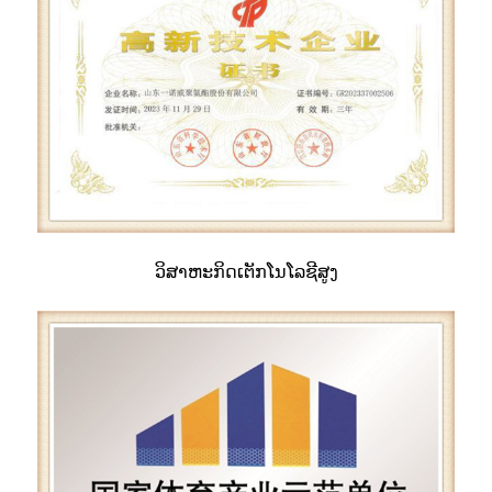
ວິ​ສາ​ຫະ​ກິດ​ເຕັກ​ໂນ​ໂລ​ຊີ​ສູງ​