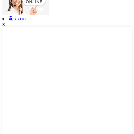
ສົ່ງອີເມວ
x