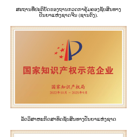
ສະຖານ​ທີ່​ປະ​ຕິ​ບັດ​ຂອງ​ຖານ​ກວດກາ​ຄຸ້ມ​ຄອງ​ຊັບ​ສິນ​ທາງ​
ປັນຍາ​ແຫ່ງ​ຊາດ​ຈີນ (ຊານ​ຕົງ).
ລັດວິສາຫະກິດສາທິດຊັບສິນທາງປັນຍາແຫ່ງຊາດ