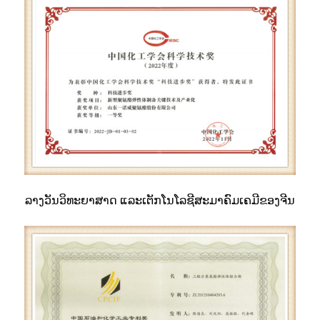
ລາງວັນວິທະຍາສາດ ແລະເຕັກໂນໂລຊີສະມາຄົມເຄມີຂອງຈີນ