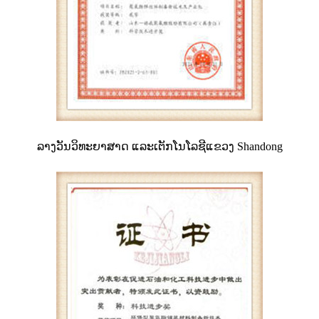
ລາງວັນວິທະຍາສາດ ແລະເຕັກໂນໂລຊີແຂວງ Shandong