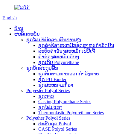
English
ບ້ານ
ຜະລິດຕະພັນ
ຊຸດໂຟມທີ່ມີຄວາມທົນທານສູງ
ຊຸດຄໍາຮ້ອງສະຫມັກອຸດສາຫະກໍາລົດຍົນ
ລະບົບຄໍາຮ້ອງສະຫມັກເຟີນີເຈີ
ຄໍາຮ້ອງສະຫມັກອື່ນໆ
ຊຸດເກີບ Polyurethane
ຊຸດວັດສະດຸປູພື້ນ
ຊຸດຕິດຕາມການອອກກຳລັງກາຍ
ຊຸດ PU Binder
ຊຸດສະຫນາມກິລາ
Polyester Polyol Series
ຊຸດກາວ
Casting Polyurethane Series
ຊຸດໂຟມແຂງ
Thermoplastic Polyurethane Series
Polyether Polyol Series
ປະສົມຊຸດ Polyol
CASE Polyol Series