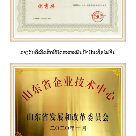
ລາງວັນດີເລີດສິດທິບັດສະຫະພັນນ້ຳມັນເຊື້ອໄຟຈີນ