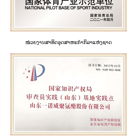
ໜ່ວຍງານສາທິດອຸດສາຫະກຳກິລາແຫ່ງຊາດ