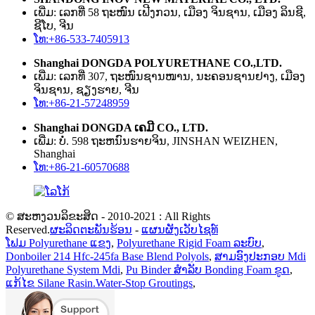
ເພີ່ມ: ເລກທີ່ 58 ຖະໜົນ ເຟີງກວນ, ເມືອງ ຈິນຊານ, ເມືອງ ລິນຊີ,
ຊີໂບ, ຈີນ
ໂທ:+86-533-7405913
Shanghai DONGDA POLYURETHANE CO.,LTD.
ເພີ່ມ: ເລກທີ່ 307, ຖະໜົນຊານໜານ, ນະຄອນຊານຢາງ, ເມືອງ
ຈິນຊານ, ຊຽງຮາຍ, ຈີນ
ໂທ:+86-21-57248959
Shanghai DONGDA ເຄມີ CO., LTD.
ເພີ່ມ: ບໍ່. 598 ຖະ​ຫນົນ​ຮາຍ​ຈິນ​, JINSHAN WEIZHEN​,
Shanghai​
ໂທ:+86-21-60570688
© ສະຫງວນລິຂະສິດ - 2010-2021 : All Rights
Reserved.
ຜະລິດຕະພັນຮ້ອນ
-
ແຜນຜັງເວັບໄຊທ໌
ໂຟມ Polyurethane ແຂງ
,
Polyurethane Rigid Foam ລະບົບ
,
Donboiler 214 Hfc-245fa Base Blend Polyols
,
ສາມອົງປະກອບ Mdi
Polyurethane System Mdi
,
Pu Binder ສໍາລັບ Bonding Foam ຂູດ
,
ແກ້ໄຂ Silane Rasin.Water-Stop Groutings
,