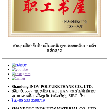
ສະຖານທີ່ສາທິດຮ້ານປື້ມພະນັກງານສະຫະພັນການຄ້າ
ແຫ່ງຊາດ
Shandong INOV POLYURETHANE CO., LTD.
ເພີ່ມ: ບໍ່. 5577, ຖະຫນົນ BAOSHAN, ເຂດໂພລີເມີແລະ
ອຸປະກອນເສີມ, ເມືອງເຕັກໂນໂລຢີສູງ, ZIBO, ຈີນ
ໂທ:+86-533-3598719
SHANDONG INOV NEW MATERIAL CO., LTD.