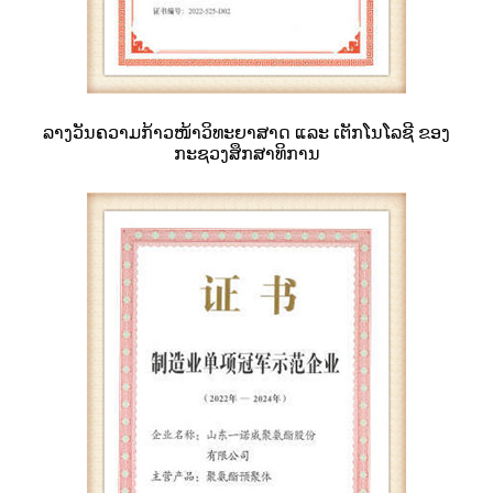
ລາງວັນຄວາມກ້າວໜ້າວິທະຍາສາດ ແລະ ເຕັກໂນໂລຊີ ຂອງ
ກະຊວງສຶກສາທິການ