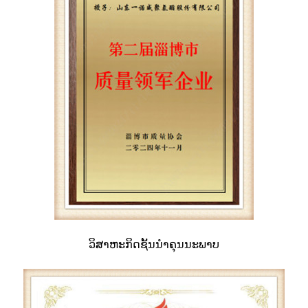
ວິ​ສາ​ຫະ​ກິດ​ຊັ້ນ​ນໍາ​ຄຸນ​ນະ​ພາບ​