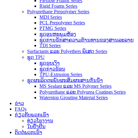
Flexible Foams Series
Rigid Foams Series
Polyurethane Prepolymer Series
MDI Series
PCL Prepolymer Series
PTMG Series
ຊຸດອຸນຫະພູມຫ້ອງ
ຊຸດການຮັກສາຄວາມຕ້ານທານຂອງສານລະລາຍ
TDI Series
Surfactants ແລະ Polyethers ພິເສດ Series
ຊຸດ TPU
ຊຸດຮູບເງົາ
ຊຸດກາວຮ້ອນ
TPU-Extrusion Series
ຊຸດຜະລິດຕະພັນຜະສົມຜະສານກັນນ້ຳ
MS Sealant ແລະ MS Polymer Series
Polyurethane ແລະ Polyurea Coatings Series
Waterstop Grouting Material Series
ຂ່າວ
FAQs
ກ່ຽວກັບພວກເຮົາ
ທ່ຽວໂຮງງານ
ໃບຢັ້ງຢືນ
ຕິດຕໍ່ພວກເຮົາ