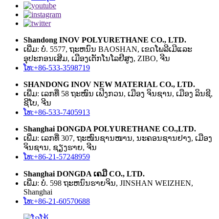
Shandong INOV POLYURETHANE CO., LTD.
ເພີ່ມ: ບໍ່. 5577, ຖະຫນົນ BAOSHAN, ເຂດໂພລີເມີແລະ
ອຸປະກອນເສີມ, ເມືອງເຕັກໂນໂລຢີສູງ, ZIBO, ຈີນ
ໂທ:+86-533-3598719
SHANDONG INOV NEW MATERIAL CO., LTD.
ເພີ່ມ: ເລກທີ່ 58 ຖະໜົນ ເຟີງກວນ, ເມືອງ ຈິນຊານ, ເມືອງ ລິນຊີ,
ຊີໂບ, ຈີນ
ໂທ:+86-533-7405913
Shanghai DONGDA POLYURETHANE CO.,LTD.
ເພີ່ມ: ເລກທີ່ 307, ຖະໜົນຊານໜານ, ນະຄອນຊານຢາງ, ເມືອງ
ຈິນຊານ, ຊຽງຮາຍ, ຈີນ
ໂທ:+86-21-57248959
Shanghai DONGDA ເຄມີ CO., LTD.
ເພີ່ມ: ບໍ່. 598 ຖະ​ຫນົນ​ຮາຍ​ຈິນ​, JINSHAN WEIZHEN​,
Shanghai​
ໂທ:+86-21-60570688