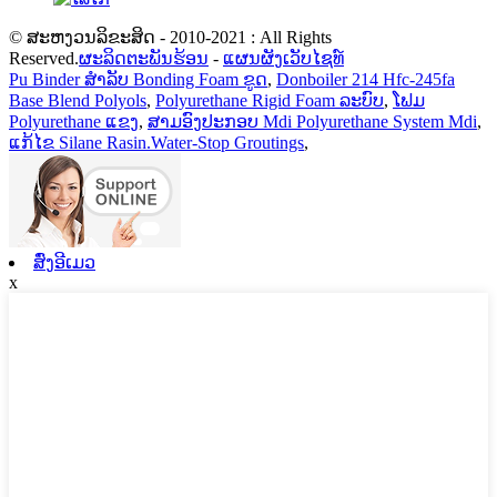
© ສະຫງວນລິຂະສິດ - 2010-2021 : All Rights
Reserved.
ຜະລິດຕະພັນຮ້ອນ
-
ແຜນຜັງເວັບໄຊທ໌
Pu Binder ສໍາລັບ Bonding Foam ຂູດ
,
Donboiler 214 Hfc-245fa
Base Blend Polyols
,
Polyurethane Rigid Foam ລະບົບ
,
ໂຟມ
Polyurethane ແຂງ
,
ສາມອົງປະກອບ Mdi Polyurethane System Mdi
,
ແກ້ໄຂ Silane Rasin.Water-Stop Groutings
,
ສົ່ງອີເມວ
x