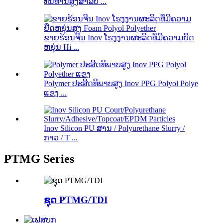
ທົນທານສູງສໍາລັບ ...
ຂາຍຮ້ອນຈີນ Inov ໂຮງງານຜະລິດທີ່ມີຄວາມຍືດ
ຫຍຸ່ນ Hi ...
Polymer ປະສິດທິພາບສູງ Inov PPG Polyol Polye
ແຂງ ...
Inov Silicon PU ສານ / Polyurethane Slurry /
ກາວ / T ...
PTMG Series
ຊຸດ PTMG/TDI