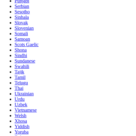
Punjabi
Serbian
Sesotho
Sinhala
Slovak
Slovenian
Somali
Samoan
Scots Gaelic
Shona
Sindhi
Sundanese
Swahili
Tajik
Tamil
Telugu
Thai
Ukrainian
Urdu
Uzbek
Vietnamese
Welsh
Xhosa
Yiddish
Yoruba