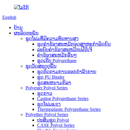
English
ບ້ານ
ຜະລິດຕະພັນ
ຊຸດໂຟມທີ່ມີຄວາມທົນທານສູງ
ຊຸດຄໍາຮ້ອງສະຫມັກອຸດສາຫະກໍາລົດຍົນ
ລະບົບຄໍາຮ້ອງສະຫມັກເຟີນີເຈີ
ຄໍາຮ້ອງສະຫມັກອື່ນໆ
ຊຸດເກີບ Polyurethane
ຊຸດວັດສະດຸປູພື້ນ
ຊຸດຕິດຕາມການອອກກຳລັງກາຍ
ຊຸດ PU Binder
ຊຸດສະຫນາມກິລາ
Polyester Polyol Series
ຊຸດກາວ
Casting Polyurethane Series
ຊຸດໂຟມແຂງ
Thermoplastic Polyurethane Series
Polyether Polyol Series
ປະສົມຊຸດ Polyol
CASE Polyol Series