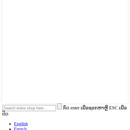
ກົດ enter ເພື່ອຊອກຫາຫຼື ESC ເພື່ອ
ປິດ
English
French