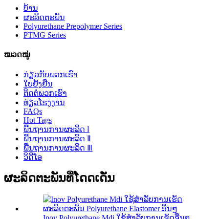
ບ້ານ
ຜະລິດຕະພັນ
Polyurethane Prepolymer Series
PTMG Series
ໝວດໝູ່
ກ່ຽວກັບພວກເຮົາ
ໃບຢັ້ງຢືນ
ຕິດຕໍ່ພວກເຮົາ
ທ່ຽວໂຮງງານ
FAQs
Hot Tags
ພື້ນຖານການຜະລິດ Ⅰ
ພື້ນຖານການຜະລິດ Ⅱ
ພື້ນຖານການຜະລິດ Ⅲ
ວິດີໂອ
ຜະລິດຕະພັນທີ່ໂດດເດັ່ນ
Inov Polyurethane Mdi ໃຊ້ສໍາລັບການເຮັດອື່ນໆ