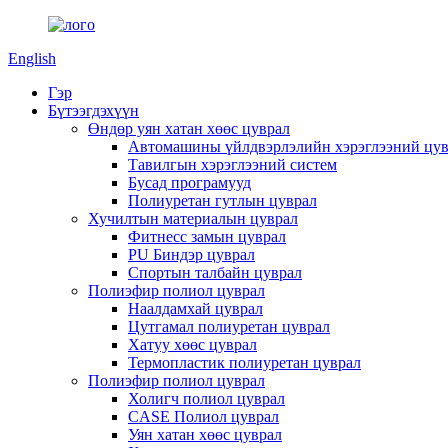
English
Гэр
Бүтээгдэхүүн
Өндөр уян хатан хөөс цуврал
Автомашины үйлдвэрлэлийн хэрэглээний цув
Тавилгын хэрэглээний систем
Бусад програмууд
Полиуретан гутлын цуврал
Хучилтын материалын цуврал
Фитнесс замын цуврал
PU Биндэр цуврал
Спортын талбайн цуврал
Полиэфир полиол цуврал
Наалдамхай цуврал
Цутгамал полиуретан цуврал
Хатуу хөөс цуврал
Термопластик полиуретан цуврал
Полиэфир полиол цуврал
Холигч полиол цуврал
CASE Полиол цуврал
Уян хатан хөөс цуврал