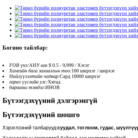
Богино тайлбар:
FOB үнэ:
АНУ-ын $ 0.5 - 9,999 / Хэсэг
Хамгийн бага захиалгын тоо:
100 ширхэг / ширхэг
Нийлүүлэлтийн чадвар:
Сард 10000 ширхэг
гарал үүслийн улс:
Хятад
барааны тэмдэг:
ИНОВ
Бүтээгдэхүүний дэлгэрэнгүй
Бүтээгдэхүүний шошго
Хэрэглээний талбарууд:
суудал, тоглоом, гудас, шүүлтүү