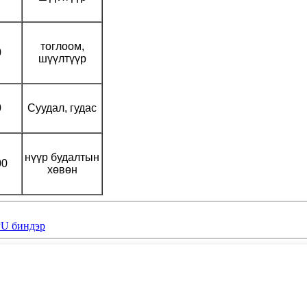
тоглоом,
0
шүүлтүүр
0
Суудал, гудас
нүүр будалтын
00
хөвөн
PU биндэр