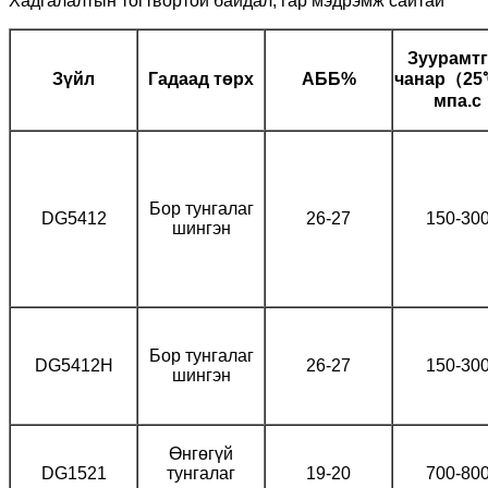
Хадгалалтын тогтвортой байдал, гар мэдрэмж сайтай
Зуурамтг
Зүйл
Гадаад төрх
АББ%
чанар（25
мпа.с
Бор тунгалаг
DG5412
26-27
150-30
шингэн
Бор тунгалаг
DG5412H
26-27
150-30
шингэн
Өнгөгүй
DG1521
тунгалаг
19-20
700-80