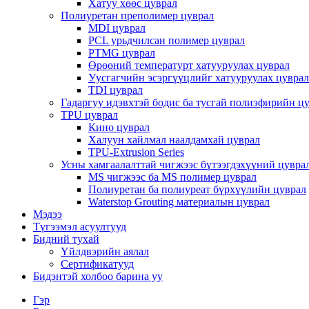
Хатуу хөөс цуврал
Полиуретан преполимер цуврал
MDI цуврал
PCL урьдчилсан полимер цуврал
PTMG цуврал
Өрөөний температурт хатууруулах цуврал
Уусгагчийн эсэргүүцлийг хатууруулах цуврал
TDI цуврал
Гадаргуу идэвхтэй бодис ба тусгай полиэфирийн ц
TPU цуврал
Кино цуврал
Халуун хайлмал наалдамхай цуврал
TPU-Extrusion Series
Усны хамгаалалттай чигжээс бүтээгдэхүүний цувра
MS чигжээс ба MS полимер цуврал
Полиуретан ба полиуреат бүрхүүлийн цуврал
Waterstop Grouting материалын цуврал
Мэдээ
Түгээмэл асуултууд
Бидний тухай
Үйлдвэрийн аялал
Сертификатууд
Бидэнтэй холбоо барина уу
Гэр