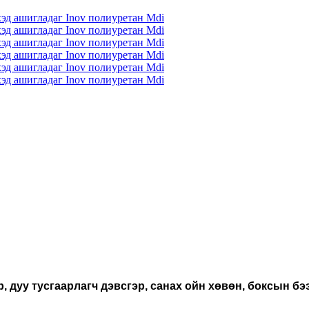
р, дуу тусгаарлагч дэвсгэр, санах ойн хөвөн, боксын б