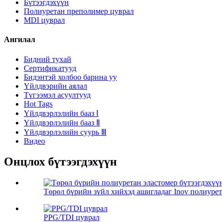
Бүтээгдэхүүн
Полиуретан преполимер цуврал
MDI цуврал
Ангилал
Бидний тухай
Сертификатууд
Бидэнтэй холбоо барина уу
Үйлдвэрийн аялал
Түгээмэл асуултууд
Hot Tags
Үйлдвэрлэлийн бааз Ⅰ
Үйлдвэрлэлийн бааз Ⅱ
Үйлдвэрлэлийн суурь Ⅲ
Видео
Онцлох бүтээгдэхүүн
Төрөл бүрийн зүйл хийхэд ашигладаг Inov полиурета
PPG/TDI цуврал