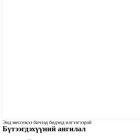
Энд мессежээ бичээд бидэнд илгээгээрэй
Бүтээгдэхүүний ангилал