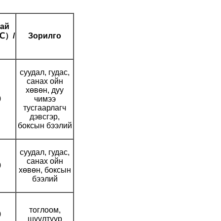
ай
℃）/
Зорилго
суудал, гудас,
санах ойн
хөвөн, дуу
0
чимээ
тусгаарлагч
дэвсгэр,
боксын бээлий
суудал, гудас,
санах ойн
0
хөвөн, боксын
бээлий
тоглоом,
0
шүүлтүүр