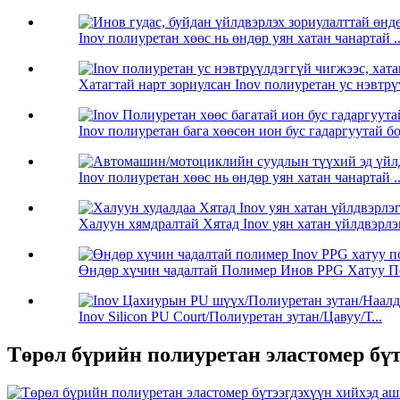
Inov полиуретан хөөс нь өндөр уян хатан чанартай ..
Хатагтай нарт зориулсан Inov полиуретан ус нэвтрү
Inov полиуретан бага хөөсөн ион бус гадаргуутай б
Inov полиуретан хөөс нь өндөр уян хатан чанартай ..
Халуун хямдралтай Хятад Inov уян хатан үйлдвэрлэг
Өндөр хүчин чадалтай Полимер Инов PPG Хатуу По
Inov Silicon PU Court/Полиуретан зутан/Цавуу/Т...
Төрөл бүрийн полиуретан эластомер бүт