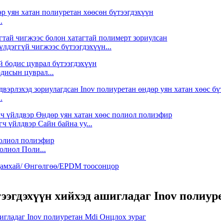
.
үлдэггүй чигжээс бүтээгдэхүүн...
одисын цуврал...
.
ч үйлдвэр Сайн байна уу...
лиол Поли...
ээгдэхүүн хийхэд ашигладаг Inov полиур