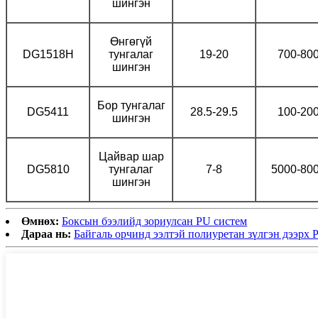
шингэн
Өнгөгүй
DG1518H
тунгалаг
19-20
700-80
шингэн
Бор тунгалаг
DG5411
28.5-29.5
100-20
шингэн
Цайвар шар
DG5810
тунгалаг
7-8
5000-80
шингэн
Өмнөх:
Боксын бээлийд зориулсан PU систем
Дараа нь:
Байгаль орчинд ээлтэй полиуретан зүлгэн дээрх 