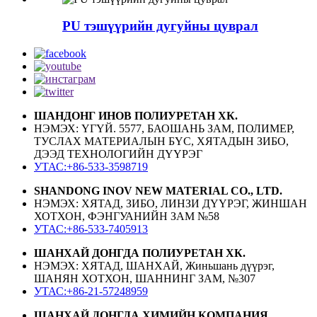
PU тэшүүрийн дугуйны цуврал
ШАНДОНГ ИНОВ ПОЛИУРЕТАН ХК.
НЭМЭХ: ҮГҮЙ. 5577, БАОШАНЬ ЗАМ, ПОЛИМЕР,
ТУСЛАХ МАТЕРИАЛЫН БҮС, ХЯТАДЫН ЗИБО,
ДЭЭД ТЕХНОЛОГИЙН ДҮҮРЭГ
УТАС:+86-533-3598719
SHANDONG INOV NEW MATERIAL CO., LTD.
НЭМЭХ: ХЯТАД, ЗИБО, ЛИНЗИ ДҮҮРЭГ, ЖИНШАН
ХОТХОН, ФЭНГУАНИЙН ЗАМ №58
УТАС:+86-533-7405913
ШАНХАЙ ДОНГДА ПОЛИУРЕТАН ХК.
НЭМЭХ: ХЯТАД, ШАНХАЙ, Жиньшань дүүрэг,
ШАНЯН ХОТХОН, ШАННИНГ ЗАМ, №307
УТАС:+86-21-57248959
ШАНХАЙ ДОНГДА ХИМИЙН КОМПАНИЯ.