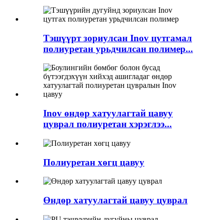
Тэшүүрт зориулсан Inov цутгамал
полиуретан урьдчилсан полимер...
Inov өндөр хатуулагтай цавуу
цуврал полиуретан хэрэглээ...
Полиуретан хөгц цавуу
Өндөр хатуулагтай цавуу цуврал