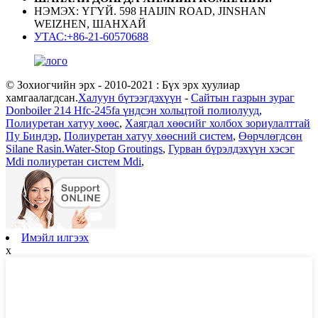
НЭМЭХ: ҮГҮЙ. 598 HAIJIN ROAD, JINSHAN
WEIZHEN, ШАНХАЙ
УТАС:+86-21-60570688
© Зохиогчийн эрх - 2010-2021 : Бүх эрх хуулиар
хамгаалагдсан.
Халуун бүтээгдэхүүн
-
Сайтын газрын зураг
Donboiler 214 Hfc-245fa үндсэн хольцтой полиолууд
,
Полиуретан хатуу хөөс
,
Хаягдал хөөсийг холбох зориулалттай
Пу Биндэр
,
Полиуретан хатуу хөөсний систем
,
Өөрчлөгдсөн
Silane Rasin.Water-Stop Groutings
,
Гурван бүрэлдэхүүн хэсэг
Mdi полиуретан систем Mdi
,
Имэйл илгээх
x