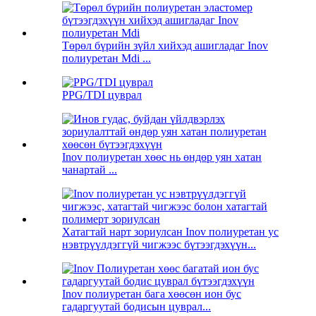
Төрөл бүрийн зүйл хийхэд ашигладаг Inov
полиуретан Mdi ...
PPG/TDI цуврал
Inov полиуретан хөөс нь өндөр уян хатан
чанартай ...
Хатагтай нарт зориулсан Inov полиуретан ус
нэвтрүүлдэггүй чигжээс бүтээгдэхүүн...
Inov полиуретан бага хөөсөн ион бус
гадаргуутай бодисын цуврал...