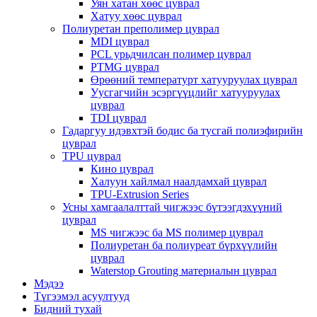
Уян хатан хөөс цуврал
Хатуу хөөс цуврал
Полиуретан преполимер цуврал
MDI цуврал
PCL урьдчилсан полимер цуврал
PTMG цуврал
Өрөөний температурт хатууруулах цуврал
Уусгагчийн эсэргүүцлийг хатууруулах
цуврал
TDI цуврал
Гадаргуу идэвхтэй бодис ба тусгай полиэфирийн
цуврал
TPU цуврал
Кино цуврал
Халуун хайлмал наалдамхай цуврал
TPU-Extrusion Series
Усны хамгаалалттай чигжээс бүтээгдэхүүний
цуврал
MS чигжээс ба MS полимер цуврал
Полиуретан ба полиуреат бүрхүүлийн
цуврал
Waterstop Grouting материалын цуврал
Мэдээ
Түгээмэл асуултууд
Бидний тухай