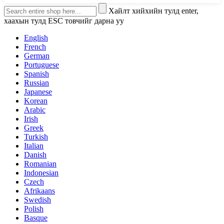
Хайлт хийхийн тулд enter,
хаахын тулд ESC товчийг дарна уу
English
French
German
Portuguese
Spanish
Russian
Japanese
Korean
Arabic
Irish
Greek
Turkish
Italian
Danish
Romanian
Indonesian
Czech
Afrikaans
Swedish
Polish
Basque