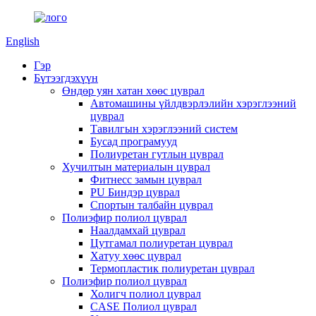
English
Гэр
Бүтээгдэхүүн
Өндөр уян хатан хөөс цуврал
Автомашины үйлдвэрлэлийн хэрэглээний
цуврал
Тавилгын хэрэглээний систем
Бусад програмууд
Полиуретан гутлын цуврал
Хучилтын материалын цуврал
Фитнесс замын цуврал
PU Биндэр цуврал
Спортын талбайн цуврал
Полиэфир полиол цуврал
Наалдамхай цуврал
Цутгамал полиуретан цуврал
Хатуу хөөс цуврал
Термопластик полиуретан цуврал
Полиэфир полиол цуврал
Холигч полиол цуврал
CASE Полиол цуврал