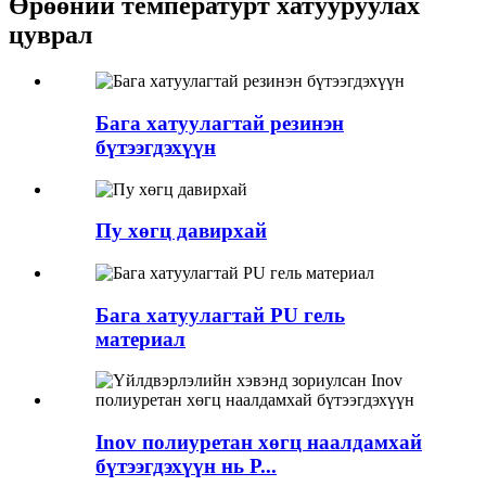
Өрөөний температурт хатууруулах
цуврал
Бага хатуулагтай резинэн
бүтээгдэхүүн
Пу хөгц давирхай
Бага хатуулагтай PU гель
материал
Inov полиуретан хөгц наалдамхай
бүтээгдэхүүн нь P...