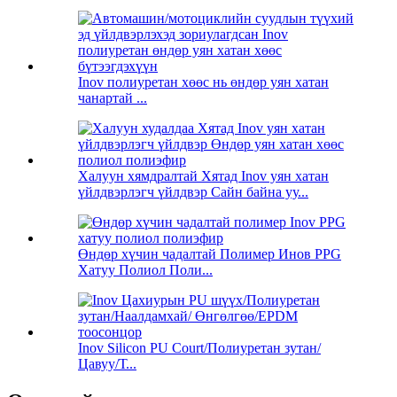
Inov полиуретан хөөс нь өндөр уян хатан
чанартай ...
Халуун хямдралтай Хятад Inov уян хатан
үйлдвэрлэгч үйлдвэр Сайн байна уу...
Өндөр хүчин чадалтай Полимер Инов PPG
Хатуу Полиол Поли...
Inov Silicon PU Court/Полиуретан зутан/
Цавуу/Т...