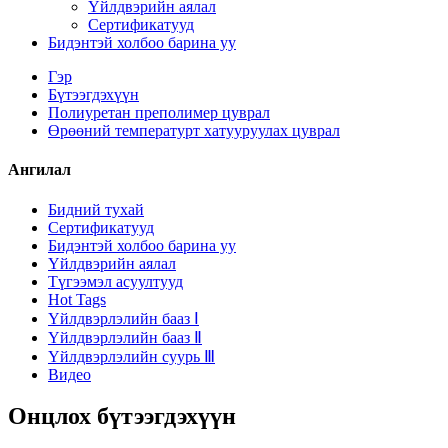
Үйлдвэрийн аялал
Сертификатууд
Бидэнтэй холбоо барина уу
Гэр
Бүтээгдэхүүн
Полиуретан преполимер цуврал
Өрөөний температурт хатууруулах цуврал
Ангилал
Бидний тухай
Сертификатууд
Бидэнтэй холбоо барина уу
Үйлдвэрийн аялал
Түгээмэл асуултууд
Hot Tags
Үйлдвэрлэлийн бааз Ⅰ
Үйлдвэрлэлийн бааз Ⅱ
Үйлдвэрлэлийн суурь Ⅲ
Видео
Онцлох бүтээгдэхүүн