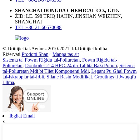
SHANGHAI DONGDA CHEMICAL CO., LTD.
ŻID: LE. 598 TRIQ HAIJIN, JINSHAN WEIZHEN,
SHANGHAI
TEL:+86-21-60570688
© Drittijiet tal-Awtur - 2010-2021: Id-Drittijiet kollha
Riżervati.
Prodotti Sħan
-
Mappa tas-sit
Sistema ta' Fowm Riġidu tal-Poliuretan
,
Fowm Riġidu tal-
Poliuretan
,
Donboiler 214 HFC-245fa Taħlita Bażi Polioli
,
Sistema
tal-Poliuretan Mdi bi Tliet Komponenti Mdi
,
Legant Pu Għal Fowm
tal-Iskrappjar tal-Irbit
,
Silane Rasin Modifikat. Groutings li Jwaqqfu
l-Ilma
,
Ibgħat Email
x