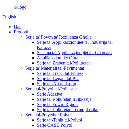
English
Dar
Prodotti
Serje ta' Fowm ta' Reżiljenza Għolja
Serje ta' Applikazzjonijiet tal-Industrija tal-
Karozzi
Sistema ta' Applikazzjonijiet tal-Għamara
Applikazzjonijiet Oħra
Serje ta' Żraben tal-Poliuretan
Serje ta' Materjali tal-Pavimentar
Serje ta' Traċċi tal-Fitness
Serje tal-Legant tal-PU
Serje tal-Art tal-Isport
Serje tal-Polyol tal-Polijester
Serje Adeżiva
Serje tal-Poliuretan li Jikkastja
Serje ta' Fowm Riġidu
Serje tal-Poliuretan Termoplastiku
Serje tal-Polyether Polyol
Serje tat-Taħlit tal-Polyol
Serje CASE Polyol