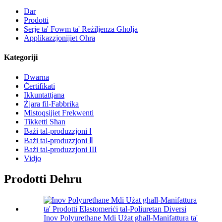
Dar
Prodotti
Serje ta' Fowm ta' Reżiljenza Għolja
Applikazzjonijiet Oħra
Kategoriji
Dwarna
Ċertifikati
Ikkuntattjana
Żjara fil-Fabbrika
Mistoqsijiet Frekwenti
Tikketti Sħan
Bażi tal-produzzjoni Ⅰ
Bażi tal-produzzjoni Ⅱ
Bażi tal-produzzjoni III
Vidjo
Prodotti Dehru
Inov Polyurethane Mdi Użat għall-Manifattura ta'