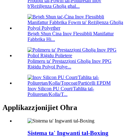
Prodotti tal-Fowm tal-Poliuretan Inov
b'Reżiljenza Għolja għal...
Bejgħ Sħun Ċina Inov Flessibbli Manifattur
Fabbrika Hi...
Polimeru ta' Prestazzjoni Għolja Inov PPG
Riġidu Polyol Polye...
Inov Silicon PU Court/Taħlita tal-
Poliuretan/Kolla/T...
Applikazzjonijiet Oħra
Sistema ta' Ingwanti tal-Boxing