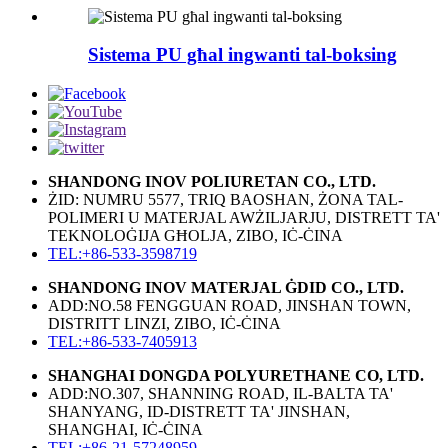
Sistema PU għal ingwanti tal-boksing
SHANDONG INOV POLIURETAN CO., LTD.
ŻID: NUMRU 5577, TRIQ BAOSHAN, ŻONA TAL-
POLIMERI U MATERJAL AWŻILJARJU, DISTRETT TA'
TEKNOLOĠIJA GĦOLJA, ZIBO, IĊ-ĊINA
TEL:+86-533-3598719
SHANDONG INOV MATERJAL ĠDID CO., LTD.
ADD:NO.58 FENGGUAN ROAD, JINSHAN TOWN,
DISTRITT LINZI, ZIBO, IĊ-ĊINA
TEL:+86-533-7405913
SHANGHAI DONGDA POLYURETHANE CO, LTD.
ADD:NO.307, SHANNING ROAD, IL-BALTA TA'
SHANYANG, ID-DISTRETT TA' JINSHAN,
SHANGHAI, IĊ-ĊINA
TEL:+86-21-57248959