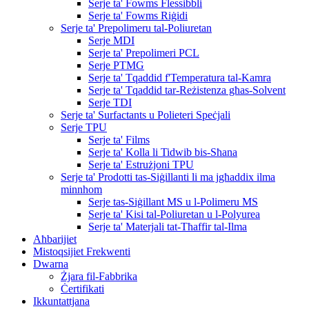
Serje ta' Fowms Flessibbli
Serje ta' Fowms Riġidi
Serje ta' Prepolimeru tal-Poliuretan
Serje MDI
Serje ta' Prepolimeri PCL
Serje PTMG
Serje ta' Tqaddid f'Temperatura tal-Kamra
Serje ta' Tqaddid tar-Reżistenza għas-Solvent
Serje TDI
Serje ta' Surfactants u Polieteri Speċjali
Serje TPU
Serje ta' Films
Serje ta' Kolla li Tidwib bis-Sħana
Serje ta' Estrużjoni TPU
Serje ta' Prodotti tas-Siġillanti li ma jgħaddix ilma
minnhom
Serje tas-Siġillant MS u l-Polimeru MS
Serje ta' Kisi tal-Poliuretan u l-Polyurea
Serje ta' Materjali tat-Tħaffir tal-Ilma
Aħbarijiet
Mistoqsijiet Frekwenti
Dwarna
Żjara fil-Fabbrika
Ċertifikati
Ikkuntattjana