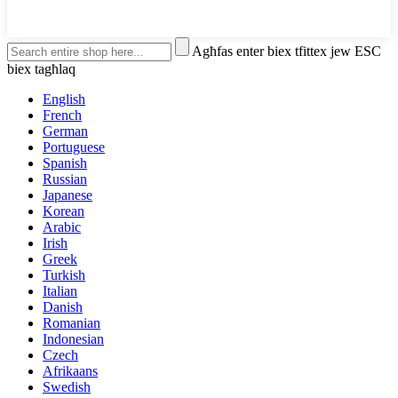
Agħfas enter biex tfittex jew ESC
biex tagħlaq
English
French
German
Portuguese
Spanish
Russian
Japanese
Korean
Arabic
Irish
Greek
Turkish
Italian
Danish
Romanian
Indonesian
Czech
Afrikaans
Swedish