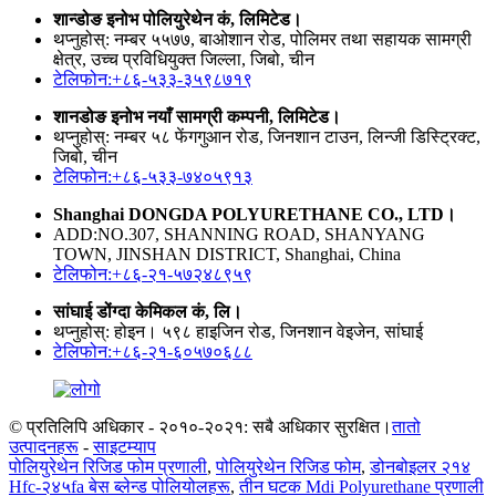
शान्डोङ इनोभ पोलियुरेथेन कं, लिमिटेड।
थप्नुहोस्: नम्बर ५५७७, बाओशान रोड, पोलिमर तथा सहायक सामग्री
क्षेत्र, उच्च प्रविधियुक्त जिल्ला, जिबो, चीन
टेलिफोन:+८६-५३३-३५९८७१९
शानडोङ इनोभ नयाँ सामग्री कम्पनी, लिमिटेड।
थप्नुहोस्: नम्बर ५८ फेंगगुआन रोड, जिनशान टाउन, लिन्जी डिस्ट्रिक्ट,
जिबो, चीन
टेलिफोन:+८६-५३३-७४०५९१३
Shanghai DONGDA POLYURETHANE CO., LTD।
ADD:NO.307, SHANNING ROAD, SHANYANG
TOWN, JINSHAN DISTRICT, Shanghai, China
टेलिफोन:+८६-२१-५७२४८९५९
सांघाई डोंग्दा केमिकल कं, लि।
थप्नुहोस्: होइन। ५९८ हाइजिन रोड, जिनशान वेइजेन, सांघाई
टेलिफोन:+८६-२१-६०५७०६८८
© प्रतिलिपि अधिकार - २०१०-२०२१: सबै अधिकार सुरक्षित।
तातो
उत्पादनहरू
-
साइटम्याप
पोलियुरेथेन रिजिड फोम प्रणाली
,
पोलियुरेथेन रिजिड फोम
,
डोनबोइलर २१४
Hfc-२४५fa बेस ब्लेन्ड पोलियोलहरू
,
तीन घटक Mdi Polyurethane प्रणाली