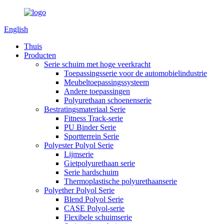
English
Thuis
Producten
Serie schuim met hoge veerkracht
Toepassingsserie voor de automobielindustrie
Meubeltoepassingssysteem
Andere toepassingen
Polyurethaan schoenenserie
Bestratingsmateriaal Serie
Fitness Track-serie
PU Binder Serie
Sportterrein Serie
Polyester Polyol Serie
Lijmserie
Gietpolyurethaan serie
Serie hardschuim
Thermoplastische polyurethaanserie
Polyether Polyol Serie
Blend Polyol Serie
CASE Polyol-serie
Flexibele schuimserie