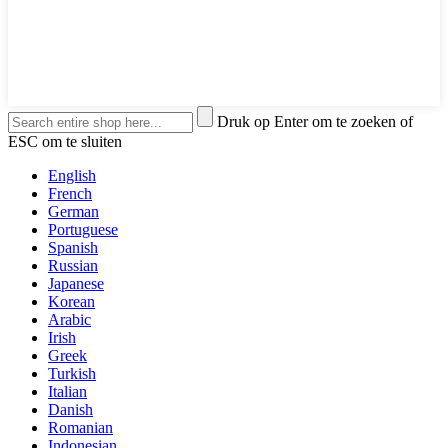
Druk op Enter om te zoeken of
ESC om te sluiten
English
French
German
Portuguese
Spanish
Russian
Japanese
Korean
Arabic
Irish
Greek
Turkish
Italian
Danish
Romanian
Indonesian