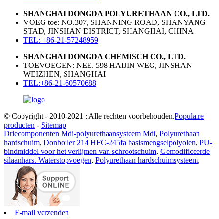
SHANGHAI DONGDA POLYURETHAAN CO., LTD.
VOEG toe: NO.307, SHANNING ROAD, SHANYANG
STAD, JINSHAN DISTRICT, SHANGHAI, CHINA
TEL: +86-21-57248959
SHANGHAI DONGDA CHEMISCH CO., LTD.
TOEVOEGEN: NEE. 598 HAIJIN WEG, JINSHAN
WEIZHEN, SHANGHAI
TEL:+86-21-60570688
© Copyright - 2010-2021 : Alle rechten voorbehouden.
Populaire
producten
-
Sitemap
Driecomponenten Mdi-polyurethaansysteem Mdi
,
Polyurethaan
hardschuim
,
Donboiler 214 HFC-245fa basismengselpolyolen
,
PU-
bindmiddel voor het verlijmen van schrootschuim
,
Gemodificeerde
silaanhars. Waterstopvoegen
,
Polyurethaan hardschuimsysteem
,
E-mail verzenden