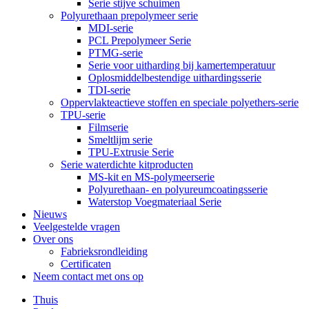
Serie stijve schuimen
Polyurethaan prepolymeer serie
MDI-serie
PCL Prepolymeer Serie
PTMG-serie
Serie voor uitharding bij kamertemperatuur
Oplosmiddelbestendige uithardingsserie
TDI-serie
Oppervlakteactieve stoffen en speciale polyethers-serie
TPU-serie
Filmserie
Smeltlijm serie
TPU-Extrusie Serie
Serie waterdichte kitproducten
MS-kit en MS-polymeerserie
Polyurethaan- en polyureumcoatingsserie
Waterstop Voegmateriaal Serie
Nieuws
Veelgestelde vragen
Over ons
Fabrieksrondleiding
Certificaten
Neem contact met ons op
Thuis