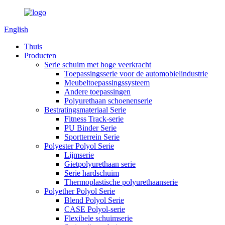
English
Thuis
Producten
Serie schuim met hoge veerkracht
Toepassingsserie voor de automobielindustrie
Meubeltoepassingssysteem
Andere toepassingen
Polyurethaan schoenenserie
Bestratingsmateriaal Serie
Fitness Track-serie
PU Binder Serie
Sportterrein Serie
Polyester Polyol Serie
Lijmserie
Gietpolyurethaan serie
Serie hardschuim
Thermoplastische polyurethaanserie
Polyether Polyol Serie
Blend Polyol Serie
CASE Polyol-serie
Flexibele schuimserie