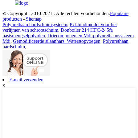
© Copyright - 2010-2021 : Alle rechten voorbehouden.
Populaire
producten
-
Sitemap
Polyurethaan hardschuimsysteem
,
PU-bindmiddel voor het
verlijmen van schrootschuim
,
Donboiler 214 HFC-245fa
basismengselpolyolen
,
Driecomponenten Mdi-polyurethaansysteem
Mdi
,
Gemodificeerde silaanhars. Waterstopvoegen
,
Polyurethaan
hardschuim
,
E-mail verzenden
x