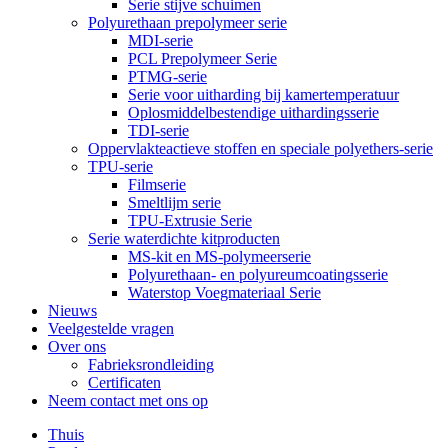
Serie stijve schuimen
Polyurethaan prepolymeer serie
MDI-serie
PCL Prepolymeer Serie
PTMG-serie
Serie voor uitharding bij kamertemperatuur
Oplosmiddelbestendige uithardingsserie
TDI-serie
Oppervlakteactieve stoffen en speciale polyethers-serie
TPU-serie
Filmserie
Smeltlijm serie
TPU-Extrusie Serie
Serie waterdichte kitproducten
MS-kit en MS-polymeerserie
Polyurethaan- en polyureumcoatingsserie
Waterstop Voegmateriaal Serie
Nieuws
Veelgestelde vragen
Over ons
Fabrieksrondleiding
Certificaten
Neem contact met ons op
Thuis