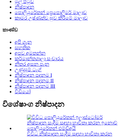
මුල් පිටුව
නිෂ්පාදන
පොලියුරේතන් ප්‍රෙපොලිමර් මාලාව
කාමර උෂ්ණත්ව සුව කිරීමේ මාලාව
කාණ්ඩ
අපි ගැන
සහතික
අපව අමතන්න
කර්මාන්තශාලා සංචාරය
නිතර අසන පැන
උණුසුම් ටැග්
නිෂ්පාදන පදනම Ⅰ
නිෂ්පාදන පදනම Ⅱ
නිෂ්පාදන පදනම Ⅲ
වීඩියෝ
විශේෂාංග නිෂ්පාදන
විවිධ නිෂ්පාදන සෑදීම සඳහා භාවිතා කරන