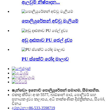
ඇලවුම් නිෂ්පාදන...
පොලියුරේතන් අච්චු මැලියම්
අඩු දෘඪතාව PU ජෙල් ද්‍රව්‍ය
PU ස්කේට් රෝද මාලාව
ෂැන්ඩොං ඉනොව් පොලියුරේතන් සමාගම, සීමාසහිත.
එකතු කිරීම: අංක 5577, බාඕෂාන් පාර, පොලිමර් සහ
සහායක ද්‍රව්‍ය කලාපය, අධි තාක්ෂණික දිස්ත්‍රික්කය, සිබෝ,
චීනය
දුරකථන:+86-533-3598719