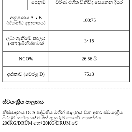
පෙනුම
වර්ණ රහිත විනිවිද පෙනෙන දියර
අනුපාතය A：B
100:75
(ස්කන්ධ අනුපාතය)
ලබා ගැනීමේ කාලය
3~15
(30℃)/මිනිත්තුවක්
NCO%
26.56 යි
දෘඪතාව (වෙරළ D)
75±3
ස්වයංක්‍රීය පාලනය
නිෂ්පාදනය DCS පද්ධතිය මගින් පාලනය වන අතර ස්වයංක්‍රීය
පිරවුම් යන්ත්‍රයක් මගින් ඇසුරුම් කෙරේ. පැකේජය
200KG/DRUM හෝ 20KG/DRUM වේ.