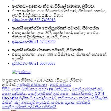
ෂැන්ඩොං ඉනොව් නිව් මැටීරියල් සමාගම, ලිමිටඩ්.
එකතු කරන්න: අංක 58 ෆෙන්ගුවන් පාර, ජින්ෂාන් නගරය,
ලින්සි දිස්ත්‍රික්කය, ZIBO, චීනය
දුරකථන:+86-533-7405913
ෂැංහයි දොන්ග්ඩා පොලියුරේතන් සමාගම, සීමාසහිත
එකතු කරන්න: අංක 307, ෂැනින් පාර, ෂන්යැං නගරය,
ජින්ෂාන් දිස්ත්‍රික්කය, ෂැංහයි, චීනය
දුරකථන:+86-21-57248959
ෂැංහයි ඩොංඩා රසායන සමාගම, සීමාසහිත
එකතු කරන්න: නැත. 598 හයිජින් පාර, ජින්ෂාන් වේෂෙන්,
ෂැංහයි
දුරකථන:+86-21-60570688
© ප්‍රකාශන හිමිකම - 2010-2021 : සියලුම හිමිකම්
ඇවිරිණි.
උණුසුම් නිෂ්පාදන
-
අඩවි සිතියම
සීරීම් පෙන බන්ධනය සඳහා Pu බන්ධකය
,
පොලියුරේතන් දෘඩ
පෙන පද්ධතිය
,
පොලියුරේතන් දෘඩ පෙන
,
ඩොන්බොයිලර් 214
Hfc-245fa මූලික මිශ්‍ර පොලියෝල්
,
නවීකරණය කරන ලද සිලේන්
රාසින්. ජල-නැවතුම් ඇඹරුම්
,
සංරචක තුනක එම්ඩීඅයි
පොලියුරේතන් පද්ධතිය එම්ඩීඅයි
,