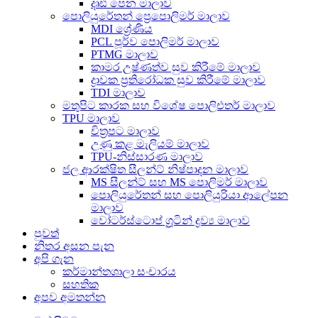
දෘඪ පෙන මාලාව
පොලියුරේතන් ප්‍රෙපොලිමර් මාලාව
MDI ශ්‍රේණිය
PCL පූර්ව පොලිමර් මාලාව
PTMG මාලාව
කාමර උෂ්ණත්ව සුව කිරීමේ මාලාව
ද්‍රාවක ප්‍රතිරෝධක සුව කිරීමේ මාලාව
TDI මාලාව
මතුපිට කාරක සහ විශේෂ පොලිඑතර් මාලාව
TPU මාලාව
චිත්‍රපට මාලාව
උණු කළ මැලියම් මාලාව
TPU-නිස්සාරණ මාලාව
ජල ආරක්ෂිත සීලන්ට් නිෂ්පාදන මාලාව
MS සීලන්ට් සහ MS පොලිමර් මාලාව
පොලියුරේතන් සහ පොලියුරියා ආලේපන
මාලාව
වෝටර්ස්ටොප් ග්‍රූටින් ද්‍රව්‍ය මාලාව
පුවත්
නිතර අසන පැන
අපි ගැන
කර්මාන්තශාලා සංචාරය
සහතික
අපව අමතන්න