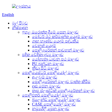
English
මුල් පිටුව
නිෂ්පාදන
ඉහළ ඔරොත්තු දීමේ පෙන මාලාව
මෝටර් රථ කර්මාන්ත යෙදුම් මාලාව
ගෘහ භාණ්ඩ යෙදුම් පද්ධතිය
වෙනත් යෙදුම්
පොලියුරේතන් පාවහන් මාලාව
පදික වේදිකා ද්‍රව්‍ය මාලාව
යෝග්‍යතා ධාවන පථ මාලාව
PU බන්ධන මාලාව
ක්‍රීඩා පිටි මාලාව
පොලියෙස්ටර් පොලියෝල් මාලාව
ඇලවුම් මාලාව
පොලියුරේතන් මාලාව වාත්තු කිරීම
දෘඪ පෙන මාලාව
තාප ප්ලාස්ටික් පොලියුරේතන් මාලාව
පොලිඑතර් පොලියෝල් මාලාව
බ්ලෙන්ඩ් පොලියෝල් මාලාව
CASE පොලියෝල් මාලාව
නම්‍යශීලී පෙන මාලාව