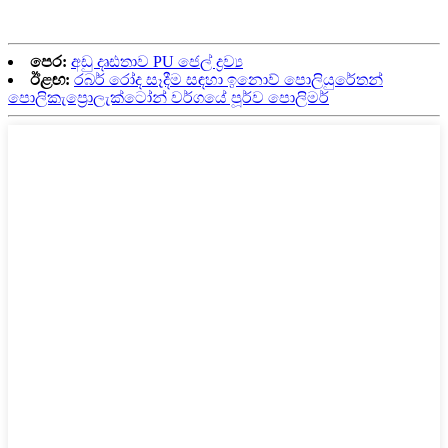
පෙර:
අඩු දෘඪතාව PU ජෙල් ද්‍රව්‍ය
ඊළඟ:
රබර් රෝද සෑදීම සඳහා ඉනොව් පොලියුරේතන්
පොලිකැප්‍රොලැක්ටෝන් වර්ගයේ පූර්ව පොලිමර්