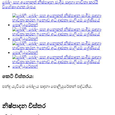
කෙටි විස්තරය:
පන්දු යැවීමේ බෝලය සඳහා පොලියුරේතන් පද්ධතිය.
නිෂ්පාදන විස්තර