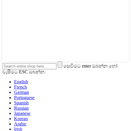
සෙවීමට enter ඔබන්න හෝ
වැසීමට ESC ඔබන්න.
English
French
German
Portuguese
Spanish
Russian
Japanese
Korean
Arabic
Irish