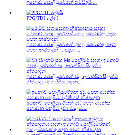
ඉනොව් පොලියුරේතන් එම්ඩීඅයි ...
PPG/TDI ශ්‍රේණි
ඉනොව් පොලියුරේතන් ඉහළ ඔරොත්තු දෙන
පෙන නිෂ්පාදන ... සඳහා ...
ඉනොව් පොලියුරේතන් ජල ආරක්ෂිත සීලන්ට්
නිෂ්පාදන මහත්මිය සඳහා...
ඉනොව් පොලියුරේතන් අඩු පෙන අයනික
නොවන මතුපිට ද්‍රව්‍ය මාලාව...
ඉනොව් පොලියුරේතන් ඉහළ ඔරොත්තු දෙන