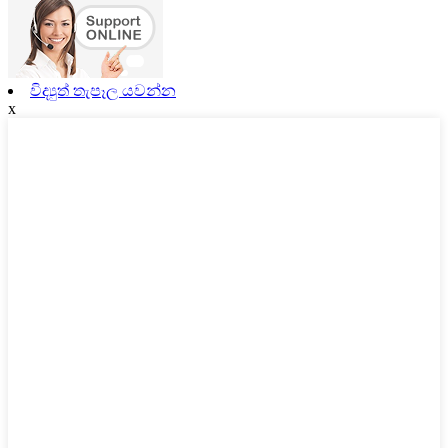
විද්‍යුත් තැපෑල යවන්න
x