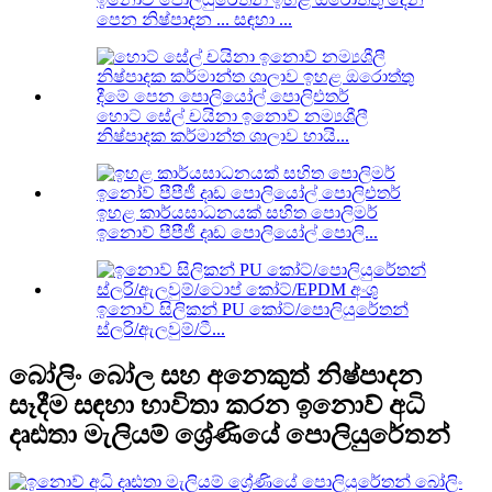
පෙන නිෂ්පාදන ... සඳහා ...
හොට් සේල් චයිනා ඉනොව් නම්‍යශීලී
නිෂ්පාදක කර්මාන්ත ශාලාව හායි...
ඉහළ කාර්යසාධනයක් සහිත පොලිමර්
ඉනොව් පීපීජී දෘඩ පොලියෝල් පොලි...
ඉනොව් සිලිකන් PU කෝට්/පොලියුරේතන්
ස්ලරි/ඇලවුම්/ටී...
බෝලිං බෝල සහ අනෙකුත් නිෂ්පාදන
සෑදීම සඳහා භාවිතා කරන ඉනොව් අධි
දෘඪතා මැලියම් ශ්‍රේණියේ පොලියුරේතන්