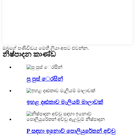
ඔබගේ පණිවිඩය මෙහි ලියා අපට එවන්න.
නිෂ්පාදන කාණ්ඩ
පු පුස් ෙරසින්
ඉහළ දෘඪතාව මැලියම් මාලාවක්
P සඳහා ඉනොව් පොලියුරේතන් අච්චු