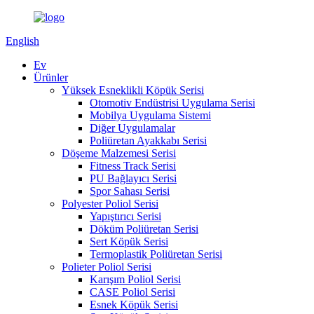
English
Ev
Ürünler
Yüksek Esneklikli Köpük Serisi
Otomotiv Endüstrisi Uygulama Serisi
Mobilya Uygulama Sistemi
Diğer Uygulamalar
Poliüretan Ayakkabı Serisi
Döşeme Malzemesi Serisi
Fitness Track Serisi
PU Bağlayıcı Serisi
Spor Sahası Serisi
Polyester Poliol Serisi
Yapıştırıcı Serisi
Döküm Poliüretan Serisi
Sert Köpük Serisi
Termoplastik Poliüretan Serisi
Polieter Poliol Serisi
Karışım Poliol Serisi
CASE Poliol Serisi
Esnek Köpük Serisi