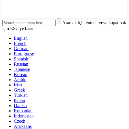
Aramak için enter'a veya kapatmak
için ESC'ye basın
English
French
German
Portuguese
Spanish
Russian
Japanese
Korean
Arabic
Irish
Greek
Turkish
Italian
Danish
Romanian
Indonesian
Czech
Afrikaans