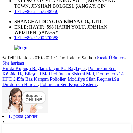
EKLE:NO.307, SHANNING YOLU, SHANYANG
TOWN, JINSHAN BÖLGESİ, ŞANGAY, ÇİN
TEL:+86-21-57248959
SHANGHAI DONGDA KİMYA CO., LTD.
EKLE: HAYIR. 598 HAIJIN YOLU, JINSHAN
WEIZHEN, ŞANGAY
TEL:+86-21-60570688
© Telif Hakkı - 2010-2021 : Tüm Hakları Saklıdır.
Sıcak Ürünler
-
Site haritası
Hurda Köpüğü Bağlamak İçin PU Bağlayıcı
,
Poliüretan Sert
Köpük
,
Üç Bileşenli Mdi Poliüretan Sistemi Mdi
,
Donboiler 214
HFC-245fa Baz Karışım Polioller
,
Modifiye Silan Reçinesi.Su
Durdurucu Harçlar
,
Poliüretan Sert Köpük Sistemi
,
E-posta gönder
x