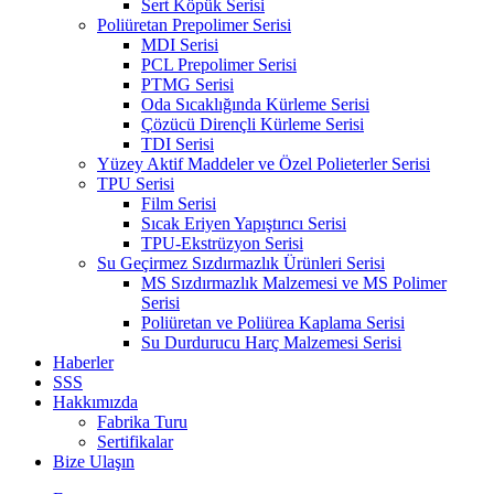
Sert Köpük Serisi
Poliüretan Prepolimer Serisi
MDI Serisi
PCL Prepolimer Serisi
PTMG Serisi
Oda Sıcaklığında Kürleme Serisi
Çözücü Dirençli Kürleme Serisi
TDI Serisi
Yüzey Aktif Maddeler ve Özel Polieterler Serisi
TPU Serisi
Film Serisi
Sıcak Eriyen Yapıştırıcı Serisi
TPU-Ekstrüzyon Serisi
Su Geçirmez Sızdırmazlık Ürünleri Serisi
MS Sızdırmazlık Malzemesi ve MS Polimer
Serisi
Poliüretan ve Poliürea Kaplama Serisi
Su Durdurucu Harç Malzemesi Serisi
Haberler
SSS
Hakkımızda
Fabrika Turu
Sertifikalar
Bize Ulaşın