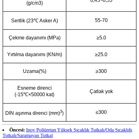
0,45~0,55
(g/cm3)
55-70
Sertlik (23℃ Asker A)
Çekme dayanımı (MPa)
≥5.0
Yırtılma dayanımı (KN/m)
≥25.0
Uzama(%)
≥300
Esneme direnci
Çatlak yok
(-15℃×50000 kat)
3
≤300
DIN aşınma direnci (mm)
)
Öncesi:
Inov Poliüretan Yüksek Sıcaklık Tutkalı/Oda Sıcaklığı
Tutkalı/Saramayan Tutkal