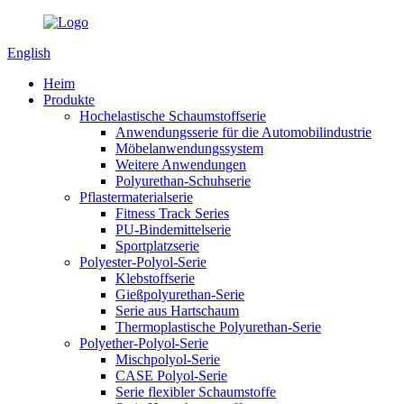
English
Heim
Produkte
Hochelastische Schaumstoffserie
Anwendungsserie für die Automobilindustrie
Möbelanwendungssystem
Weitere Anwendungen
Polyurethan-Schuhserie
Pflastermaterialserie
Fitness Track Series
PU-Bindemittelserie
Sportplatzserie
Polyester-Polyol-Serie
Klebstoffserie
Gießpolyurethan-Serie
Serie aus Hartschaum
Thermoplastische Polyurethan-Serie
Polyether-Polyol-Serie
Mischpolyol-Serie
CASE Polyol-Serie
Serie flexibler Schaumstoffe