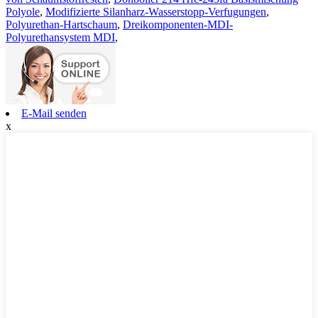
Polyole
,
Modifizierte Silanharz-Wasserstopp-Verfugungen
,
Polyurethan-Hartschaum
,
Dreikomponenten-MDI-
Polyurethansystem MDI
,
E-Mail senden
x