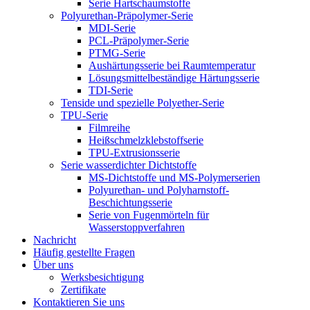
Serie Hartschaumstoffe
Polyurethan-Präpolymer-Serie
MDI-Serie
PCL-Präpolymer-Serie
PTMG-Serie
Aushärtungsserie bei Raumtemperatur
Lösungsmittelbeständige Härtungsserie
TDI-Serie
Tenside und spezielle Polyether-Serie
TPU-Serie
Filmreihe
Heißschmelzklebstoffserie
TPU-Extrusionsserie
Serie wasserdichter Dichtstoffe
MS-Dichtstoffe und MS-Polymerserien
Polyurethan- und Polyharnstoff-
Beschichtungsserie
Serie von Fugenmörteln für
Wasserstoppverfahren
Nachricht
Häufig gestellte Fragen
Über uns
Werksbesichtigung
Zertifikate
Kontaktieren Sie uns