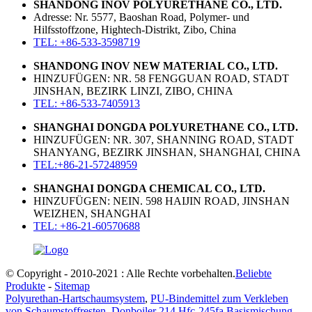
SHANDONG INOV POLYURETHANE CO., LTD.
Adresse: Nr. 5577, Baoshan Road, Polymer- und
Hilfsstoffzone, Hightech-Distrikt, Zibo, China
TEL: +86-533-3598719
SHANDONG INOV NEW MATERIAL CO., LTD.
HINZUFÜGEN: NR. 58 FENGGUAN ROAD, STADT
JINSHAN, BEZIRK LINZI, ZIBO, CHINA
TEL: +86-533-7405913
SHANGHAI DONGDA POLYURETHANE CO., LTD.
HINZUFÜGEN: NR. 307, SHANNING ROAD, STADT
SHANYANG, BEZIRK JINSHAN, SHANGHAI, CHINA
TEL:+86-21-57248959
SHANGHAI DONGDA CHEMICAL CO., LTD.
HINZUFÜGEN: NEIN. 598 HAIJIN ROAD, JINSHAN
WEIZHEN, SHANGHAI
TEL: +86-21-60570688
© Copyright - 2010-2021 : Alle Rechte vorbehalten.
Beliebte
Produkte
-
Sitemap
Polyurethan-Hartschaumsystem
,
PU-Bindemittel zum Verkleben
von Schaumstoffresten
,
Donboiler 214 Hfc-245fa Basismischung