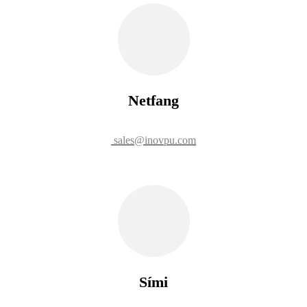
Netfang
sales@inovpu.com
Sími