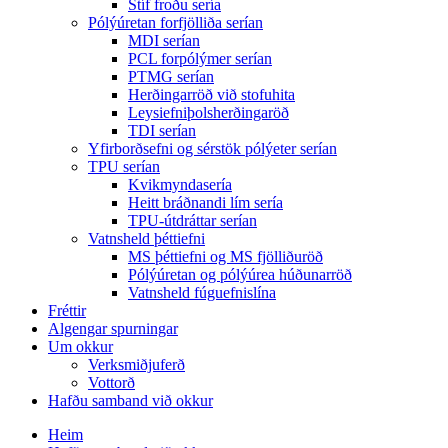
Stíf froðu sería
Pólýúretan forfjölliða serían
MDI serían
PCL forpólýmer serían
PTMG serían
Herðingarröð við stofuhita
Leysiefniþolsherðingaröð
TDI serían
Yfirborðsefni og sérstök pólýeter serían
TPU serían
Kvikmyndasería
Heitt bráðnandi lím sería
TPU-útdráttar serían
Vatnsheld þéttiefni
MS þéttiefni og MS fjölliðuröð
Pólýúretan og pólýúrea húðunarröð
Vatnsheld fúguefnislína
Fréttir
Algengar spurningar
Um okkur
Verksmiðjuferð
Vottorð
Hafðu samband við okkur
Heim