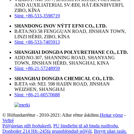
AND AUXILIATERIAL SVÆÐI, HÁTÆKNIHVERFI,
ZIBO, KÍNA
Sími: +86-533-3598719
SHANDONG INOV NÝTT EFNI CO., LTD.
BÆTA:NO.58 FENGGUAN ROAD, JINSHAN TOWN,
LINZI HÉRÐ, ZIBO, KÍNA
Sími: +86-533-7405913
SHANGHAI DONGDA POLYURETHANE CO., LTD.
ADD:NO.307, SHANNING ROAD, SHANYANG
TOWN, JINSHAN HÉRÐ, SHANGHAI, KINA
Sími: +86-21-57248959
SHANGHAI DONGDA CHEMICAL CO., LTD.
BÆTA við: NEI. 598 HAIJIN ROAD, JINSHAN
WEIZHEN, SHANGHAI
Sími: +86-21-60570688
© Höfundarréttur - 2010-2021: Allur réttur áskilinn.
Heitar vörur
-
Veftré
Pólýúretan stíft froðukerfi
,
PU bindiefni til að binda ruslfroðu
,
Donboiler 214 Hfc-245fa grunnblönduð pólýól
,
Breytt silan rasín.