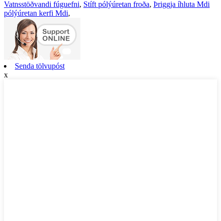
Vatnsstöðvandi fúguefni
,
Stíft pólýúretan froða
,
Þriggja íhluta Mdi
pólýúretan kerfi Mdi
,
Senda tölvupóst
x