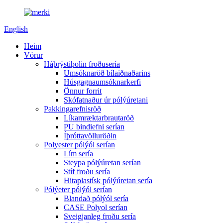
English
Heim
Vörur
Háþrýstiþolin froðusería
Umsóknaröð bílaiðnaðarins
Húsgagnaumsóknarkerfi
Önnur forrit
Skófatnaður úr pólýúretani
Pakkingarefnisröð
Líkamræktarbrautaröð
PU bindiefni serían
Íþróttavölluröðin
Polyester pólýól serían
Lím sería
Steypa pólýúretan serían
Stíf froðu sería
Hitaplastísk pólýúretan sería
Pólýeter pólýól serían
Blandað pólýól sería
CASE Polyol serían
Sveigjanleg froðu sería