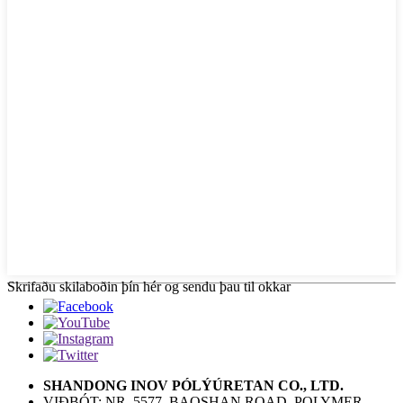
Skrifaðu skilaboðin þín hér og sendu þau til okkar
SHANDONG INOV PÓLÝÚRETAN CO., LTD.
VIÐBÓT: NR. 5577, BAOSHAN ROAD, POLYMER