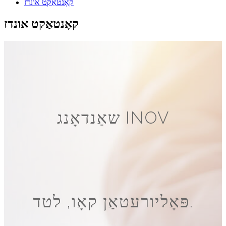
קאָנטאַקט אונדז
קאָנטאַקט אונדז
שאַנדאָנג INOV
פּאָליורעטאַן קאָו, לטד.