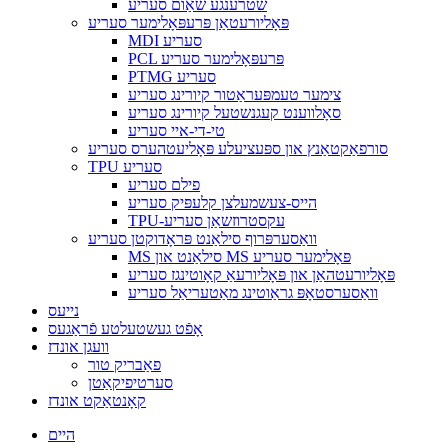
שטרענגע שאַום סעריע
פּאָליורעטאַן פּרעפּאָלימער סעריע
MDI סעריע
PCL פּרעפּאָלימער סעריע
PTMG סעריע
צימער טעמפּעראַטור קיורינג סעריע
סאָלווענט קעגנשטעל קיורינג סעריע
טי-די-איי סעריע
סורפאַקטאַנץ און ספּעציעלע פּאָליעטהערס סעריע
TPU סעריע
פילם סעריע
הייס-צעשמעלצן קלעפּיק סעריע
TPU-עקסטרוזשאַן סעריע
וואַסערפּרוף סילאַנט פּראָדוקטן סעריע
MS סילאַנט און MS פּאָלימער סעריע
פּאָליורעטהאַן און פּאָליורעאַ קאָוטינגז סעריע
וואַסערסטאָפּ גראַוטינג מאַטעריאַל סעריע
נייעס
אָפֿט געשטעלטע פֿראַגעס
וועגן אונדז
פאַבריק טור
סערטיפיקאַטן
קאָנטאַקט אונדז
היים