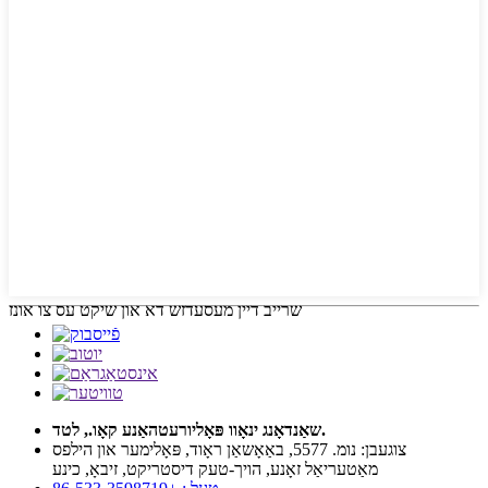
שרייב דיין מעסעדזש דא און שיקט עס צו אונז
שאַנדאָנג ינאָוו פּאָליורעטהאַנע קאָו., לטד.
צוגעבן: נומ. 5577, באַאָשאַן ראָוד, פּאָלימער און הילפס
מאַטעריאַל זאָנע, הויך-טעק דיסטריקט, זיבאָ, כינע