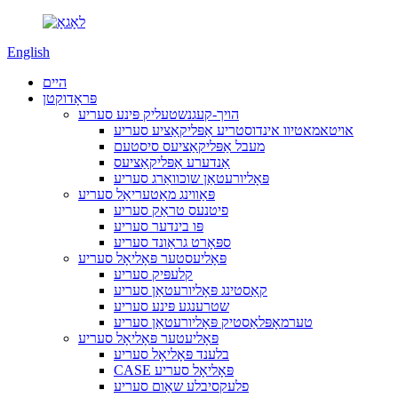
English
היים
פּראָדוקטן
הויך-קעגנשטעליק פּינע סעריע
אויטאמאטיוו אינדוסטריע אַפּליקאַציע סעריע
מעבל אַפּליקאַציעס סיסטעם
אַנדערע אַפּליקאַציעס
פּאָליורעטאַן שוכוואַרג סעריע
פּאַווינג מאַטעריאַל סעריע
פיטנעס טראַק סעריע
פּו בינדער סעריע
ספּאָרט גראַונד סעריע
פּאָליעסטער פּאָליאָל סעריע
קלעפּיק סעריע
קאַסטינג פּאָליורעטאַן סעריע
שטרענגע פּינע סעריע
טערמאָפּלאַסטיק פּאָליורעטאַן סעריע
פּאָליעטער פּאָליאָל סעריע
בלענד פּאָליאָל סעריע
CASE פּאָליאָל סעריע
פלעקסיבלע שאַום סעריע