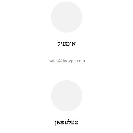
אימעיל
sales@inovpu.com
טעלעפאָן