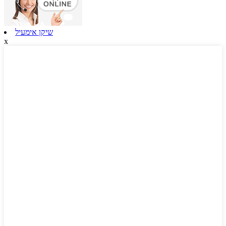
שיקן אימעיל
x