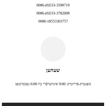
0086-(0)533-3598719
0086-(0)533-3782008
0086-18553303757
שעהען
מאָנטיק-פֿרײַטיק: 9:00 אינדערפֿרי ביז 6:00 נאָכמיטאָג