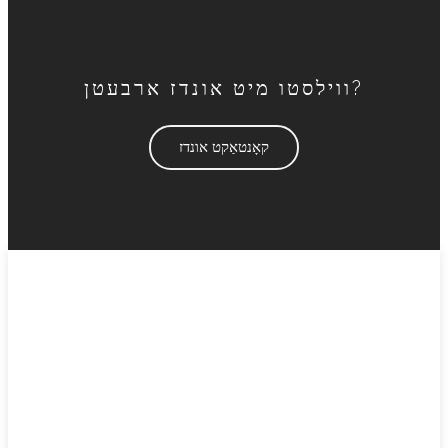
ווילסטו מיט אונדז ארבעטן?
קאָנטאַקט אונדז