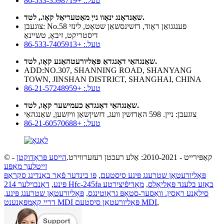
טעל.: +86-533-3598719
שאַנדאָנג ינאָוו נייַ מאַטעריאַל קאָו., לטד.
צוגעבן: No.58 פענגגואַן ראָוד, דזשינסשאַן שטאָט, לינזי
דיסטריקט, זיבאָ, טשיינאַ
טעל.: +86-533-7405913
שאַנגהאַי דאָנגדאַ פּאָליורעטהאַנע קאָו, לטד.
ADD:NO.307, SHANNING ROAD, SHANYANG
TOWN, JINSHAN DISTRICT, SHANGHAI, CHINA
טעל.: +86-21-57248959
שאַנגהאַי דאָנגדאַ כעמישער קאָו, לטד.
צוגעבן: ניין. 598 האַדזשין וועג, דזשיןשאַן וויזשען, שאַנגהאַי
טעל.: +86-21-60570688
© קאַפּירייט - 2010-2021: אַלע רעכטן רעזערווירט.
הייסע פּראָדוקטן
-
זייטלעך מאַפּע
פּאָליורעטאַן שטרענג פּינע סיסטעם
,
פּו בינדער פֿאַר באַנדינג סקראַפּ
דאָנבוילער 214 Hfc-245fa באַזע בלענד פּאָליאָלס
,
מאָדיפֿיצירטע
פּינע
,
סילאַנע ראַסין. וואַסער-סטאָפּ גראָוטינגס
,
פּאָליורעטאַן שטרענג פּינע
,
,
דריי קאָמפּאָנענט MDI פּאָליורעטאַן סיסטעם MDI