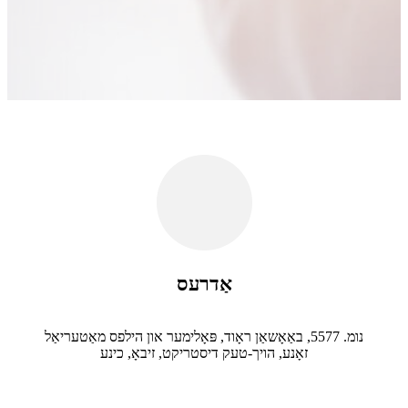
אַדרעס
נומ. 5577, באַאָשאַן ראָוד, פּאָלימער און הילפס מאַטעריאַל
זאָנע, הויך-טעק דיסטריקט, זיבאָ, כינע