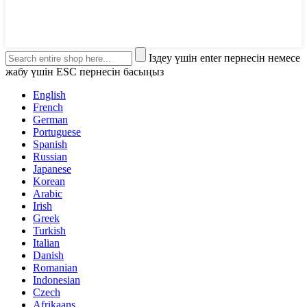
Іздеу үшін enter пернесін немесе
жабу үшін ESC пернесін басыңыз
English
French
German
Portuguese
Spanish
Russian
Japanese
Korean
Arabic
Irish
Greek
Turkish
Italian
Danish
Romanian
Indonesian
Czech
Afrikaans