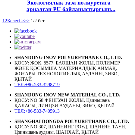
Экологиялық таза полиуретаға
арналған PU байланыстырғыш...
1
2
Келесі >
>>
1/2 бет
SHANDONG INOV POLYURETHANE CO., LTD.
ҚОСУ: ЖОҚ. 5577, БАОШАН ЖОЛЫ, ПОЛИМЕР
ЖӘНЕ ҚОСЫМША МАТЕРИАЛДЫҚ АЙМАҚ,
ЖОҒАРЫ ТЕХНОЛОГИЯЛЫҚ АУДАНЫ, ЗИБО,
ҚЫТАЙ
ТЕЛ:+86-533-3598719
SHANDONG INOV NEW MATERIAL CO., LTD.
ҚОСУ: NO.58 ФЕНГУАН ЖОЛЫ, Цзиньшань
ҚАЛАСЫ, ЛИНЦЗИ АУДАНЫ, ЗИБО, ҚЫТАЙ
ТЕЛ:+86-533-7405913
SHANGHAI DONGDA POLYURETHANE CO., LTD.
ҚОСУ: NO.307, ШАННИНГ РОУД, ШАНЬЯН ТАУН,
Цзиньшань ауданы, ШАНХАЙ, ҚЫТАЙ