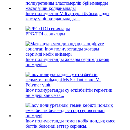
Inov полиуретан Mdi әртүрлі бұйымдарды
жасау үшін қолданылады ...
PPG/TDI сериялары
Inov полиуретанды жоғары серпімді көбік
өнімдері ...
Inov полиуретанды су өткізбейтін герметик
өнімдері ханымға...
Inov полиуретанды төмен көбік иондық емес
беттік белсенді заттар сериясы...