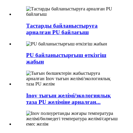
Тастарды байланыстыруға
арналған PU байлағыш
PU байланыстырғыш өткізгіш
жабын
Inov тығын желімі/экологиялық
таза PU желіміне арналған...