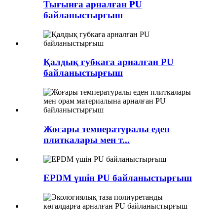
Тығынға арналған PU
байланыстырғыш
Қалдық губкаға арналған PU
байланыстырғыш
Жоғары температуралы еден
плиткалары мен т...
EPDM үшін PU байланыстырғыш