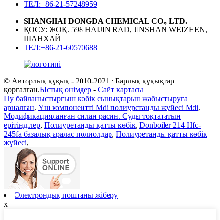
ТЕЛ:+86-21-57248959
SHANGHAI DONGDA CHEMICAL CO., LTD.
ҚОСУ: ЖОҚ. 598 HAIJIN RAD, JINSHAN WEIZHEN,
ШАНХАЙ
ТЕЛ:+86-21-60570688
© Авторлық құқық - 2010-2021 : Барлық құқықтар
қорғалған.
Ыстық өнімдер
-
Сайт картасы
Пу байланыстырғыш көбік сынықтарын жабыстыруға
арналған
,
Үш компонентті Mdi полиуретанды жүйесі Mdi
,
Модификацияланған силан расин. Суды тоқтататын
ерітінділер
,
Полиуретанды қатты көбік
,
Donboiler 214 Hfc-
245fa базалық аралас полиолдар
,
Полиуретанды қатты көбік
жүйесі
,
Электрондық поштаны жіберу
x