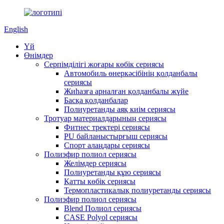
English
Үй
Өнімдер
Серпімділігі жоғары көбік сериясы
Автомобиль өнеркәсібінің қолданбалы
сериясы
Жиһазға арналған қолданбалы жүйе
Басқа қолданбалар
Полиуретанды аяқ киім сериясы
Тротуар материалдарының сериясы
Фитнес тректері сериясы
PU байланыстырғыш сериясы
Спорт алаңдары сериясы
Полиэфир полиол сериясы
Желімдер сериясы
Полиуретанды құю сериясы
Қатты көбік сериясы
Термопластикалық полиуретанды сериясы
Полиэфир полиол сериясы
Blend Полиол сериясы
CASE Polyol сериясы