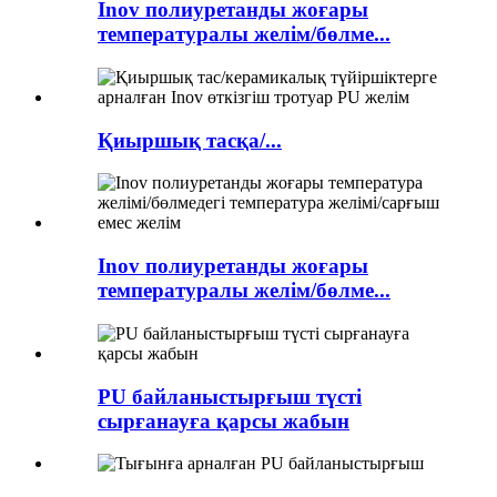
Inov полиуретанды жоғары
температуралы желім/бөлме...
Қиыршық тасқа/...
Inov полиуретанды жоғары
температуралы желім/бөлме...
PU байланыстырғыш түсті
сырғанауға қарсы жабын