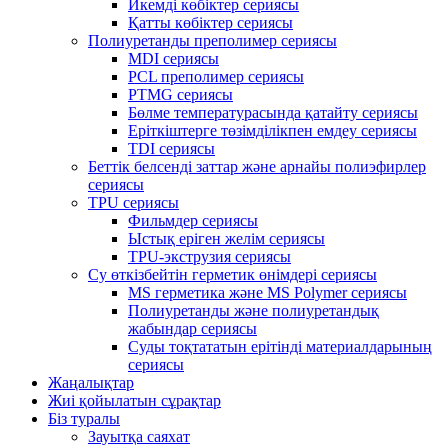
Икемді көбіктер сериясы
Қатты көбіктер сериясы
Полиуретанды преполимер сериясы
MDI сериясы
PCL преполимер сериясы
PTMG сериясы
Бөлме температурасында қатайту сериясы
Еріткіштерге төзімділікпен емдеу сериясы
TDI сериясы
Беттік белсенді заттар және арнайы полиэфирлер
сериясы
TPU сериясы
Фильмдер сериясы
Ыстық еріген желім сериясы
TPU-экструзия сериясы
Су өткізбейтін герметик өнімдері сериясы
MS герметика және MS Polymer сериясы
Полиуретанды және полиуретандық
жабындар сериясы
Суды тоқтататын ерітінді материалдарының
сериясы
Жаңалықтар
Жиі қойылатын сұрақтар
Біз туралы
Зауытқа саяхат