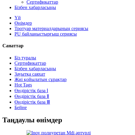
Сертификаттар
Бізбен хабарласыңы
Үй
Өнімдер
Тротуар материалдарының сериясы
PU байланыстырғыш сериясы
Санаттар
Біз туралы
Сертификаттар
Бізбен хабарласыңы
Зауытқа саяхат
Жиі қойылатын сұрақтар
Hot Tags
Өндірістік база Ⅰ
Өндірістік база Ⅱ
Өндірістік база Ⅲ
Бейне
Таңдаулы өнімдер