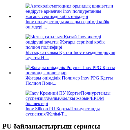
Inov полиуретанды жоғары серпімді көбік
өнімдері ...
Ыстық сатылым Қытай Inov икемді өндіруші
зауыты Hi...
Жоғары өнімділік Полимер Inov PPG Қатты
Полиол Поли...
Inov Silicon PU Корты/Полиуретанды
суспензия/Желімі/Т...
PU байланыстырғыш сериясы