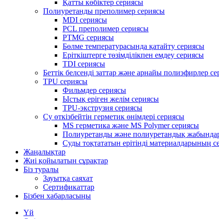
Қатты көбіктер сериясы
Полиуретанды преполимер сериясы
MDI сериясы
PCL преполимер сериясы
PTMG сериясы
Бөлме температурасында қатайту сериясы
Еріткіштерге төзімділікпен емдеу сериясы
TDI сериясы
Беттік белсенді заттар және арнайы полиэфирлер с
TPU сериясы
Фильмдер сериясы
Ыстық еріген желім сериясы
TPU-экструзия сериясы
Су өткізбейтін герметик өнімдері сериясы
MS герметика және MS Polymer сериясы
Полиуретанды және полиуретандық жабындар
Суды тоқтататын ерітінді материалдарының с
Жаңалықтар
Жиі қойылатын сұрақтар
Біз туралы
Зауытқа саяхат
Сертификаттар
Бізбен хабарласыңы
Үй