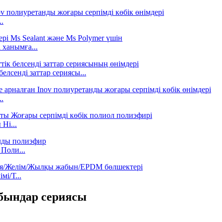
.
 ханымға...
елсенді заттар сериясы...
.
Hi...
Поли...
і/Т...
бындар сериясы