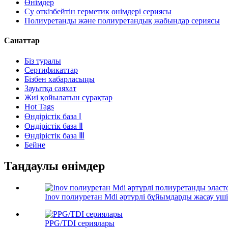
Өнімдер
Су өткізбейтін герметик өнімдері сериясы
Полиуретанды және полиуретандық жабындар сериясы
Санаттар
Біз туралы
Сертификаттар
Бізбен хабарласыңы
Зауытқа саяхат
Жиі қойылатын сұрақтар
Hot Tags
Өндірістік база Ⅰ
Өндірістік база Ⅱ
Өндірістік база Ⅲ
Бейне
Таңдаулы өнімдер
Inov полиуретан Mdi әртүрлі бұйымдарды жасау үші
PPG/TDI сериялары