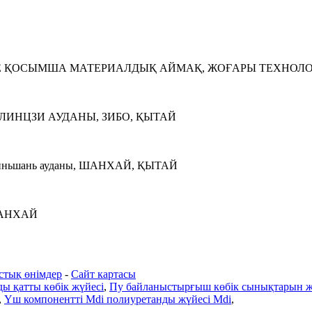
ӘНЕ ҚОСЫМША МАТЕРИАЛДЫҚ АЙМАҚ, ЖОҒАРЫ ТЕХНОЛО
, ЛИНЦЗИ АУДАНЫ, ЗИБО, ҚЫТАЙ
иньшань ауданы, ШАНХАЙ, ҚЫТАЙ
ШАНХАЙ
стық өнімдер
-
Сайт картасы
ы қатты көбік жүйесі
,
Пу байланыстырғыш көбік сынықтарын ж
,
Үш компонентті Mdi полиуретанды жүйесі Mdi
,