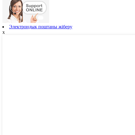
Электрондық поштаны жіберу
x