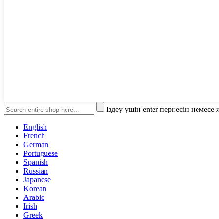
Іздеу үшін enter пернесін немес
English
French
German
Portuguese
Spanish
Russian
Japanese
Korean
Arabic
Irish
Greek