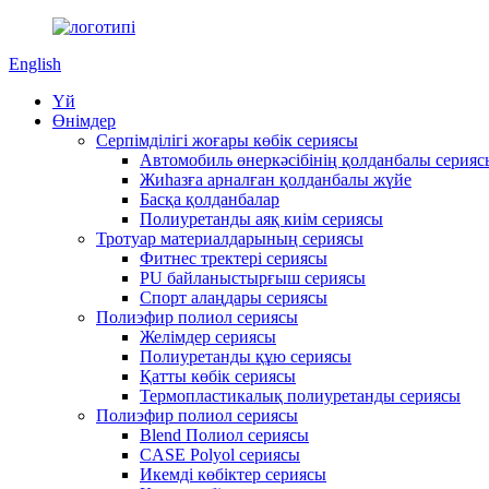
English
Үй
Өнімдер
Серпімділігі жоғары көбік сериясы
Автомобиль өнеркәсібінің қолданбалы серияс
Жиһазға арналған қолданбалы жүйе
Басқа қолданбалар
Полиуретанды аяқ киім сериясы
Тротуар материалдарының сериясы
Фитнес тректері сериясы
PU байланыстырғыш сериясы
Спорт алаңдары сериясы
Полиэфир полиол сериясы
Желімдер сериясы
Полиуретанды құю сериясы
Қатты көбік сериясы
Термопластикалық полиуретанды сериясы
Полиэфир полиол сериясы
Blend Полиол сериясы
CASE Polyol сериясы
Икемді көбіктер сериясы