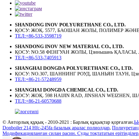
SHANDONG INOV POLYURETHANE CO., LTD.
ҚОСУ: ЖОҚ. 5577, БАОШАН ЖОЛЫ, ПОЛИМЕР Ж
ТЕЛ:+86-533-3598719
SHANDONG INOV NEW MATERIAL CO., LTD.
ҚОСУ: NO.58 ФЕНГУАН ЖОЛЫ, Цзиньшань ҚАЛАСЫ
ТЕЛ:+86-533-7405913
SHANGHAI DONGDA POLYURETHANE CO., LTD.
ҚОСУ: NO.307, ШАННИНГ РОУД, ШАНЬЯН ТАУН, Цз
ТЕЛ:+86-21-57248959
SHANGHAI DONGDA CHEMICAL CO., LTD.
ҚОСУ: ЖОҚ. 598 HAIJIN RAD, JINSHAN WEIZHEN, 
ТЕЛ:+86-21-60570688
© Авторлық құқық - 2010-2021 : Барлық құқықтар қорғалған.
Ы
Donboiler 214 Hfc-245fa базалық аралас полиолдар
,
Полиуретанд
Модификацияланған силан расин. Суды тоқтататын ерітінділер