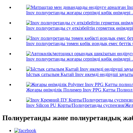
Inov полиуретанды жоғары серпімді көбік өнімдері ..
Inov полиуретанды су өткізбейтін герметик өнімдері
Inov полиуретанды төмен көбік иондық емес беттік б
Inov полиуретанды жоғары серпімді көбік өнімдері ..
Ыстық сатылым Қытай Inov икемді өндіруші зауыты 
Жоғары өнімділік Полимер Inov PPG Қатты Полиол 
Inov Silicon PU Корты/Полиуретанды суспензия/Желім
Полиуретанды және полиуретандық жа