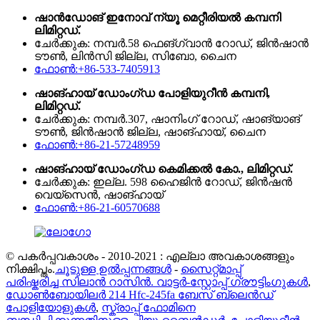
ഷാൻഡോങ് ഇനോവ് ന്യൂ മെറ്റീരിയൽ കമ്പനി
ലിമിറ്റഡ്.
ചേർക്കുക: നമ്പർ.58 ഫെങ്‌ഗ്വാൻ റോഡ്, ജിൻഷാൻ
ടൗൺ, ലിൻസി ജില്ല, സിബോ, ചൈന
ഫോൺ:+86-533-7405913
ഷാങ്ഹായ് ഡോംഗ്ഡ പോളിയുറീൻ കമ്പനി,
ലിമിറ്റഡ്.
ചേർക്കുക: നമ്പർ.307, ഷാനിംഗ് റോഡ്, ഷാങ്യാങ്
ടൗൺ, ജിൻഷാൻ ജില്ല, ഷാങ്ഹായ്, ചൈന
ഫോൺ:+86-21-57248959
ഷാങ്ഹായ് ഡോംഗ്ഡ കെമിക്കൽ കോ., ലിമിറ്റഡ്.
ചേർക്കുക: ഇല്ല. 598 ഹൈജിൻ റോഡ്, ജിൻഷൻ
വെയ്‌സെൻ, ഷാങ്ഹായ്
ഫോൺ:+86-21-60570688
© പകർപ്പവകാശം - 2010-2021 : എല്ലാ അവകാശങ്ങളും
നിക്ഷിപ്തം.
ചൂടുള്ള ഉൽപ്പന്നങ്ങൾ
-
സൈറ്റ്മാപ്പ്
പരിഷ്കരിച്ച സിലാൻ റാസിൻ. വാട്ടർ-സ്റ്റോപ്പ് ഗ്രൗട്ടിംഗുകൾ
,
ഡോൺബോയിലർ 214 Hfc-245fa ബേസ് ബ്ലെൻഡ്
പോളിയോളുകൾ
,
സ്ക്രാപ്പ് ഫോമിനെ