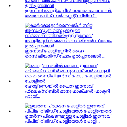
ഇനോവ് പോളിയുറീൻ ലോ ഫോം നോൺ-
അയോണിക് സർഫക്ടന്റ് സീരീസ്...
ഇനോവ് പോളിയുറീൻ ഹൈ
റെസിലിയൻസ് ഫോം ഉൽപ്പന്നങ്ങൾ ...
ഹോട്ട് സെയിൽ ചൈന ഇനോവ്
ഫ്ലെക്സിബിൾ മാനുഫാക്ചറർ ഫാക്ടറി
ഹായ്...
ഉയർന്ന പ്രകടനമുള്ള പോളിമർ ഇനോവ്
പിപിജി റിജിഡ് പോളിയോൾ പോളി...