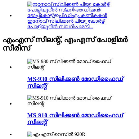
ഇനോവ് സിലിക്കൺ പിയു കോർട്ട്/
പോളിയുറീൻ സ്ലറി/പശ/ടി...
എംഎസ് സീലന്റ്, എംഎസ് പോളിമർ
സീരീസ്
MS-930 സിലിക്കൺ മോഡിഫൈഡ്
സീലന്റ്
MS-910 സിലിക്കൺ മോഡിഫൈഡ്
സീലന്റ്