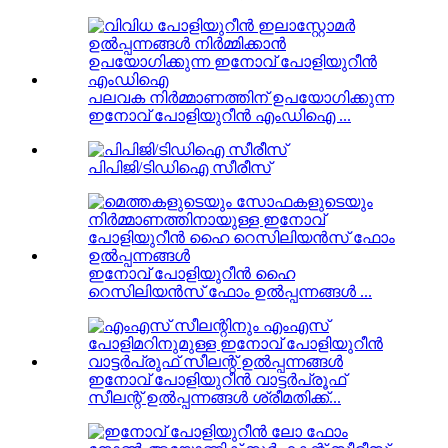
പലവക നിർമ്മാണത്തിന് ഉപയോഗിക്കുന്ന
ഇനോവ് പോളിയുറീൻ എംഡിഐ ...
പിപിജി/ടിഡിഐ സീരീസ്
ഇനോവ് പോളിയുറീൻ ഹൈ
റെസിലിയൻസ് ഫോം ഉൽപ്പന്നങ്ങൾ ...
ഇനോവ് പോളിയുറീൻ വാട്ടർപ്രൂഫ്
സീലന്റ് ഉൽപ്പന്നങ്ങൾ ശ്രീമതിക്ക്...