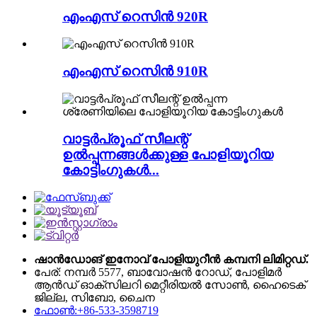
എംഎസ് റെസിൻ 920R
എംഎസ് റെസിൻ 910R
വാട്ടർപ്രൂഫ് സീലന്റ്
ഉൽപ്പന്നങ്ങൾക്കുള്ള പോളിയൂറിയ
കോട്ടിംഗുകൾ...
ഷാൻഡോങ് ഇനോവ് പോളിയുറീൻ കമ്പനി ലിമിറ്റഡ്.
പേര്: നമ്പർ 5577, ബാവോഷൻ റോഡ്, പോളിമർ
ആൻഡ് ഓക്സിലറി മെറ്റീരിയൽ സോൺ, ഹൈടെക്
ജില്ല, സിബോ, ചൈന
ഫോൺ:+86-533-3598719