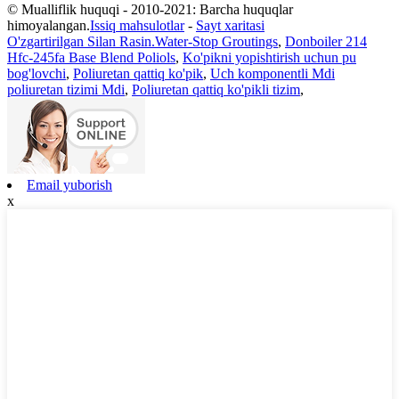
© Mualliflik huquqi - 2010-2021: Barcha huquqlar
himoyalangan.
Issiq mahsulotlar
-
Sayt xaritasi
O'zgartirilgan Silan Rasin.Water-Stop Groutings
,
Donboiler 214
Hfc-245fa Base Blend Poliols
,
Ko'pikni yopishtirish uchun pu
bog'lovchi
,
Poliuretan qattiq ko'pik
,
Uch komponentli Mdi
poliuretan tizimi Mdi
,
Poliuretan qattiq ko'pikli tizim
,
Email yuborish
x