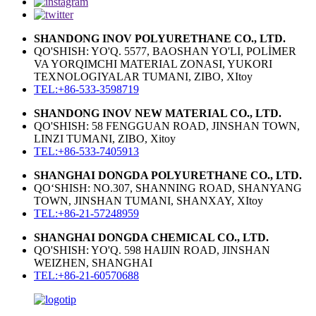
SHANDONG INOV POLYURETHANE CO., LTD.
QO'SHISH: YO'Q. 5577, BAOSHAN YO'LI, POLİMER
VA YORQIMCHI MATERIAL ZONASI, YUKORI
TEXNOLOGIYALAR TUMANI, ZIBO, XItoy
TEL:+86-533-3598719
SHANDONG INOV NEW MATERIAL CO., LTD.
QO'SHISH: 58 FENGGUAN ROAD, JINSHAN TOWN,
LINZI TUMANI, ZIBO, Xitoy
TEL:+86-533-7405913
SHANGHAI DONGDA POLYURETHANE CO., LTD.
QO‘SHISH: NO.307, SHANNING ROAD, SHANYANG
TOWN, JINSHAN TUMANI, SHANXAY, XItoy
TEL:+86-21-57248959
SHANGHAI DONGDA CHEMICAL CO., LTD.
QO'SHISH: YO'Q. 598 HAIJIN ROAD, JINSHAN
WEIZHEN, SHANGHAI
TEL:+86-21-60570688