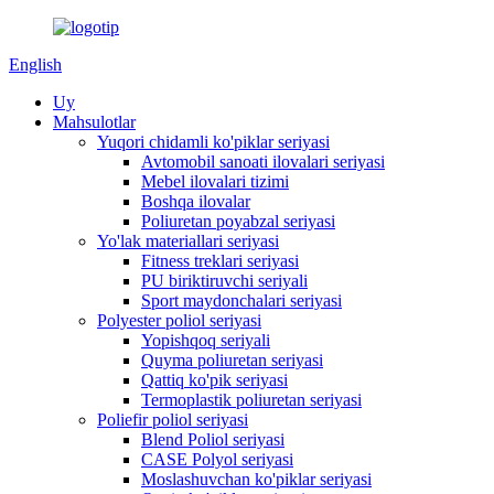
English
Uy
Mahsulotlar
Yuqori chidamli ko'piklar seriyasi
Avtomobil sanoati ilovalari seriyasi
Mebel ilovalari tizimi
Boshqa ilovalar
Poliuretan poyabzal seriyasi
Yo'lak materiallari seriyasi
Fitness treklari seriyasi
PU biriktiruvchi seriyali
Sport maydonchalari seriyasi
Polyester poliol seriyasi
Yopishqoq seriyali
Quyma poliuretan seriyasi
Qattiq ko'pik seriyasi
Termoplastik poliuretan seriyasi
Poliefir poliol seriyasi
Blend Poliol seriyasi
CASE Polyol seriyasi
Moslashuvchan ko'piklar seriyasi