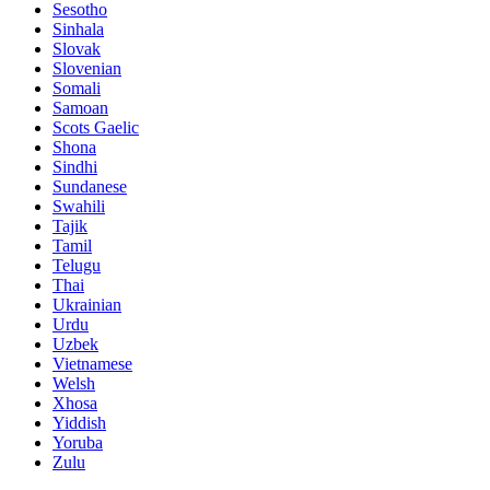
Sesotho
Sinhala
Slovak
Slovenian
Somali
Samoan
Scots Gaelic
Shona
Sindhi
Sundanese
Swahili
Tajik
Tamil
Telugu
Thai
Ukrainian
Urdu
Uzbek
Vietnamese
Welsh
Xhosa
Yiddish
Yoruba
Zulu