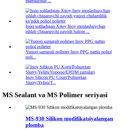
mahsulotlar ...
Issiq sotiladigan Xitoy Inov moslashuvchan
ishlab chiqaruvchi zavodi Salom ...
Yuqori samarali polimer Inov PPG qattiq poliol
poli...
Inov Silicon PU Court/Poliuretan
Slurry/Yelim/T...
MS Sealant va MS Polimer seriyasi
MS-930 Silikon modifikatsiyalangan
plomba