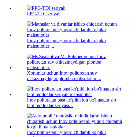
PPG/TDI seriyali
Inov poliuretanli yuqori chidamli ko'pikli
mahsulotlar ...
Xonimlar uchun Inov poliuretan suv
o'tkazmaydigan plomba mahsulotlari...
Inov poliuretan past ko'pikli ion bo'lmagan sirt
faol moddalar seriyasi...
Inov poliuretanli yuqori chidamli ko'pikli