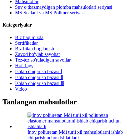
Mahsulotlar
Suv o'tkazmaydigan plomba mahsulotlari seriyasi
MS Sealant va MS Polimer seriyasi
Kategoriyalar
Biz haqimizda
Sertifikatlar
Biz bilan bog'lanish
Zavod bo'ylab sayohat
Tez-tez so'raladigan savollar
Hot Tags
Ishlab chiqarish bazasi Ⅰ
Ishlab chiqarish bazasi Ⅱ
Ishlab chiqarish bazasi Ⅲ
Video
Tanlangan mahsulotlar
Inov poliuretan Mdi turli xil mahsulotlarni ishlab
chiqarish uchun ishlatiladi ...