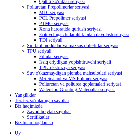
Qattiq ko'piklar seriyasi
Poliuretan Prepolimerlar seriyasi
MDI seriyasi
PCL Prepolimer seriyasi
PTMG seriyasi
Xona haroratida quritish seriyasi
Erituvchiga chidamlilik bilan davolash seriyasi
TDI seriyali
Sirt faol moddalar va maxsus poliefirlar seriyasi
TPU seriyali
Filmlar seriyasi
Issiq eriydigan yopishtiruvchi seriyali
TPU-ekstruziya seriyasi
Suv o'tkazmaydigan plomba mahsulotlari seriyasi
MS Sealant va MS Polimer seriyasi
Poliuretan va poliurea qoplamalari seriyasi
Waterstop Grouting Materiallar seriyasi
Yangiliklar
Tez-tez so'raladigan savollar
Biz haqimizda
Zavod bo'ylab sayohat
Sertifikatlar
Biz bilan bog'lanish
Uy