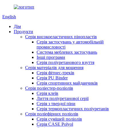
English
Дім
Продукти
Серія високоеластичних пінопластів
Серія застосувань у автомобільній
промисловості
Система меблевих застосувань
Інші програми
Серія поліуретанового взуття
Серія матеріалів для мощення
Серія фітнес-треків
Серія PU Binder
Серія спортивних майданчиків
Серія поліестер-поліолів
Серія клеїв
Лиття поліуретанової серії
Серія з твердої піни
Серія термопластичних поліуретанів
Серія поліефірних поліолів
Серія сумішей поліолів
Серія CASE Polyol