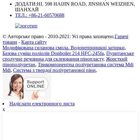
ДОДАТИ:НІ. 598 HAIJIN ROAD, JINSHAN WEIZHEN,
ШАНХАЙ
ТЕЛ.: +86-21-60570688
© Авторське право - 2010-2021: Усі права захищено.
Гарячі
товари
-
Карта сайту
Модифікована силанова смола. Водонепроникні затирки
,
Базова суміш поліолів Donboiler 214 HFC-245fa
,
Пуританське
сполучне речовина для склеювання пінопласту
,
Жорсткий
пінополіуретан
,
Трикомпонентна поліуретанова система Mdi
Mdi
,
Система з твердої поліуретанової піни
,
Надіслати електронного листа
x