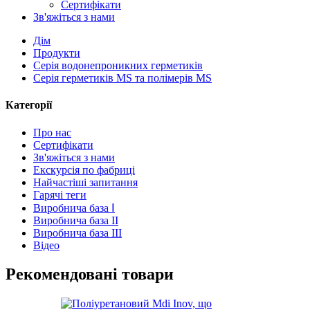
Сертифікати
Зв'яжіться з нами
Дім
Продукти
Серія водонепроникних герметиків
Серія герметиків MS та полімерів MS
Категорії
Про нас
Сертифікати
Зв'яжіться з нами
Екскурсія по фабриці
Найчастіші запитання
Гарячі теги
Виробнича база Ⅰ
Виробнича база II
Виробнича база III
Відео
Рекомендовані товари