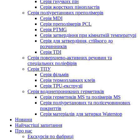
Серія гнучких пін
Серія жорстких пінопластів
Серія поліуретанових преполімерів
Серія MDI
Серія преполімерів PCL
Серія PTMG
Серія затвердіння при кімнатній температурі
Серія для затвердіння, стійкого до
розчинників
Серія TDI
Серія поверхнево-активних речовин та
спеціальних поліефірів
Серія ТПУ
Серія фільмів
Серія термоплавких клеїв
Серія TPU-екструзії
Серія водонепроникних герметиків
Серія герметиків MS та полімерів MS
Серія поліуретанових та полісечовинових
покриттів
Серія матеріалів для затирки Waterstop
Новини
Найчастіші запитання
Про нас
Екскурсія по фабриці