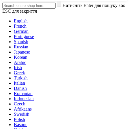
Натисніть Enter для пошуку або
ESC для закриття
English
French
German
Portuguese
Spanish
Russian
Japanese
Korean
Arabic
Irish
Greek
Turkish
Italian
Danish
Romanian
Indonesian
Czech
Afrikaans
Swedish
Polish
Basque