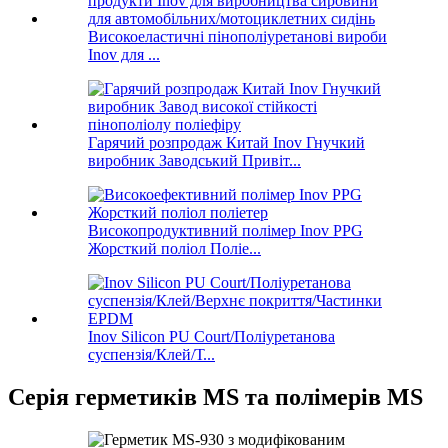
Високоеластичні пінополіуретанові вироби
Inov для ...
Гарячий розпродаж Китай Inov Гнучкий
виробник Заводський Привіт...
Високопродуктивний полімер Inov PPG
Жорсткий поліол Поліе...
Inov Silicon PU Court/Поліуретанова
суспензія/Клей/Т...
Серія герметиків MS та полімерів MS