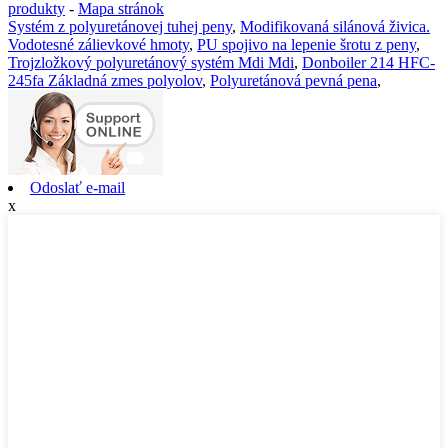
produkty
-
Mapa stránok
Systém z polyuretánovej tuhej peny
,
Modifikovaná silánová živica.
Vodotesné zálievkové hmoty
,
PU spojivo na lepenie šrotu z peny
,
Trojzložkový polyuretánový systém Mdi Mdi
,
Donboiler 214 HFC-
245fa Základná zmes polyolov
,
Polyuretánová pevná pena
,
Odoslať e-mail
x