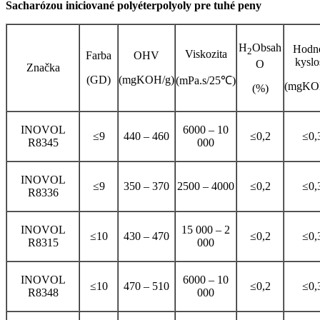
Sacharózou iniciované polyéterpolyoly pre tuhé peny
H
Obsah
Hodn
2
Viskozita
Farba
OHV
kyslo
O
Značka
(GD)
(mgKOH/g)
(mPa.s/25℃)
(mgKO
(%)
INOVOL
6000 – 10
≤9
440 – 460
≤0,2
≤0,
R8345
000
INOVOL
≤9
350 – 370
2500 – 4000
≤0,2
≤0,
R8336
INOVOL
15 000 – 2
≤10
430 – 470
≤0,2
≤0,
R8315
000
INOVOL
6000 – 10
≤10
470 – 510
≤0,2
≤0,
R8348
000