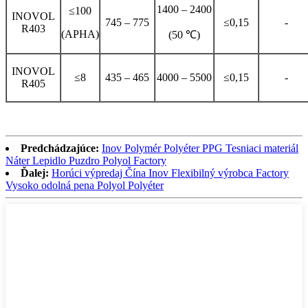
1400 – 2400
≤100
INOVOL
745 – 775
≤0,15
-
R403
(APHA)
(50 ℃)
INOVOL
≤8
435 – 465
4000 – 5500
≤0,15
-
R405
Predchádzajúce:
Inov Polymér Polyéter PPG Tesniaci materiál
Náter Lepidlo Puzdro Polyol Factory
Ďalej:
Horúci výpredaj Čína Inov Flexibilný výrobca Factory
Vysoko odolná pena Polyol Polyéter