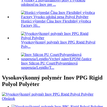
Výrobky z polyuretánovej peny s vysokou
odolnosťou Inov pre ...
Horúci výpredaj Čína Inov Flexibilný výrobca
Factory Hi...
Vysokovýkonný polymér Inov PPG Rigid Polyol
Poly...
Inov Silicon PU Court/Polyuretánová
suspenzia/Lepidlo/T...
Vysokovýkonný polymér Inov PPG Rigid
Polyol Polyéter