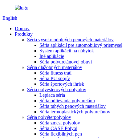
English
Domov
Produkty
Séria vysoko odolných penových materiálov
Séria aplikácií pre automobilový priemysel
Systém aplikácií na nábytok
Iné aplikácie
Séria polyuretánovej obuvi
Séria dlažobných materiálov
Séria fitness tratí
Séria PU spojív
Séria športových ihrísk
Séria polyesterových polyolov
Lepiaca séria
Séria odlievania polyuretánu
Séria tuhých penových materiálov
Séria termoplastických polyuretánov
Séria polyéterpolyolov
Séria zmesí polyolov
Séria CASE Polyol
Séria flexibilných pen