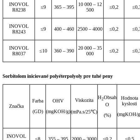
INOVOL
10 000 – 12
≤9
365 – 395
≤0,2
≤0,
R8238
500
INOVOL
≤9
400 – 460
2500 – 4000
≤0,2
≤0,
R8243
INOVOL
20 000 – 35
≤10
360 – 390
≤0,2
≤0,
R8037
000
Sorbitolom iniciované polyéterpolyoly pre tuhé peny
H
Obsah
Hodnota
2
Viskozita
Farba
OHV
kyslosti
O
Značka
(GD)
(mgKOH/g)
(mPa.s/25℃)
(mgKOH/g
(%)
INOVOL
≤8
355 – 395
2000 – 3000
≤0,2
≤0,5