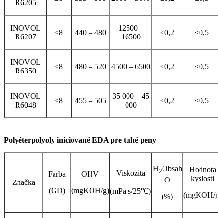
R6205
INOVOL
12500 –
≤8
440 – 480
≤0,2
≤0,5
R6207
16500
INOVOL
≤8
480 – 520
4500 – 6500
≤0,2
≤0,5
R6350
INOVOL
35 000 – 45
≤8
455 – 505
≤0,2
≤0,5
R6048
000
Polyéterpolyoly iniciované EDA pre tuhé peny
H
Obsah
Hodnota
2
Viskozita
Farba
OHV
kyslosti
O
Značka
(GD)
(mgKOH/g)
(mPa.s/25℃)
(mgKOH/g
(%)