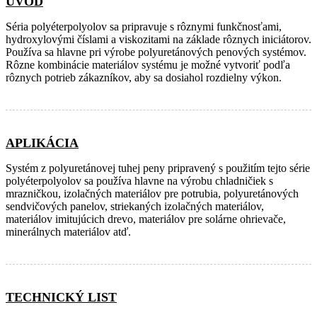
ÚVOD
Séria polyéterpolyolov sa pripravuje s rôznymi funkčnosťami,
hydroxylovými číslami a viskozitami na základe rôznych iniciátorov.
Používa sa hlavne pri výrobe polyuretánových penových systémov.
Rôzne kombinácie materiálov systému je možné vytvoriť podľa
rôznych potrieb zákazníkov, aby sa dosiahol rozdielny výkon.
APLIKÁCIA
Systém z polyuretánovej tuhej peny pripravený s použitím tejto série
polyéterpolyolov sa používa hlavne na výrobu chladničiek s
mrazničkou, izolačných materiálov pre potrubia, polyuretánových
sendvičových panelov, striekaných izolačných materiálov,
materiálov imitujúcich drevo, materiálov pre solárne ohrievače,
minerálnych materiálov atď.
TECHNICKÝ LIST