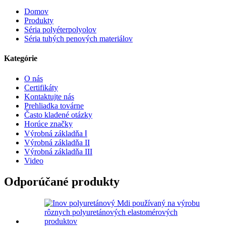
Domov
Produkty
Séria polyéterpolyolov
Séria tuhých penových materiálov
Kategórie
O nás
Certifikáty
Kontaktujte nás
Prehliadka továrne
Často kladené otázky
Horúce značky
Výrobná základňa Ⅰ
Výrobná základňa II
Výrobná základňa III
Video
Odporúčané produkty