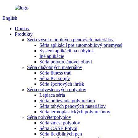
English
Domov
Produkty
Séria vysoko odolných penových materiálov
Séria aplikácií pre automobilový priemysel
Systém aplikácií na nábytok
Iné aplikácie
Séria polyuretánovej obuvi
Séria dlažobných materiálov
Séria fitness tratí
Séria PU spojív
Séria športových ihrísk
Séria polyesterových polyolov
Lepiaca séria
Séria odlievania polyuretánu
Séria tuhých penových materiálov
Séria termoplastických polyuretánov
Séria polyéterpolyolov
Séria zmesí polyolov
Séria CASE Polyol
Séria flexibilných pen