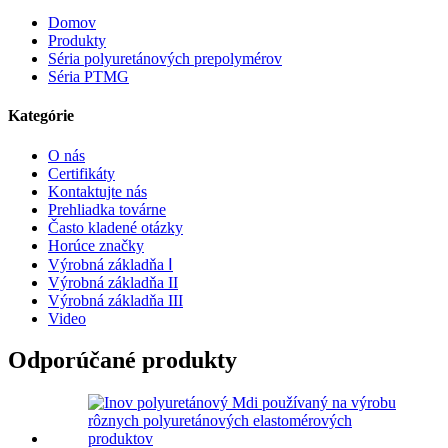
Domov
Produkty
Séria polyuretánových prepolymérov
Séria PTMG
Kategórie
O nás
Certifikáty
Kontaktujte nás
Prehliadka továrne
Často kladené otázky
Horúce značky
Výrobná základňa Ⅰ
Výrobná základňa II
Výrobná základňa III
Video
Odporúčané produkty