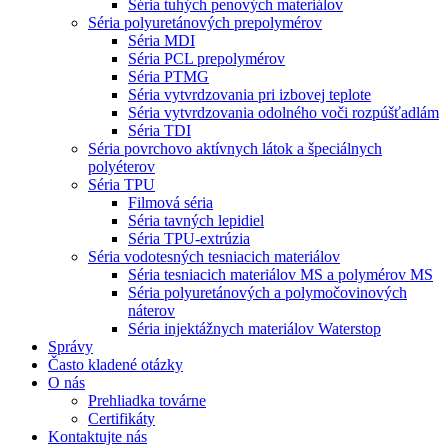
Séria tuhých penových materiálov
Séria polyuretánových prepolymérov
Séria MDI
Séria PCL prepolymérov
Séria PTMG
Séria vytvrdzovania pri izbovej teplote
Séria vytvrdzovania odolného voči rozpúšťadlám
Séria TDI
Séria povrchovo aktívnych látok a špeciálnych
polyéterov
Séria TPU
Filmová séria
Séria tavných lepidiel
Séria TPU-extrúzia
Séria vodotesných tesniacich materiálov
Séria tesniacich materiálov MS a polymérov MS
Séria polyuretánových a polymočovinových
náterov
Séria injektážnych materiálov Waterstop
Správy
Často kladené otázky
O nás
Prehliadka továrne
Certifikáty
Kontaktujte nás