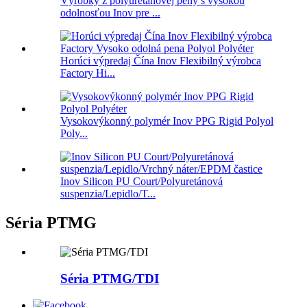
Výrobky z polyuretánovej peny s vysokou
odolnosťou Inov pre ...
Horúci výpredaj Čína Inov Flexibilný výrobca
Factory Hi...
Vysokovýkonný polymér Inov PPG Rigid Polyol
Poly...
Inov Silicon PU Court/Polyuretánová
suspenzia/Lepidlo/T...
Séria PTMG
Séria PTMG/TDI