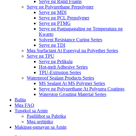
Serye ng Rigid Foams
Serye ng Polyurethane Prepolymer
Serye ng MDI
Serye ng PCL Prepolymer
Serye ng PTMG
Serye ng Pagpapagaling ng Temperatura ng
Kwarto
Solvent Resistance Curing Series
Serye ng TDI
Mga Surfactant At Espesyal na Polyether Series
Serye ng TPU
Serye ng Pelikula
Hot-melt Adhesive Series
TPU-Extrusion Series
Waterproof Sealant Products Series
MS Sealant At MS Polymer Series
Serye ng Polyurethane At Polyurea Coatings
Waterstop Grouting Material Series
Balita
Mga FAQ
Tungkol sa Amin
Paglilibot sa Pabrika
Mga sertipiko
Makipag-ugnayan sa Amin