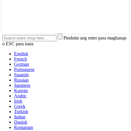
Pindutin ang enter para maghanap
o ESC para isara
English
French
German
Portuguese
Spanish
Russian
Japanese
Korean
Arabic
Irish
Greek
Turkish
Italian
Danish
Romanian