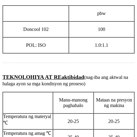
pbw
Doncool 102
100
POL: ISO
1.0:1.1
TEKNOLOHIYA AT REaktibidad
(nag-iba ang aktwal na
halaga ayon sa mga kondisyon ng proseso)
Manu-manong
Mataas na presyon
paghahalo
ng makina
Temperatura ng materyal
20-25
20-25
℃
Temperatura ng amag ℃