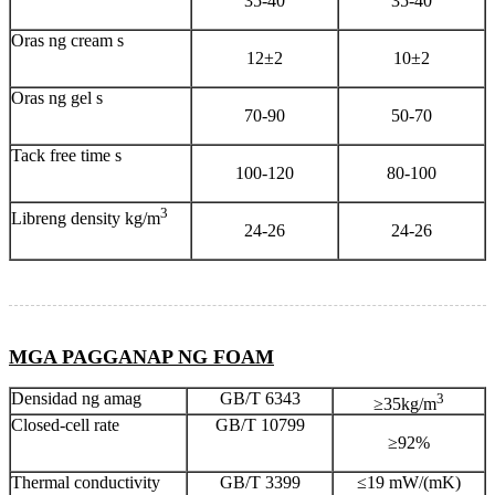
35-40
35-40
Oras ng cream s
12±2
10±2
Oras ng gel s
70-90
50-70
Tack free time s
100-120
80-100
3
Libreng density kg/m
24-26
24-26
MGA PAGGANAP NG FOAM
Densidad ng amag
GB/T 6343
3
≥35kg/m
Closed-cell rate
GB/T 10799
≥92%
Thermal conductivity
GB/T 3399
≤19 mW/(mK)