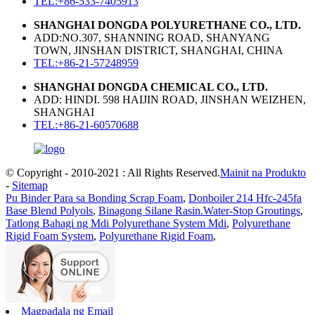
TEL:+86-533-7405913
SHANGHAI DONGDA POLYURETHANE CO., LTD.
ADD:NO.307, SHANNING ROAD, SHANYANG
TOWN, JINSHAN DISTRICT, SHANGHAI, CHINA
TEL:+86-21-57248959
SHANGHAI DONGDA CHEMICAL CO., LTD.
ADD: HINDI. 598 HAIJIN ROAD, JINSHAN WEIZHEN,
SHANGHAI
TEL:+86-21-60570688
© Copyright - 2010-2021 : All Rights Reserved.
Mainit na Produkto
-
Sitemap
Pu Binder Para sa Bonding Scrap Foam
,
Donboiler 214 Hfc-245fa
Base Blend Polyols
,
Binagong Silane Rasin.Water-Stop Groutings
,
Tatlong Bahagi ng Mdi Polyurethane System Mdi
,
Polyurethane
Rigid Foam System
,
Polyurethane Rigid Foam
,
Magpadala ng Email