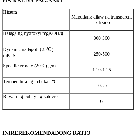
PISIKAL NA PAG-AARI
Hitsura
Maputlang dilaw na transparent
na likido
Halaga ng hydroxyl mgKOH/g
300-360
Dynamic na lapot（25℃）
250-500
mPa.S
Specific gravity (20℃) g/ml
1.10-1.15
Temperatura ng imbakan ℃
10-25
Buwan ng buhay ng kaldero
6
INIREREKOMENDADONG RATIO