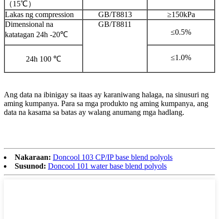
（15℃）
Lakas ng compression
GB/T8813
≥150kPa
Dimensional na
GB/T8811
≤0.5%
katatagan 24h -20℃
≤1.0%
24h 100 ℃
Ang data na ibinigay sa itaas ay karaniwang halaga, na sinusuri ng
aming kumpanya. Para sa mga produkto ng aming kumpanya, ang
data na kasama sa batas ay walang anumang mga hadlang.
Nakaraan:
Doncool 103 CP/IP base blend polyols
Susunod:
Doncool 101 water base blend polyols