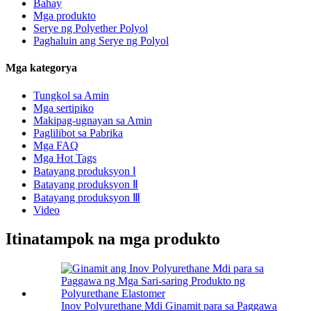
Bahay
Mga produkto
Serye ng Polyether Polyol
Paghaluin ang Serye ng Polyol
Mga kategorya
Tungkol sa Amin
Mga sertipiko
Makipag-ugnayan sa Amin
Paglilibot sa Pabrika
Mga FAQ
Mga Hot Tags
Batayang produksyon Ⅰ
Batayang produksyon Ⅱ
Batayang produksyon Ⅲ
Video
Itinatampok na mga produkto
Inov Polyurethane Mdi Ginamit para sa Paggawa