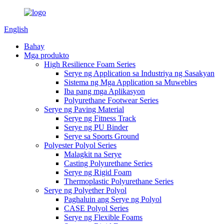
English
Bahay
Mga produkto
High Resilience Foam Series
Serye ng Application sa Industriya ng Sasakyan
Sistema ng Mga Application sa Muwebles
Iba pang mga Aplikasyon
Polyurethane Footwear Series
Serye ng Paving Material
Serye ng Fitness Track
Serye ng PU Binder
Serye sa Sports Ground
Polyester Polyol Series
Malagkit na Serye
Casting Polyurethane Series
Serye ng Rigid Foam
Thermoplastic Polyurethane Series
Serye ng Polyether Polyol
Paghaluin ang Serye ng Polyol
CASE Polyol Series
Serye ng Flexible Foams