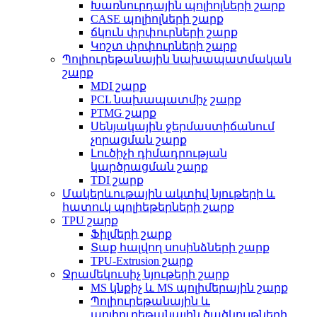
Խառնուրդային պոլիոլների շարք
CASE պոլիոլների շարք
ճկուն փրփուրների շարք
Կոշտ փրփուրների շարք
Պոլիուրեթանային նախապատմական
շարք
MDI շարք
PCL նախապատմիչ շարք
PTMG շարք
Սենյակային ջերմաստիճանում
չորացման շարք
Լուծիչի դիմադրության
կարծրացման շարք
TDI շարք
Մակերևութային ակտիվ նյութերի և
հատուկ պոլիեթերների շարք
TPU շարք
Ֆիլմերի շարք
Տաք հալվող սոսինձների շարք
TPU-Extrusion շարք
Ջրամեկուսիչ նյութերի շարք
MS կնքիչ և MS պոլիմերային շարք
Պոլիուրեթանային և
պոլիուրեթանային ծածկույթների