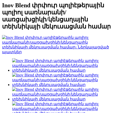
Inov Blend փրփուր պոլիէթերային
պոլիոլ սառնարանի/
սառցախցիկի/կենցաղային
տեխնիկայի մեկուսացման համար