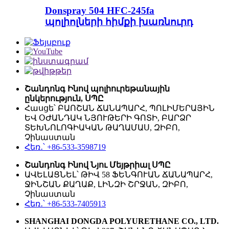
Donspray 504 HFC-245fa
պոլիոլների հիմքի խառնուրդ
Շանդոնգ Ինով պոլիուրեթանային
ընկերություն, ՍՊԸ
Հասցե՝ ԲԱՈՇԱՆ ՃԱՆԱՊԱՐՀ, ՊՈԼԻՄԵՐԱՅԻՆ
ԵՎ ՕԺԱՆԴԱԿ ՆՅՈՒԹԵՐԻ ԳՈՏԻ, ԲԱՐՁՐ
ՏԵԽՆՈԼՈԳԻԱԿԱՆ ԹԱՂԱՄԱՍ, ԶԻԲՈ,
Չինաստան
Հեռ․՝ +86-533-3598719
Շանդոնգ Ինով Նյու Մեյթրիալ ՍՊԸ
ԱՎԵԼԱՑՆԵԼ՝ ԹԻՎ 58 ՖԵՆԳՈՒԱՆ ՃԱՆԱՊԱՐՀ,
ՋԻՆՇԱՆ ՔԱՂԱՔ, ԼԻՆԶԻ ՇՐՋԱՆ, ԶԻԲՈ,
Չինաստան
Հեռ․՝ +86-533-7405913
SHANGHAI DONGDA POLYURETHANE CO., LTD.