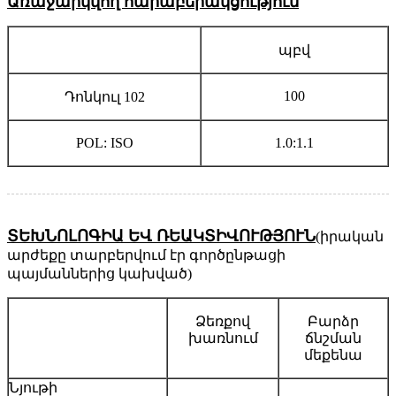
Առաջարկվող հարաբերակցություն
պբվ
100
Դոնկուլ 102
POL: ISO
1.0:1.1
ՏԵԽՆՈԼՈԳԻԱ ԵՎ ՌԵԱԿՏԻՎՈՒԹՅՈՒՆ
(իրական
արժեքը տարբերվում էր գործընթացի
պայմաններից կախված)
Ձեռքով
Բարձր
խառնում
ճնշման
մեքենա
Նյութի