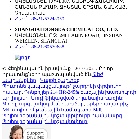
ԱՎԵԼԱՑՆԵԼ՝ ԹԻՎ 307, ՇԱՆԻՆԳ ՃԱՆԱՊԱՐՀ,
ՇԱՆՅԱՆ ՔԱՂԱՔ, ՋԻՆՇԱՆ ՇՐՋԱՆ, ՇԱՆՀԱՅ,
Չինաստան
Հեռ․՝ +86-21-57248959
SHANGHAI DONGDA CHEMICAL CO., LTD.
ԱՎԵԼԱՑՆԵԼ: ՈՉ: 598 HAIJIN ROAD, JINSHAN
WEIZHEN, SHANGHAI
Հեռ․՝ +86-21-60570688
© Հեղինակային իրավունք - 2010-2021: Բոլոր
իրավունքները պաշտպանված են։
Թեժ
ապրանքներ
-
Կայքի քարտեզ
Պուտոնե կապակցանյութ՝ ջարդոնի փրփուրի
համար
,
Դոնբոյլեր 214 Hfc-245fa բազային խառնուրդի
պոլիոլներ
,
Մոդիֆիկացված սիլանային ռազին։
Ջուրը արգելակող մանրախճեր
,
Երեք բաղադրիչ
Mdi պոլիուրեթանային համակարգ Mdi
,
Պոլիուրեթանային կոշտ փրփուրի համակարգ
,
Պոլիուրեթանային կոշտ փրփուր
,