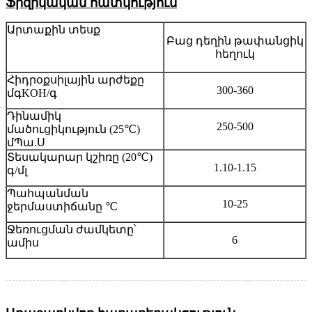
Ֆիզիկական հատկություն
Արտաքին տեսք
Բաց դեղին թափանցիկ
հեղուկ
Հիդրօքսիլային արժեքը
300-360
մգKOH/գ
Դինամիկ
250-500
մածուցիկություն (25℃)
մՊա.Ս
Տեսակարար կշիռը (20℃)
1.10-1.15
գ/մլ
Պահպանման
10-25
ջերմաստիճանը ℃
Ջեռուցման ժամկետը՝
6
ամիս