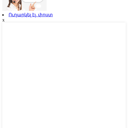
Ուղարկել էլ. փոստ
x