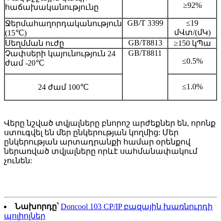
≥92%
հաճախականությունը
GB/T 3399
≤19
Ջերմահաղորդականություն
մՎտ/(մԿ)
(15℃)
GB/T8813
Սեղմման ուժը
≥150 կՊա
GB/T8811
Չափսերի կայունություն 24
≤0.5%
ժամ -20℃
≤1.0%
24 ժամ 100℃
Վերը նշված տվյալները բնորոշ արժեքներ են, որոնք
ստուգվել են մեր ընկերության կողմից: Մեր
ընկերության արտադրանքի համար օրենքով
ներառված տվյալները որևէ սահմանափակում
չունեն:
Նախորդը՝
Doncool 103 CP/IP բազային խառնուրդի
պոլիոլներ